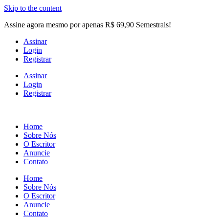
Skip to the content
Assine agora mesmo por apenas R$ 69,90 Semestrais!
Assinar
Login
Registrar
Assinar
Login
Registrar
Home
Sobre Nós
O Escritor
Anuncie
Contato
Home
Sobre Nós
O Escritor
Anuncie
Contato