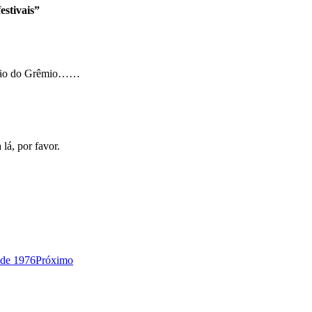
estivais”
 salão do Grêmio……
lá, por favor.
 de 1976
Próximo