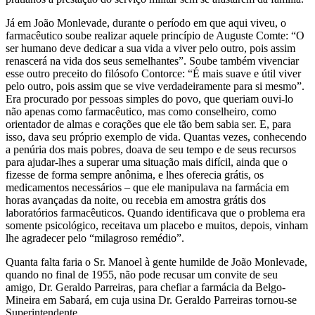
Já em João Monlevade, durante o período em que aqui viveu, o
farmacêutico soube realizar aquele princípio de Auguste Comte: “O
ser humano deve dedicar a sua vida a viver pelo outro, pois assim
renascerá na vida dos seus semelhantes”. Soube também vivenciar
esse outro preceito do filósofo Contorce: “É mais suave e útil viver
pelo outro, pois assim que se vive verdadeiramente para si mesmo”.
Era procurado por pessoas simples do povo, que queriam ouvi-lo
não apenas como farmacêutico, mas como conselheiro, como
orientador de almas e corações que ele tão bem sabia ser. E, para
isso, dava seu próprio exemplo de vida. Quantas vezes, conhecendo
a penúria dos mais pobres, doava de seu tempo e de seus recursos
para ajudar-lhes a superar uma situação mais difícil, ainda que o
fizesse de forma sempre anônima, e lhes oferecia grátis, os
medicamentos necessários – que ele manipulava na farmácia em
horas avançadas da noite, ou recebia em amostra grátis dos
laboratórios farmacêuticos. Quando identificava que o problema era
somente psicológico, receitava um placebo e muitos, depois, vinham
lhe agradecer pelo “milagroso remédio”.
Quanta falta faria o Sr. Manoel à gente humilde de João Monlevade,
quando no final de 1955, não pode recusar um convite de seu
amigo, Dr. Geraldo Parreiras, para chefiar a farmácia da Belgo-
Mineira em Sabará, em cuja usina Dr. Geraldo Parreiras tornou-se
Superintendente.