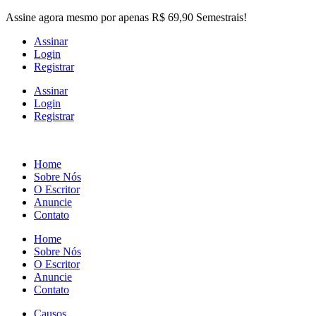
Skip
Assine agora mesmo por apenas R$ 69,90 Semestrais!
to
Assinar
the
Login
content
Registrar
Assinar
Login
Registrar
Home
Sobre Nós
O Escritor
Anuncie
Contato
Home
Sobre Nós
O Escritor
Anuncie
Contato
Causos