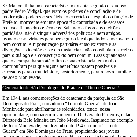
Sr. Manoel tinha uma característica marcante segundo o saudoso
padre Pedro Vidigal, que eram os poderes de conciliação e de
moderação, poderes esses úteis no exercício da espinhosa função de
Prefeito, mormente em uma época tão conturbada e de escassos
recursos financeiros e técnicos. Saltando o fosso das divisões
partidárias, não distinguia adversários políticos e nem amigos,
usando essas virtudes para perseguir o ideal que todos almejavam: o
bem comum. A bipolarização partidária então existente e as
divergências ideológicas e circunstanciais, não constituíam barreiras
para o diálogo e a consecução do bem comum. Essas qualidades,
que o acompanharam até o fim de sua existência, em muito
contribuíram para que alguns benefícios fossem possíveis e
carreados para o município e, posteriormente, para o povo humilde
de João Monlevade.
Centenário de São Domingos do Prata e o “Tiro de Guerra”!
Em 1944, nas comemorações do centenário da paróquia de São
Domingos do Prata, convidou o “Toiro de Guerra”, de João
Monlevade para abrilhantar as solenidades, tendo, nessa
oportunidade, comparecido também, o Dr. Geraldo Parreiras, então
Diretor da Belo Mineira em João Monlevade. Inspirado no exemplo
de João Monlevade, em dezembro de 1945, criou o “Tiro de
Guerra” em São Domingos do Prata, propiciando aos jovens
pratianos a prestação do serviço militar sem se afastarem da família.