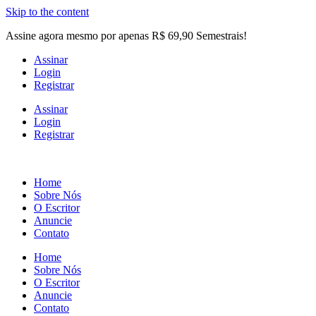
Skip to the content
Assine agora mesmo por apenas R$ 69,90 Semestrais!
Assinar
Login
Registrar
Assinar
Login
Registrar
Home
Sobre Nós
O Escritor
Anuncie
Contato
Home
Sobre Nós
O Escritor
Anuncie
Contato