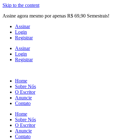
Skip to the content
Assine agora mesmo por apenas R$ 69,90 Semestrais!
Assinar
Login
Registrar
Assinar
Login
Registrar
Home
Sobre Nós
O Escritor
Anuncie
Contato
Home
Sobre Nós
O Escritor
Anuncie
Contato