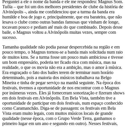
Perguntei a ele o nome da banda e ele me respondeu: Magnus Som.
Tuôla – que foi um dos melhores presidentes de clube da história de
Alvinópolis -, ainda me confidenciou que a turma da banda era
humilde e boa de jogo e, principalmente, que era barateira, que não
lesava o clube como outras bandas famosas que vinham de longe,
tocavam pouco e pediam até mais do que combinado. Depois desse
baile, o Magnus voltou a Alvinópolis muitas vezes, sempre com
sucesso.
Tamanha qualidade não podia passar despercebida na região e em
pouco tempo, o Magnus tornou-se a banda mais solicitada num raio
de muitos kms. Se a turma fosse um pouco mais ambiciosa e tivesse
um bom empresário, poderia ter ficado rica com música, mas na
realidade, o que os movia não era a ambição, mas o amor à música.
Era engraçado o fato dos bailes terem de terminar num horário
determinado, pois a maioria dos músicos trabalhava na Belgo
Mineira e tinha de pegar serviço na manhã seguinte. Na época dos
festivais, tivemos a oportunidade de nos encontrar com o Magnus
por inúmeras vezes. Eles já forneceram sonorização e fizeram shows
em dois festivais em Alvinópolis. Em Bela Vista, também tive a
oportunidade de participar em dois festivais, num espaço conhecido
como Caramanchão. Diga-se de passagem: os festivais em Bela
Vista eram muito legais, com muitos músicos locais de grande
qualidade (nesse época, com o Grupo Verde Terra, ganhamos o
primeiro lugar em um ano e segundo em outro). Nesses festivais,