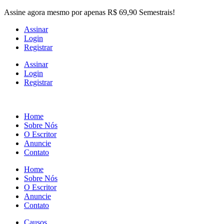
Skip
Assine agora mesmo por apenas R$ 69,90 Semestrais!
to
Assinar
the
Login
content
Registrar
Assinar
Login
Registrar
Home
Sobre Nós
O Escritor
Anuncie
Contato
Home
Sobre Nós
O Escritor
Anuncie
Contato
Causos