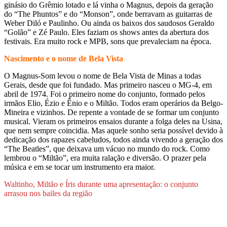
ginásio do Grêmio lotado e lá vinha o Magnus, depois da geração
do “The Phuntos” e do “Monson”, onde berravam as guitarras de
Weber Diló e Paulinho. Ou ainda os baixos dos saudosos Geraldo
“Golão” e Zé Paulo. Eles faziam os shows antes da abertura dos
festivais. Era muito rock e MPB, sons que prevaleciam na época.
Nascimento e o nome de Bela Vista
O Magnus-Som levou o nome de Bela Vista de Minas a todas
Gerais, desde que foi fundado. Mas primeiro nasceu o MG-4, em
abril de 1974. Foi o primeiro nome do conjunto, formado pelos
irmãos Elio, Ézio e Ênio e o Miltão. Todos eram operários da Belgo-
Mineira e vizinhos. De repente a vontade de se formar um conjunto
musical. Vieram os primeiros ensaios durante a folga deles na Usina,
que nem sempre coincidia. Mas aquele sonho seria possível devido à
dedicação dos rapazes cabeludos, todos ainda vivendo a geração dos
“The Beatles”, que deixava um vácuo no mundo do rock. Como
lembrou o “Miltão”, era muita ralação e diversão. O prazer pela
música e em se tocar um instrumento era maior.
Waltinho, Miltão e Íris durante uma apresentação: o conjunto
arrasou nos bailes da região