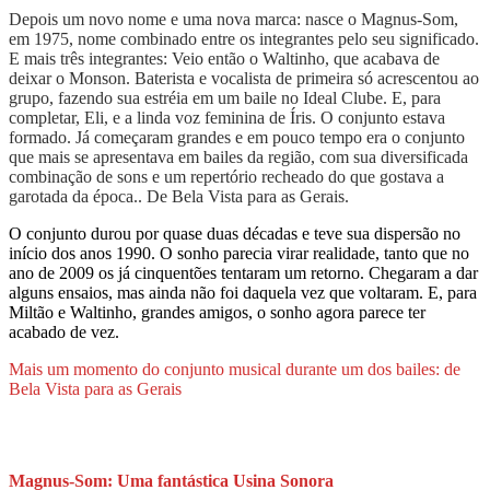
Depois um novo nome e uma nova marca: nasce o Magnus-Som,
em 1975, nome combinado entre os integrantes pelo seu significado.
E mais três integrantes: Veio então o Waltinho, que acabava de
deixar o Monson. Baterista e vocalista de primeira só acrescentou ao
grupo, fazendo sua estréia em um baile no Ideal Clube. E, para
completar, Eli, e a linda voz feminina de Íris. O conjunto estava
formado. Já começaram grandes e em pouco tempo era o conjunto
que mais se apresentava em bailes da região, com sua diversificada
combinação de sons e um repertório recheado do que gostava a
garotada da época.. De Bela Vista para as Gerais.
O conjunto durou por quase duas décadas e teve sua dispersão no
início dos anos 1990. O sonho parecia virar realidade, tanto que no
ano de 2009 os já cinquentões tentaram um retorno. Chegaram a dar
alguns ensaios, mas ainda não foi daquela vez que voltaram. E, para
Miltão e Waltinho, grandes amigos, o sonho agora parece ter
acabado de vez.
Mais um momento do conjunto musical durante um dos bailes: de
Bela Vista para as Gerais
Magnus-Som: Uma fantástica Usina Sonora