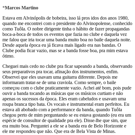
*
Marcos Martino
Estava em Alvinópolis de bobeira, isso lá pros idos dos anos 1980,
quando me encontrei com o presidente do Alvinopolense, conhecido
como Tuôla. O nobre dirigente tinha o hábito de fazer propagandas
boca-a-boca de todos os eventos que fazia no clube e daquela vez
me falou que iria tocar uma banda muito boa no baile daquela noite.
Desde aquela época eu já ficava mais ligado era nas bandas. O
Clube podia ficar vazio, mas se a banda fosse boa, pra mim estava
ótimo.
Cheguei mais cedo no clube pra ficar sapeando a banda, observando
seus preparativos pra tocar, afinação dos instrumentos, enfim.
Observei que eles usavam uma guitarra diferente. Depois me
informaram tratar-se de uma craviola. Como sempre, o baile
começou com o clube praticamente vazio. Achei até bom, pois pude
ouvir a banda tocando as músicas que os músicos curtiam e não
apenas os sucessos da época. Eles eram cabeludos e usavam uma
roupa branca tipo bata. Os vocais e instrumental eram perfeitos. Eu
estava ali abobado com a performance da banda, quando Tuôla
chegou perto de mim perguntando se eu estava gostando (eu era um
espécie de consultor de qualidade pra ele). Disse-lhe que sim, que
era muito boa. Perguntei a ele se a banda era de Belo Horizonte e
ele me respondeu que não. Que era de Bela Vista de Minas.