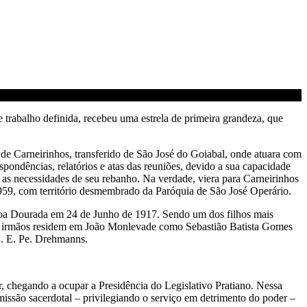
trabalho definida, recebeu uma estrela de primeira grandeza, que
e Carneirinhos, transferido de São José do Goiabal, onde atuara com
ondências, relatórios e atas das reuniões, devido a sua capacidade
m as necessidades de seu rebanho. Na verdade, viera para Carneirinhos
1959, com território desmembrado da Paróquia de São José Operário.
agoa Dourada em 24 de Junho de 1917. Sendo um dos filhos mais
eus irmãos residem em João Monlevade como Sebastião Batista Gomes
E. E. Pe. Drehmanns.
, chegando a ocupar a Presidência do Legislativo Pratiano. Nessa
issão sacerdotal – privilegiando o serviço em detrimento do poder –