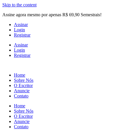
Skip to the content
Assine agora mesmo por apenas R$ 69,90 Semestrais!
Assinar
Login
Registrar
Assinar
Login
Registrar
Home
Sobre Nós
O Escritor
Anuncie
Contato
Home
Sobre Nós
O Escritor
Anuncie
Contato