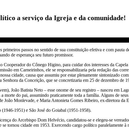
lítico a serviço da Igreja e da comunidade!
meiros passos no sentido de sua constituição efetiva e com pauta de 
ando de esperança seu futuro promissor.
 Cooperador do Cônego Higino, para cuidar dos interesses da Capela d
são em Carneirinhos, ele se responsabilizaria pela redação das corresp
em nossa cidade, causa que assumiu por estar plenamente sintonizado co
ssa Senhora da Conceição, que se concretizaria em 25 de dezembro de 
Jovem), João Batista Neto – esse onome de seu registro – nasceu em L
om a morte do pai, assumindo praticamente toda a família. Alguns de s
 de João Monlevade, e Maria Antonieta Gomes Ribeiro, ex-diretora da 
o (1946-1951) e São José do Goiabal (1951-1958).
icença do Arcebispo Dom Helvécio, candidatou-se e elegeu-se vereador
 se tornou cidade em 1953. Exercendo cargo político paralelamente à m