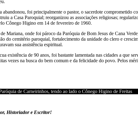
eu.
 abandonou, foi principalmente o pastor, o sacerdote comprometido co
ruiu a Casa Paroquial; reorganizou as associações religiosas; regulari
pelo Cônego Higino em 14 de fevereiro de 1960.
e de Mariana, onde foi pároco da Paróquia de Bom Jesus de Cana Verde,
ação do cemitério paroquial, fortalecimento da unidade do clero e cres
ravam sua assistência espiritual.
ua existência de 90 anos, foi bastante lamentada nas cidades a que se
tas vezes na busca do bem comum e da felicidade do povo. Pelos méritos
a Paróquia de Carneirinhos, tendo ao lado o Cônego Higino de Freitas
r, Historiador e Escritor!