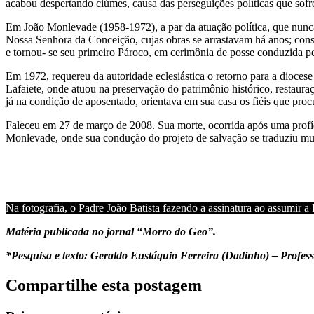
acabou despertando ciúmes, causa das perseguições políticas que sofr
Em João Monlevade (1958-1972), a par da atuação política, que nunca
Nossa Senhora da Conceição, cujas obras se arrastavam há anos; const
e tornou- se seu primeiro Pároco, em cerimônia de posse conduzida 
Em 1972, requereu da autoridade eclesiástica o retorno para a dioces
Lafaiete, onde atuou na preservação do patrimônio histórico, restaur
já na condição de aposentado, orientava em sua casa os fiéis que procu
Faleceu em 27 de março de 2008. Sua morte, ocorrida após uma profíc
Monlevade, onde sua condução do projeto de salvação se traduziu mui
Na fotografia, o Padre João Batista fazendo a assinatura ao assumir 
Matéria publicada no jornal “Morro do Geo”.
*Pesquisa e texto: Geraldo Eustáquio Ferreira (Dadinho) – Professo
Compartilhe esta postagem