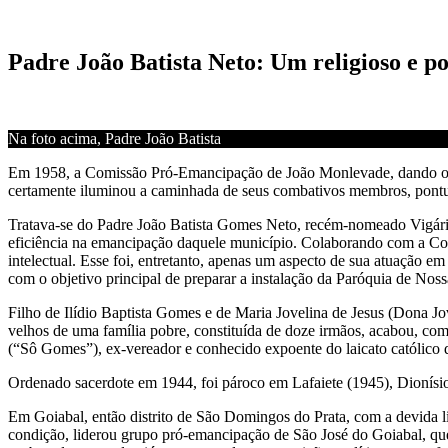
Padre João Batista Neto: Um religioso e po
Na foto acima, Padre João Batista
Em 1958, a Comissão Pró-Emancipação de João Monlevade, dando os pri
certamente iluminou a caminhada de seus combativos membros, pontu
Tratava-se do Padre João Batista Gomes Neto, recém-nomeado Vigário
eficiência na emancipação daquele município. Colaborando com a Comis
intelectual. Esse foi, entretanto, apenas um aspecto de sua atuação 
com o objetivo principal de preparar a instalação da Paróquia de No
Filho de Ilídio Baptista Gomes e de Maria Jovelina de Jesus (Dona 
velhos de uma família pobre, constituída de doze irmãos, acabou, c
(“Sô Gomes”), ex-vereador e conhecido expoente do laicato católico
Ordenado sacerdote em 1944, foi pároco em Lafaiete (1945), Dionísi
Em Goiabal, então distrito de São Domingos do Prata, com a devida l
condição, liderou grupo pró-emancipação de São José do Goiabal, que