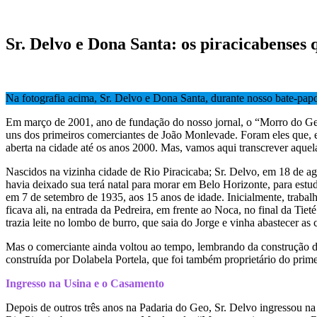
Sr. Delvo e Dona Santa: os piracicabense
Na fotografia acima, Sr. Delvo e Dona Santa, durante nosso bate-pap
Em março de 2001, ano de fundação do nosso jornal, o “Morro do Geo
uns dos primeiros comerciantes de João Monlevade. Foram eles que,
aberta na cidade até os anos 2000. Mas, vamos aqui transcrever aquela 
Nascidos na vizinha cidade de Rio Piracicaba; Sr. Delvo, em 18 de a
havia deixado sua terá natal para morar em Belo Horizonte, para estu
em 7 de setembro de 1935, aos 15 anos de idade. Inicialmente, traba
ficava ali, na entrada da Pedreira, em frente ao Noca, no final da Ti
trazia leite no lombo de burro, que saia do Jorge e vinha abastecer a
Mas o comerciante ainda voltou ao tempo, lembrando da construção da 
construída por Dolabela Portela, que foi também proprietário do prim
Ingresso na Usina e o Casamento
Depois de outros três anos na Padaria do Geo, Sr. Delvo ingressou 