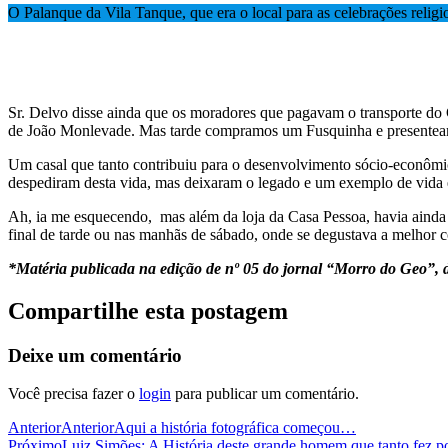
O Palanque da Vila Tanque, que era o local para as celebrações religi
Sr. Delvo disse ainda que os moradores que pagavam o transporte do 
de João Monlevade. Mas tarde compramos um Fusquinha e presenteam
Um casal que tanto contribuiu para o desenvolvimento sócio-econômic
despediram desta vida, mas deixaram o legado e um exemplo de vida e 
Ah, ia me esquecendo, mas além da loja da Casa Pessoa, havia ainda 
final de tarde ou nas manhãs de sábado, onde se degustava a melhor 
*Matéria publicada na edição de nº 05 do jornal “Morro do Geo”, d
Compartilhe esta postagem
Deixe um comentário
Você precisa fazer o
login
para publicar um comentário.
Anterior
Anterior
Aqui a história fotográfica começou…
Próximo
Luiz Simões: A História deste grande homem que tanto fez 