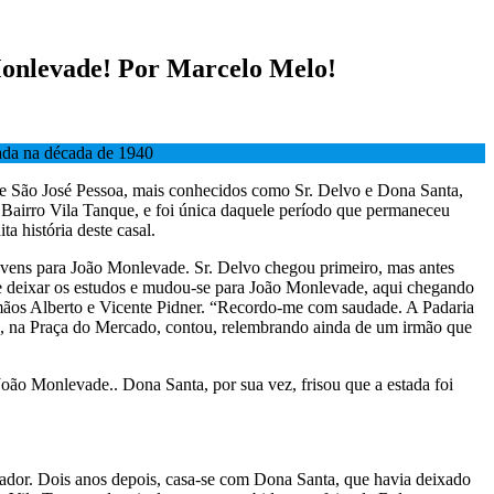
 Monlevade! Por Marcelo Melo!
dada na década de 1940
de São José Pessoa, mais conhecidos como Sr. Delvo e Dona Santa,
Bairro Vila Tanque, e foi única daquele período que permaneceu
a história deste casal.
jovens para João Monlevade. Sr. Delvo chegou primeiro, mas antes
 de deixar os estudos e mudou-se para João Monlevade, aqui chegando
rmãos Alberto e Vicente Pidner. “Recordo-me com saudade. A Padaria
 Geo, na Praça do Mercado, contou, relembrando ainda de um irmão que
oão Monlevade.. Dona Santa, por sua vez, frisou que a estada foi
ador. Dois anos depois, casa-se com Dona Santa, que havia deixado