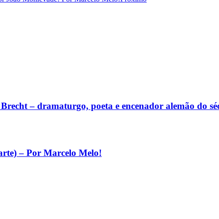
lt Brecht – dramaturgo, poeta e encenador alemão do s
arte) – Por Marcelo Melo!