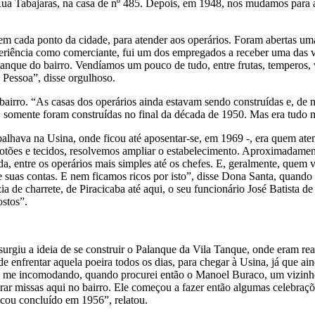
a Tabajaras, na casa de nº 485. Depois, em 1948, nos mudamos para a 
m cada ponto da cidade, para atender aos operários. Foram abertas umas
eriência como comerciante, fui um dos empregados a receber uma das ve
alanque do bairro. Vendíamos um pouco de tudo, entre frutas, tempero
 Pessoa”, disse orgulhoso.
airro. “As casas dos operários ainda estavam sendo construídas e, de n
, somente foram construídas no final da década de 1950. Mas era tudo
balhava na Usina, onde ficou até aposentar-se, em 1969 -, era quem ate
tões e tecidos, resolvemos ampliar o estabelecimento. Aproximadament
, entre os operários mais simples até os chefes. E, geralmente, quem 
 suas contas. E nem ficamos ricos por isto”, disse Dona Santa, quando 
a de charrete, de Piracicaba até aqui, o seu funcionário José Batista de
stos”.
rgiu a ideia de se construir o Palanque da Vila Tanque, onde eram real
de enfrentar aquela poeira todos os dias, para chegar à Usina, já que 
ava me incomodando, quando procurei então o Manoel Buraco, um vizinh
ar missas aqui no bairro. Ele começou a fazer então algumas celebraçõ
cou concluído em 1956”, relatou.