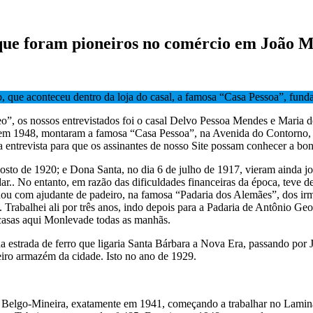
s que foram pioneiros no comércio em João
o, que aconteceu dentro da loja do casal, a famosa “Casa Pessoa”, fun
”, os nossos entrevistados foi o casal Delvo Pessoa Mendes e Maria 
 em 1948, montaram a famosa “Casa Pessoa”, na Avenida do Contorno, 
entrevista para que os assinantes de nosso Site possam conhecer a bonit
gosto de 1920; e Dona Santa, no dia 6 de julho de 1917, vieram ainda 
dar.. No entanto, em razão das dificuldades financeiras da época, teve
lhou com ajudante de padeiro, na famosa “Padaria dos Alemães”, dos i
eté. Trabalhei ali por três anos, indo depois para a Padaria de Antônio
s casas aqui Monlevade todas as manhãs.
estrada de ferro que ligaria Santa Bárbara a Nova Era, passando por J
eiro armazém da cidade. Isto no ano de 1929.
na Belgo-Mineira, exatamente em 1941, começando a trabalhar no Lamin