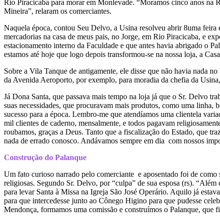
Rio Piracicaba para morar em Monlevade. “Moramos cinco anos na Ru
Mineira”, relaram os comerciantes.
Naquela época, contou Seu Delvo, a Usina resolveu abrir 8uma feira e
mercadorias na casa de meus pais, no Jorge, em Rio Piracicaba, e exp
estacionamento interno da Faculdade e que antes havia abrigado o P
estamos até hoje que logo depois transformou-se na nossa loja, a Casa
Sobre a Vila Tanque de antigamente, ele disse que não havia nada no b
da Avenida Aeroporto, por exemplo, para moradia da chefia da Usina
Já Dona Santa, que passava mais tempo na loja já que o Sr. Delvo tra
suas necessidades, que procuravam mais produtos, como uma linha, bo
sucesso para a época. Lembro-me que atendíamos uma clientela variada
mil clientes de caderno, mensalmente, e todos pagavam religiosamente
roubamos, graças a Deus. Tanto que a fiscalização do Estado, que trazi
nada de errado conosco. Andávamos sempre em dia com nossos impo
Construção do Palanque
Um fato curioso narrado pelo comerciante e aposentado foi de como su
religiosas. Segundo Sr. Delvo, por “culpa” de sua esposa (rs). “Além 
para levar Santa à Missa na Igreja São José Operário. Aquilo já est
para que intercedesse junto ao Cônego Higino para que pudesse celebr
Mendonça, formamos uma comissão e construímos o Palanque, que fi