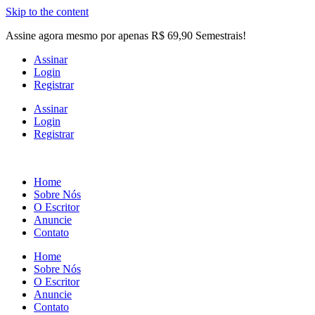
Skip to the content
Assine agora mesmo por apenas R$ 69,90 Semestrais!
Assinar
Login
Registrar
Assinar
Login
Registrar
Home
Sobre Nós
O Escritor
Anuncie
Contato
Home
Sobre Nós
O Escritor
Anuncie
Contato