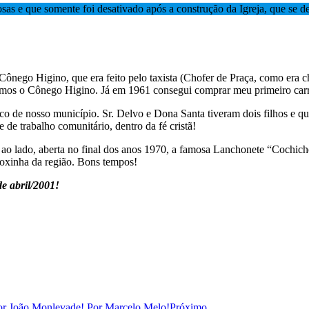
osas e que somente foi desativado após a construção da Igreja, que se 
Cônego Higino, que era feito pelo taxista (Chofer de Praça, como era 
os o Cônego Higino. Já em 1961 consegui comprar meu primeiro carr
o de nosso município. Sr. Delvo e Dona Santa tiveram dois filhos e q
de trabalho comunitário, dentro da fé cristã!
ao lado, aberta no final dos anos 1970, a famosa Lanchonete “Cochich
coxinha da região. Bons tempos!
e abril/2001!
por João Monlevade! Por Marcelo Melo!
Próximo