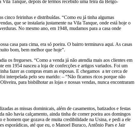
Vila Tanque, depois de termos recebido uma feira da Belgo-
 cinco feirinhas e distribuídas. “Como eu já tinha algumas
ndas, que se instalaria justamente na Vila Tanque, onde está hoje o
s, verduras. No mesmo ano, em 1948, mudamos para a casa onde
ossa casa para cima, era só poeira. O bairro terminava aqui. As casas
 muito bom, bem melhor que hoje”.
ndia os fregueses. “Como a venda já não atendia mais aos clientes em
e em 1954 nasceu a loja de confecções e artigos variados. Foi um
vinha fazer as compras eram as esposas. E chegamos a ter cerca de
foi interpelada pelo seu marido: – “Não ficamos ricos porque não
 Oliveira, para bisbilhotar as lojas e nossas vendas, nunca encontraram
izadas as missas dominicais, além de casamentos, batizados e festas
ainda não havia calçamento, ainda tinha de comer poeira aos domingos
o e homem que gozava de muita credibilidade na Usina, e pedi a ele
es esporádicas, até que eu, o Manoel Buraco, Antônio Paes e Jair