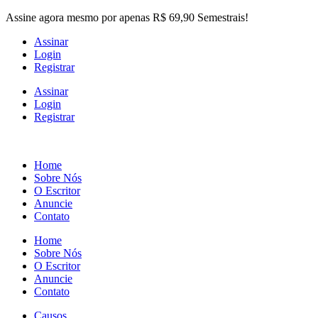
Skip
Assine agora mesmo por apenas R$ 69,90 Semestrais!
to
Assinar
the
Login
content
Registrar
Assinar
Login
Registrar
Home
Sobre Nós
O Escritor
Anuncie
Contato
Home
Sobre Nós
O Escritor
Anuncie
Contato
Causos