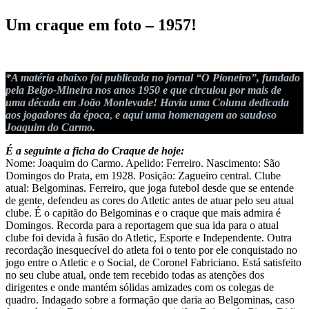
Um craque em foto – 1957!
*A matéria abaixo foi publicada no jornal “O Pioneiro”, fundado
pela Belgo-Mineira nos anos 1950 e que circulou por mais de
uma década em João Monlevade!
Havia uma Coluna dedicada
aos jogadores da época
,
e aqui uma homenagem ao saudoso
Joaquim do Carmo.
É a seguinte a ficha do Craque de hoje:
Nome: Joaquim do Carmo. Apelido: Ferreiro. Nascimento: São
Domingos do Prata, em 1928. Posição: Zagueiro central. Clube
atual: Belgominas. Ferreiro, que joga futebol desde que se entende
de gente, defendeu as cores do Atletic antes de atuar pelo seu atual
clube. É o capitão do Belgominas e o craque que mais admira é
Domingos. Recorda para a reportagem que sua ida para o atual
clube foi devida à fusão do Atletic, Esporte e Independente. Outra
recordação inesquecível do atleta foi o tento por ele conquistado no
jogo entre o Atletic e o Social, de Coronel Fabriciano. Está satisfeito
no seu clube atual, onde tem recebido todas as atenções dos
dirigentes e onde mantém sólidas amizades com os colegas de
quadro. Indagado sobre a formação que daria ao Belgominas, caso