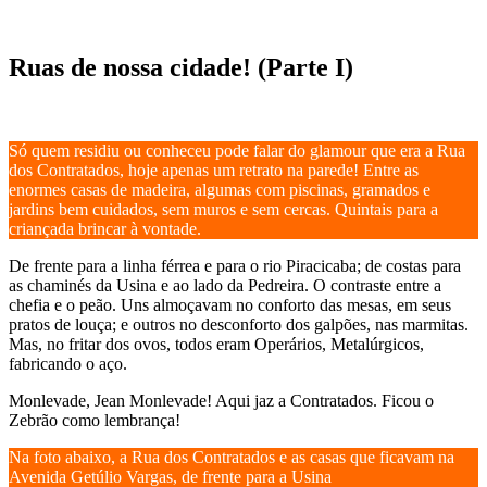
Ruas de nossa cidade! (Parte I)
Só quem residiu ou conheceu pode falar do glamour que era a Rua
dos Contratados, hoje apenas um retrato na parede! Entre as
enormes casas de madeira, algumas com piscinas, gramados e
jardins bem cuidados, sem muros e sem cercas. Quintais para a
criançada brincar à vontade.
De frente para a linha férrea e para o rio Piracicaba; de costas para
as chaminés da Usina e ao lado da Pedreira. O contraste entre a
chefia e o peão. Uns almoçavam no conforto das mesas, em seus
pratos de louça; e outros no desconforto dos galpões, nas marmitas.
Mas, no fritar dos ovos, todos eram Operários, Metalúrgicos,
fabricando o aço.
Monlevade, Jean Monlevade! Aqui jaz a Contratados. Ficou o
Zebrão como lembrança!
Na foto abaixo, a Rua dos Contratados e as casas que ficavam na
Avenida Getúlio Vargas, de frente para a Usina