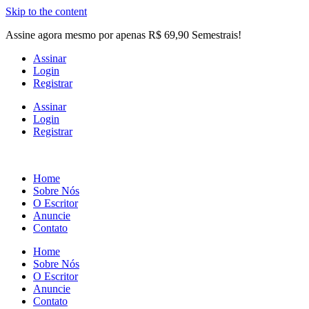
Skip to the content
Assine agora mesmo por apenas R$ 69,90 Semestrais!
Assinar
Login
Registrar
Assinar
Login
Registrar
Home
Sobre Nós
O Escritor
Anuncie
Contato
Home
Sobre Nós
O Escritor
Anuncie
Contato