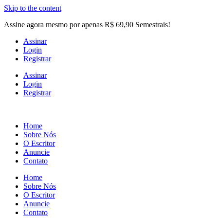
Skip to the content
Assine agora mesmo por apenas R$ 69,90 Semestrais!
Assinar
Login
Registrar
Assinar
Login
Registrar
Home
Sobre Nós
O Escritor
Anuncie
Contato
Home
Sobre Nós
O Escritor
Anuncie
Contato