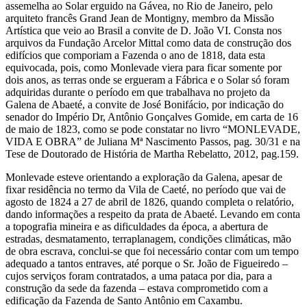
assemelha ao Solar erguido na Gávea, no Rio de Janeiro, pelo
arquiteto francês Grand Jean de Montigny, membro da Missão
Artística que veio ao Brasil a convite de D. João VI. Consta nos
arquivos da Fundação Arcelor Mittal como data de construção dos
edifícios que comporiam a Fazenda o ano de 1818, data esta
equivocada, pois, como Monlevade viera para ficar somente por
dois anos, as terras onde se ergueram a Fábrica e o Solar só foram
adquiridas durante o período em que trabalhava no projeto da
Galena de Abaeté, a convite de José Bonifácio, por indicação do
senador do Império Dr, Antônio Gonçalves Gomide, em carta de 16
de maio de 1823, como se pode constatar no livro “MONLEVADE,
VIDA E OBRA” de Juliana Mª Nascimento Passos, pag. 30/31 e na
Tese de Doutorado de História de Martha Rebelatto, 2012, pag.159.
Monlevade esteve orientando a exploração da Galena, apesar de
fixar residência no termo da Vila de Caeté, no período que vai de
agosto de 1824 a 27 de abril de 1826, quando completa o relatório,
dando informações a respeito da prata de Abaeté. Levando em conta
a topografia mineira e as dificuldades da época, a abertura de
estradas, desmatamento, terraplanagem, condições climáticas, mão
de obra escrava, conclui-se que foi necessário contar com um tempo
adequado a tantos entraves, até porque o Sr. João de Figueiredo –
cujos serviços foram contratados, a uma pataca por dia, para a
construção da sede da fazenda – estava comprometido com a
edificação da Fazenda de Santo Antônio em Caxambu.