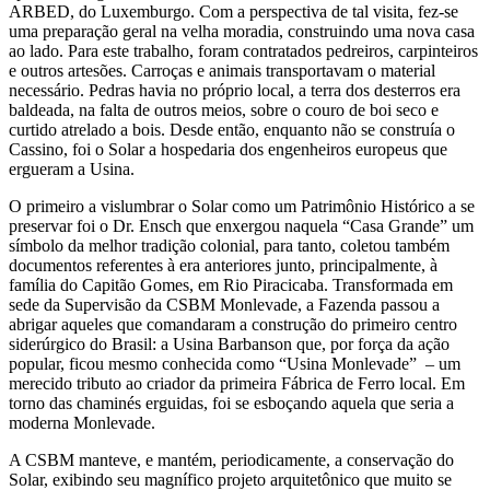
ARBED, do Luxemburgo. Com a perspectiva de tal visita, fez-se
uma preparação geral na velha moradia, construindo uma nova casa
ao lado. Para este trabalho, foram contratados pedreiros, carpinteiros
e outros artesões. Carroças e animais transportavam o material
necessário. Pedras havia no próprio local, a terra dos desterros era
baldeada, na falta de outros meios, sobre o couro de boi seco e
curtido atrelado a bois. Desde então, enquanto não se construía o
Cassino, foi o Solar a hospedaria dos engenheiros europeus que
ergueram a Usina.
O primeiro a vislumbrar o Solar como um Patrimônio Histórico a se
preservar foi o Dr. Ensch que enxergou naquela “Casa Grande” um
símbolo da melhor tradição colonial, para tanto, coletou também
documentos referentes à era anteriores junto, principalmente, à
família do Capitão Gomes, em Rio Piracicaba. Transformada em
sede da Supervisão da CSBM Monlevade, a Fazenda passou a
abrigar aqueles que comandaram a construção do primeiro centro
siderúrgico do Brasil: a Usina Barbanson que, por força da ação
popular, ficou mesmo conhecida como “Usina Monlevade” – um
merecido tributo ao criador da primeira Fábrica de Ferro local. Em
torno das chaminés erguidas, foi se esboçando aquela que seria a
moderna Monlevade.
A CSBM manteve, e mantém, periodicamente, a conservação do
Solar, exibindo seu magnífico projeto arquitetônico que muito se