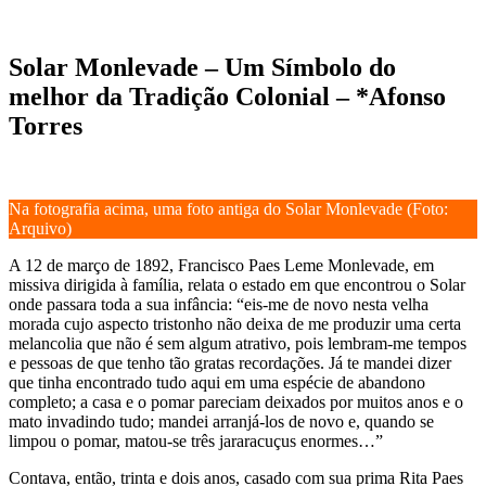
Solar Monlevade – Um Símbolo do
melhor da Tradição Colonial – *Afonso
Torres
Na fotografia acima, uma foto antiga do Solar Monlevade (Foto:
Arquivo)
A 12 de março de 1892, Francisco Paes Leme Monlevade, em
missiva dirigida à família, relata o estado em que encontrou o Solar
onde passara toda a sua infância: “eis-me de novo nesta velha
morada cujo aspecto tristonho não deixa de me produzir uma certa
melancolia que não é sem algum atrativo, pois lembram-me tempos
e pessoas de que tenho tão gratas recordações. Já te mandei dizer
que tinha encontrado tudo aqui em uma espécie de abandono
completo; a casa e o pomar pareciam deixados por muitos anos e o
mato invadindo tudo; mandei arranjá-los de novo e, quando se
limpou o pomar, matou-se três jararacuçus enormes…”
Contava, então, trinta e dois anos, casado com sua prima Rita Paes