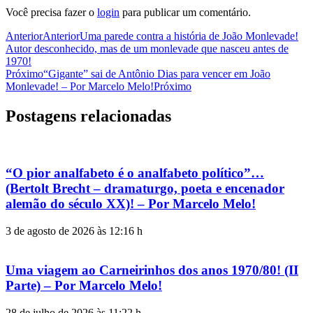
Você precisa fazer o
login
para publicar um comentário.
Anterior
Anterior
Uma parede contra a história de João Monlevade!
Autor desconhecido, mas de um monlevade que nasceu antes de
1970!
Próximo
“Gigante” sai de Antônio Dias para vencer em João
Monlevade! – Por Marcelo Melo!
Próximo
Postagens relacionadas
“O pior analfabeto é o analfabeto político”…
(Bertolt Brecht – dramaturgo, poeta e encenador
alemão do século XX)! – Por Marcelo Melo!
3 de agosto de 2026 às 12:16 h
Uma viagem ao Carneirinhos dos anos 1970/80! (II
Parte) – Por Marcelo Melo!
28 de julho de 2026 às 11:22 h