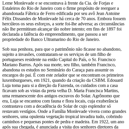
Leme Monlevade e se encontrava à frente da Cia. de Forjas e
Estaleiros do Rio de Janeiro com o firme propósito de reerguer a
abandonada Fábrica de Ferro edificada por seu avô Jean Antoine
Félix Dissandes de Monlevade há cerca de 70 anos. Embora fossem
hercúleos os seus esforços, a sorte foi-lhe adversa; as circunstâncias
não lhe permitiram alcançar tão nobre intento; em fins de 1897 foi
declarada a falência do empreendimento, que passou a ser
propriedade do Banco Ultramarino do Rio de Janeiro.
Sob sua penhora, para que o patrimônio não ficasse no abandono,
sujeito a invasões, contrataram-se os serviços de um filho de
portugueses residente na então Capital do País, o Sr. Francisco
Mariano Barros. Após sua morte, seu filho, também Francisco,
abandona os estudos no Seminário do Caraça para assumir os
encargos do pai. É com este zelador que se encontram os primeiros
luxemburgueses, em 1921, quando da criação da CSBM. Edouard
Luja toma para si a direção da Fazenda, os cuidados com a casa
ficavam sob as vistas da preta velha D. Maria Francisca Martins,
uma remanescente dos antigos escravos do Solar. Agrônomo que
era, Luja se encantou com fauna e flora locais, cuja exuberância
contrastava com a decadência do Solar de cujo esplendor só
restavam vestígios. Onde a Família Monlevade vivera como grandes
senhores, uma opulenta vegetação tropical invadira tudo, cobrindo
caminhos e pequenas pontes de pedra e madeira. Em 1922, um ano
após sua chegada, é anunciada a visita dos senhores diretores da