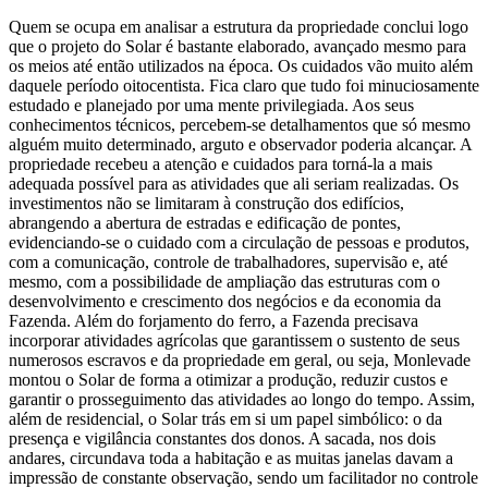
Quem se ocupa em analisar a estrutura da propriedade conclui logo
que o projeto do Solar é bastante elaborado, avançado mesmo para
os meios até então utilizados na época. Os cuidados vão muito além
daquele período oitocentista. Fica claro que tudo foi minuciosamente
estudado e planejado por uma mente privilegiada. Aos seus
conhecimentos técnicos, percebem-se detalhamentos que só mesmo
alguém muito determinado, arguto e observador poderia alcançar. A
propriedade recebeu a atenção e cuidados para torná-la a mais
adequada possível para as atividades que ali seriam realizadas. Os
investimentos não se limitaram à construção dos edifícios,
abrangendo a abertura de estradas e edificação de pontes,
evidenciando-se o cuidado com a circulação de pessoas e produtos,
com a comunicação, controle de trabalhadores, supervisão e, até
mesmo, com a possibilidade de ampliação das estruturas com o
desenvolvimento e crescimento dos negócios e da economia da
Fazenda. Além do forjamento do ferro, a Fazenda precisava
incorporar atividades agrícolas que garantissem o sustento de seus
numerosos escravos e da propriedade em geral, ou seja, Monlevade
montou o Solar de forma a otimizar a produção, reduzir custos e
garantir o prosseguimento das atividades ao longo do tempo. Assim,
além de residencial, o Solar trás em si um papel simbólico: o da
presença e vigilância constantes dos donos. A sacada, nos dois
andares, circundava toda a habitação e as muitas janelas davam a
impressão de constante observação, sendo um facilitador no controle