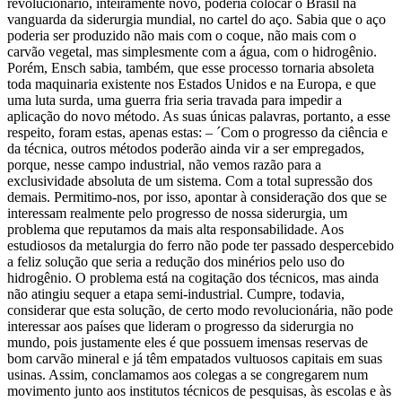
revolucionário, inteiramente novo, poderia colocar o Brasil na
vanguarda da siderurgia mundial, no cartel do aço. Sabia que o aço
poderia ser produzido não mais com o coque, não mais com o
carvão vegetal, mas simplesmente com a água, com o hidrogênio.
Porém, Ensch sabia, também, que esse processo tornaria absoleta
toda maquinaria existente nos Estados Unidos e na Europa, e que
uma luta surda, uma guerra fria seria travada para impedir a
aplicação do novo método. As suas únicas palavras, portanto, a esse
respeito, foram estas, apenas estas: – ´Com o progresso da ciência e
da técnica, outros métodos poderão ainda vir a ser empregados,
porque, nesse campo industrial, não vemos razão para a
exclusividade absoluta de um sistema. Com a total supressão dos
demais. Permitimo-nos, por isso, apontar à consideração dos que se
interessam realmente pelo progresso de nossa siderurgia, um
problema que reputamos da mais alta responsabilidade. Aos
estudiosos da metalurgia do ferro não pode ter passado despercebido
a feliz solução que seria a redução dos minérios pelo uso do
hidrogênio. O problema está na cogitação dos técnicos, mas ainda
não atingiu sequer a etapa semi-industrial. Cumpre, todavia,
considerar que esta solução, de certo modo revolucionária, não pode
interessar aos países que lideram o progresso da siderurgia no
mundo, pois justamente eles é que possuem imensas reservas de
bom carvão mineral e já têm empatados vultuosos capitais em suas
usinas. Assim, conclamamos aos colegas a se congregarem num
movimento junto aos institutos técnicos de pesquisas, às escolas e às