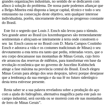
grandes organizações industriais, no sentido de se dedicarem com
afinco à solução do problema. De nossa parte podemos afiançar que
a Belgo-Mineira está disposta a lançar capital, técnico e todo o seu
entusiasmo na consecução deste objetivo, sem qualquer interesse
individualista, porém, sinceramente devotada ao progresso constante
do Brasil.
Este foi o segredo que Louis J. Ensch não levou para o túmulo.
Seu grande amor ao Brasil (os luxemburgueses são tremendamente
sentimentais e afeiçoam-se inteiramente à terra onde constroem o
seu lar. Ensch casou-se no Brasil com D. Maria Campos Coutinho
Ensch e adorava a vida e os costumes tradicionais de Minas) o seu
devotamento a esta terra era tanto que pediu, reiteradas vezes, que o
seu corpo descansasse nas montanhas de Minas Gerais, cujo ferro
ele arrancou das reservas de milênios, para transformar em base da
revolução econômica que no governo de Juscelino Kubitschek
atinge a fase máxima na província central do Brasil. Ensch elegeu
Minas Gerais para abrigo dos seus despojos, talvez porque desejasse
que a lembrança da sua energia e da sua fé no futuro siderúrgico
desta terra estivesse presente.
Resta saber se a sua palavra reveladora sobre a produção do aço
com a ajuda do hidrogênio, alternativa magnífica parta este país no
campo industrial, será ouvida ou se morrerá com ele nas montanhas
de ferro de Minas Gerais”.