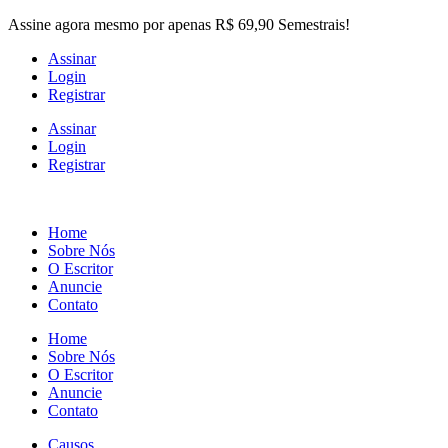
Skip
Assine agora mesmo por apenas R$ 69,90 Semestrais!
to
Assinar
the
Login
content
Registrar
Assinar
Login
Registrar
Home
Sobre Nós
O Escritor
Anuncie
Contato
Home
Sobre Nós
O Escritor
Anuncie
Contato
Causos