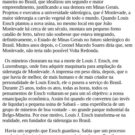
maneira no Brasil, que idealizou um segundo e maior
empreendimento, justificando a sua demora em Minas Gerais.
Projetou e executou a universidade siderúrgica, que é Monlevade, a
maior siderurgia a carvão vegetal de todo o mundo. Quando Louis
Ensch plantou a nova usina, no mesmo local em que João
Monlevade há cerca de um século, montara um pequeno forno
catalão de ferro, talvez não soubesse que estava integrando,
definitivamente, o Estado de Minas Gerais no futuro siderúrgico do
Brasil. Muitos anos depois, o Coronel Macedo Soares diria que, sem
Monlevade, não teria sido possível Volta Redonda.
Os mineiros choraram na rua a morte de Louis J. Ensch, em
Luxemburgo, onde fora adquirir maquinaria para ampliação da
siderurgia de Monlevade. A imprensa em peso diria, depois, que o
que havia de melhor, de mais humano e de mais criador na
personalidade de Louis Ensch, ele o pusera a serviço do Brasil.
Durante 25 anos, todos os atos, todas as horas, todos os
pensamentos de Ensch voltaram-se para um só objetivo: a nossa
emancipação econômica. Assim foi quando ele converteu (ao invés
de liquidar) a pequena usina de Sabará – uma experiência de um
grupo de mineiros de boa vontade – no grande parque industrial da
Belgo-Mineira. Por esse motivo, Louis J. Ensch transforma-se na
realidade, em fundador da siderurgia no Brasil.
Havia um segredo que Ensch guardava. Sabia que um processo