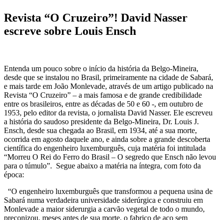
Revista “O Cruzeiro”! David Nasser
escreve sobre Louis Ensch
Entenda um pouco sobre o início da história da Belgo-Mineira,
desde que se instalou no Brasil, primeiramente na cidade de Sabará,
e mais tarde em João Monlevade, através de um artigo publicado na
Revista “O Cruzeiro” – a mais famosa e de grande credibilidade
entre os brasileiros, entre as décadas de 50 e 60 -, em outubro de
1953, pelo editor da revista, o jornalista David Nasser. Ele escreveu
a história do saudoso presidente da Belgo-Mineira, Dr. Louis J.
Ensch, desde sua chegada ao Brasil, em 1934, até a sua morte,
ocorrida em agosto daquele ano, e ainda sobre a grande descoberta
científica do engenheiro luxemburguês, cuja matéria foi intitulada
“Morreu O Rei do Ferro do Brasil – O segredo que Ensch não levou
para o túmulo”. Segue abaixo a matéria na íntegra, com foto da
época:
“O engenheiro luxemburguês que transformou a pequena usina de
Sabará numa verdadeira universidade siderúrgica e construiu em
Monlevade a maior siderurgia a carvão vegetal de todo o mundo,
preconizou, meses antes de sua morte, o fabrico de aço sem