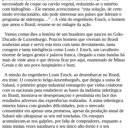
necessidade de coque ou carvão vegetal, reduzindo-se o minério
com hidrogênio – Ele mesmo acrescentava: “esta solução, de certo
modo revolucionário, não pode interessar aos países que lideram o
programa de siderurgia…” – A vida do engenheiro Ensch, o homem
que amou o Brasil, resume-se no milagre da ação.
Vamos contar-lhes a história de um brasileiro que nasceu no Grão-
Ducado de Luxemburgo. Poucos homens que viveram no Brasil
souberam amar e servir esta terra com tanto devotamento, tanta
coragem e tanta inteligência como Louis J. Ensch, um cavalheiro
enorme de largos gestos e palavra franca, chegado a estas bandas há
mais de vinte anos e que deixou ficar por aqui, enamorado de Minas
Gerais e do seu povo hospitaleiro e bom.
A missão do engenheiro Louis Ensch, ao desembarcar no Brasil,
era triste. O consórcio belgo-luxemburguês, que dirigia a usina de
Sabará, o primeiro grupo industrial estrangeiro que vinha colaborar
com os nacionais para estabelecer as bases da indústria siderúrgica
no Brasil, mostrava-se desesperançoso e pessimista em face dos
resultados adversos das experiências realizadas. A usina siderúrgica
mineira lutava com grandes dificuldades, pois o mercado
consumidor era apenas uma promessa, apesar da produção anual de
Sabará não ultrapassar as seis mil toneladas. Os estoques
acumulavam-se nos galpões, por falta de compradores, enquanto a
usina muitas vezes paralisava o seu único alto-forno e o seu