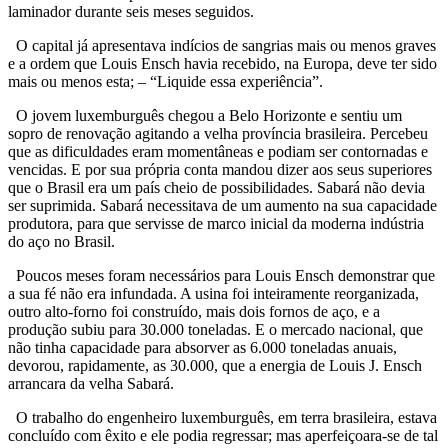
laminador durante seis meses seguidos.
O capital já apresentava indícios de sangrias mais ou menos graves
e a ordem que Louis Ensch havia recebido, na Europa, deve ter sido
mais ou menos esta; – “Liquide essa experiência”.
O jovem luxemburguês chegou a Belo Horizonte e sentiu um
sopro de renovação agitando a velha província brasileira. Percebeu
que as dificuldades eram momentâneas e podiam ser contornadas e
vencidas. E por sua própria conta mandou dizer aos seus superiores
que o Brasil era um país cheio de possibilidades. Sabará não devia
ser suprimida. Sabará necessitava de um aumento na sua capacidade
produtora, para que servisse de marco inicial da moderna indústria
do aço no Brasil.
Poucos meses foram necessários para Louis Ensch demonstrar que
a sua fé não era infundada. A usina foi inteiramente reorganizada,
outro alto-forno foi construído, mais dois fornos de aço, e a
produção subiu para 30.000 toneladas. E o mercado nacional, que
não tinha capacidade para absorver as 6.000 toneladas anuais,
devorou, rapidamente, as 30.000, que a energia de Louis J. Ensch
arrancara da velha Sabará.
O trabalho do engenheiro luxemburguês, em terra brasileira, estava
concluído com êxito e ele podia regressar; mas aperfeiçoara-se de tal