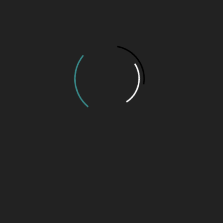
Cultura
O “Bate-Papo Cultural”! – Por Marcelo Melo!
6 de agosto de 2026 às 08:31 h
“Monlevade, Vida e Obra”!
26 de maio de 2026 às 10:52 h
A famosa “Banda de “Zé Teco”!
17 de março de 2026 às 10:22 h
Ver