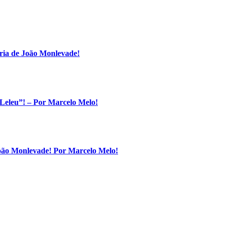
ria de João Monlevade!
Leleu”! – Por Marcelo Melo!
João Monlevade! Por Marcelo Melo!