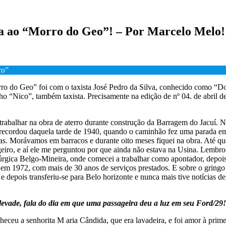
la ao “Morro do Geo”! – Por Marcelo Melo!
co”
 do Geo” foi com o taxista José Pedro da Silva, conhecido como “Doce 
ho “Nico”, também taxista. Precisamente na edição de nº 04. de abril d
rabalhar na obra de aterro durante construção da Barragem do Jacuí. Ne
le recordou daquela tarde de 1940, quando o caminhão fez uma parada 
as. Morávamos em barracos e durante oito meses fiquei na obra. Até qu
eiro, e aí ele me perguntou por que ainda não estava na Usina. Lembro
rgica Belgo-Mineira, onde comecei a trabalhar como apontador, depois 
em 1972, com mais de 30 anos de serviços prestados. E sobre o gringo 
depois transferiu-se para Belo horizonte e nunca mais tive notícias del
levade, fala do dia em que uma passageira deu a luz em seu Ford/29!
eceu a senhorita M aria Cândida, que era lavadeira, e foi amor à prime