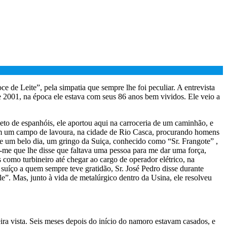
de Leite”, pela simpatia que sempre lhe foi peculiar. A entrevista
e 2001, na época ele estava com seus 86 anos bem vividos. Ele veio a
to de espanhóis, ele aportou aqui na carroceria de um caminhão, e
em um campo de lavoura, na cidade de Rio Casca, procurando homens
e um belo dia, um gringo da Suiça, conhecido como “Sr. Frangote” ,
-me que lhe disse que faltava uma pessoa para me dar uma força,
como turbineiro até chegar ao cargo de operador elétrico, na
suíço a quem sempre teve gratidão, Sr. José Pedro disse durante
e”. Mas, junto à vida de metalúrgico dentro da Usina, ele resolveu
ira vista. Seis meses depois do início do namoro estavam casados, e