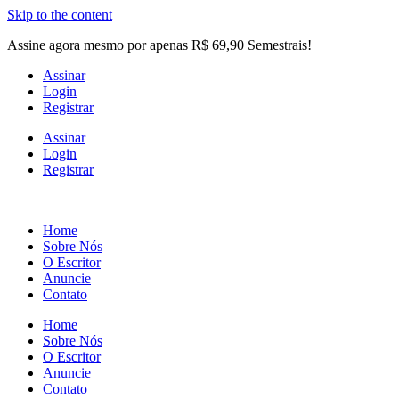
Skip to the content
Assine agora mesmo por apenas R$ 69,90 Semestrais!
Assinar
Login
Registrar
Assinar
Login
Registrar
Home
Sobre Nós
O Escritor
Anuncie
Contato
Home
Sobre Nós
O Escritor
Anuncie
Contato