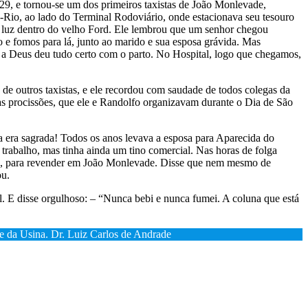
9, e tornou-se um dos primeiros taxistas de João Monlevade,
a-Rio, ao lado do Terminal Rodoviário, onde estacionava seu tesouro
 a luz dentro do velho Ford. Ele lembrou que um senhor chegou
o e fomos para lá, junto ao marido e sua esposa grávida. Mas
s a Deus deu tudo certo com o parto. No Hospital, logo que chegamos,
e outros taxistas, e ele recordou com saudade de todos colegas da
s procissões, que ele e Randolfo organizavam durante o Dia de São
isa era sagrada! Todos os anos levava a esposa para Aparecida do
 trabalho, mas tinha ainda um tino comercial. Nas horas de folga
ra, para revender em João Monlevade. Disse que nem mesmo de
ou.
ial. E disse orgulhoso: – “Nunca bebi e nunca fumei. A coluna que está
te da Usina. Dr. Luiz Carlos de Andrade