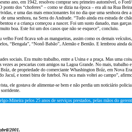
mesmo ano, em 1942, resolveu comprar seu primeiro automóvel, o Ford/2
O ponto dos “choferes” – como se dizia na época – era ali na Rua Beir
s vividas, e uma das mais emocionantes foi no dia que uma senhora deu
sa de uma senhora, na Serra do Andrade. “Tudo ainda era estrada de chã
rebentou e a criança começou a nascer. Foi um susto danado, mas garça
muito boa. Este foi um dos casos que não se esquece”, concluiu.
velho Ford ficava sob as mangueiras, assim como os demais veículos, d
ncelos, “Bengala”, “Nonô Babão”, Alemão e Bentão. E lembrou ainda da
idades sociais. Era muito trabalho, entre a Usina e a praça. Mas uma co
ras vezes as pescarias com amigos na Lagoa Grande. No mais, trabalho e
ton Bráz, de propriedade do comerciante Whashington Bráz, em Nova E
o Jacuí, e tomei birra de futebol. Nu nca mais voltei ao campo”, afirm
vista, ele gostava de alimentar-se bem e não perdia um noticiário polic
sorridente.
lgo-Mineira pelos 25 anos de serviços prestados, pelas mãos do geren
abril/2001.