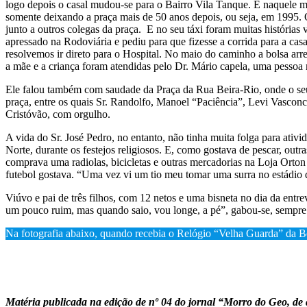
logo depois o casal mudou-se para o Bairro Vila Tanque. E naquele 
somente deixando a praça mais de 50 anos depois, ou seja, em 1995. 
junto a outros colegas da praça. E no seu táxi foram muitas história
apressado na Rodoviária e pediu para que fizesse a corrida para a ca
resolvemos ir direto para o Hospital. No maio do caminho a bolsa ar
a mãe e a criança foram atendidas pelo Dr. Mário capela, uma pessoa 
Ele falou também com saudade da Praça da Rua Beira-Rio, onde o seu 
praça, entre os quais Sr. Randolfo, Manoel “Paciência”, Levi Vasco
Cristóvão, com orgulho.
A vida do Sr. José Pedro, no entanto, não tinha muita folga para ativ
Norte, durante os festejos religiosos. E, como gostava de pescar, out
comprava uma radiolas, bicicletas e outras mercadorias na Loja Or
futebol gostava. “Uma vez vi um tio meu tomar uma surra no estádio d
Viúvo e pai de três filhos, com 12 netos e uma bisneta no dia da entre
um pouco ruim, mas quando saio, vou longe, a pé”, gabou-se, sempre 
Na fotografia abaixo, quando recebia o Relógio “Velha Guarda” da Be
Matéria publicada na edição de nº 04 do jornal “Morro do Geo, de 