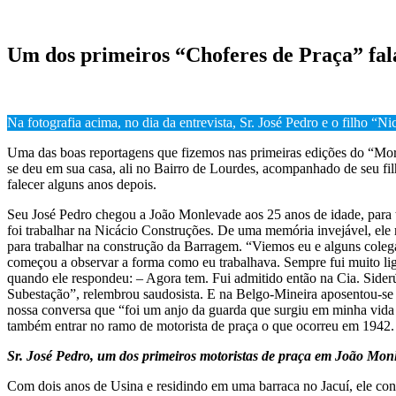
Um dos primeiros “Choferes de Praça” fa
Na fotografia acima, no dia da entrevista, Sr. José Pedro e o filho “Ni
Uma das boas reportagens que fizemos nas primeiras edições do “Morro
se deu em sua casa, ali no Bairro de Lourdes, acompanhado de seu fil
falecer alguns anos depois.
Seu José Pedro chegou a João Monlevade aos 25 anos de idade, para t
foi trabalhar na Nicácio Construções. De uma memória invejável, e
para trabalhar na construção da Barragem. “Viemos eu e alguns coleg
começou a observar a forma como eu trabalhava. Sempre fui muito lig
quando ele respondeu: – Agora tem. Fui admitido então na Cia. Siderú
Subestação”, relembrou saudosista. E na Belgo-Mineira aposentou-se 
nossa conversa que “foi um anjo da guarda que surgiu em minha vida e 
também entrar no ramo de motorista de praça o que ocorreu em 1942.
Sr. José Pedro, um dos primeiros motoristas de praça em João Mon
Com dois anos de Usina e residindo em uma barraca no Jacuí, ele conh