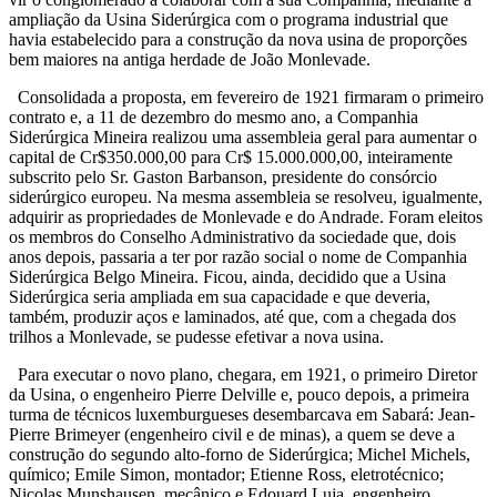
ampliação da Usina Siderúrgica com o programa industrial que
havia estabelecido para a construção da nova usina de proporções
bem maiores na antiga herdade de João Monlevade.
Consolidada a proposta, em fevereiro de 1921 firmaram o primeiro
contrato e, a 11 de dezembro do mesmo ano, a Companhia
Siderúrgica Mineira realizou uma assembleia geral para aumentar o
capital de Cr$350.000,00 para Cr$ 15.000.000,00, inteiramente
subscrito pelo Sr. Gaston Barbanson, presidente do consórcio
siderúrgico europeu. Na mesma assembleia se resolveu, igualmente,
adquirir as propriedades de Monlevade e do Andrade. Foram eleitos
os membros do Conselho Administrativo da sociedade que, dois
anos depois, passaria a ter por razão social o nome de Companhia
Siderúrgica Belgo Mineira. Ficou, ainda, decidido que a Usina
Siderúrgica seria ampliada em sua capacidade e que deveria,
também, produzir aços e laminados, até que, com a chegada dos
trilhos a Monlevade, se pudesse efetivar a nova usina.
Para executar o novo plano, chegara, em 1921, o primeiro Diretor
da Usina, o engenheiro Pierre Delville e, pouco depois, a primeira
turma de técnicos luxemburgueses desembarcava em Sabará: Jean-
Pierre Brimeyer (engenheiro civil e de minas), a quem se deve a
construção do segundo alto-forno de Siderúrgica; Michel Michels,
químico; Emile Simon, montador; Etienne Ross, eletrotécnico;
Nicolas Munshausen, mecânico e Edouard Luja, engenheiro