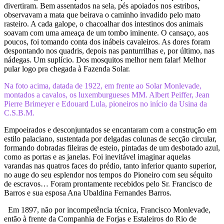
divertiram. Bem assentados na sela, pés apoiados nos estribos,
observavam a mata que beirava o caminho invadido pelo mato
rasteiro. A cada galope, o chacoalhar dos intestinos dos animais
soavam com uma ameaça de um tombo iminente. O cansaço, aos
poucos, foi tomando conta dos inábeis cavaleiros. As dores foram
despontando nos quadris, depois nas panturrilhas e, por último, nas
nádegas. Um suplício. Dos mosquitos melhor nem falar! Melhor
pular logo pra chegada à Fazenda Solar.
Na foto acima, datada de 1922, em frente ao Solar Monlevade,
montados a cavalos, os luxemburgueses MM. Albert Peiffer, Jean
Pierre Brimeyer e Edouard Lula, pioneiros no início da Usina da
C.S.B.M.
Empoeirados e desconjuntados se encantaram com a construção em
estilo palaciano, sustentada por delgadas colunas de secção circular,
formando dobradas fileiras de esteio, pintadas de um desbotado azul,
como as portas e as janelas. Foi inevitável imaginar aquelas
varandas nas quatros faces do prédio, tanto inferior quanto superior,
no auge do seu esplendor nos tempos do Pioneiro com seu séquito
de escravos… Foram prontamente recebidos pelo Sr. Francisco de
Barros e sua esposa Ana Ubaldina Fernandes Barros.
Em 1897, não por incompetência técnica, Francisco Monlevade,
então à frente da Companhia de Forjas e Estaleiros do Rio de