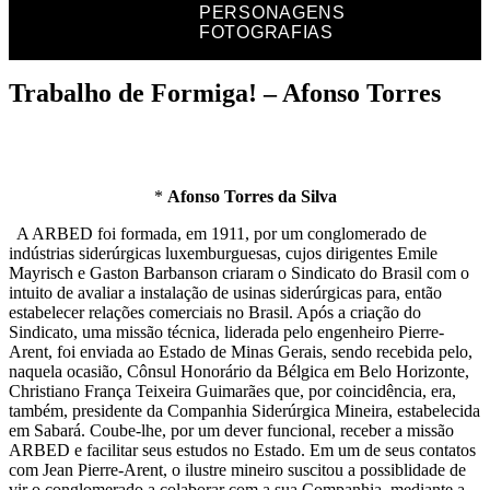
PERSONAGENS
FOTOGRAFIAS
Trabalho de Formiga! – Afonso Torres
*
Afonso Torres da Silva
A ARBED foi formada, em 1911, por um conglomerado de
indústrias siderúrgicas luxemburguesas, cujos dirigentes Emile
Mayrisch e Gaston Barbanson criaram o Sindicato do Brasil com o
intuito de avaliar a instalação de usinas siderúrgicas para, então
estabelecer relações comerciais no Brasil. Após a criação do
Sindicato, uma missão técnica, liderada pelo engenheiro Pierre-
Arent, foi enviada ao Estado de Minas Gerais, sendo recebida pelo,
naquela ocasião, Cônsul Honorário da Bélgica em Belo Horizonte,
Christiano França Teixeira Guimarães que, por coincidência, era,
também, presidente da Companhia Siderúrgica Mineira, estabelecida
em Sabará. Coube-lhe, por um dever funcional, receber a missão
ARBED e facilitar seus estudos no Estado. Em um de seus contatos
com Jean Pierre-Arent, o ilustre mineiro suscitou a possiblidade de
vir o conglomerado a colaborar com a sua Companhia, mediante a