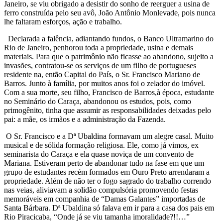
Janeiro, se viu obrigado a desistir do sonho de reerguer a usina de
ferro construída pelo seu avô, João Antônio Monlevade, pois nunca
lhe faltaram esforços, ação e trabalho.
Declarada a falência, adiantando fundos, o Banco Ultramarino do
Rio de Janeiro, penhorou toda a propriedade, usina e demais
materiais. Para que o patrimônio não ficasse ao abandono, sujeito a
invasões, contratou-se os serviços de um filho de portugueses
residente na, então Capital do País, o Sr. Francisco Mariano de
Barros. Junto à família, por muitos anos foi o zelador do imóvel.
Com a sua morte, seu filho, Francisco de Barros,à época, estudante
no Seminário do Caraça, abandonou os estudos, pois, como
primogênito, tinha que assumir as responsabilidades deixadas pelo
pai: a mãe, os irmãos e a administração da Fazenda.
O Sr. Francisco e a Dª Ubaldina formavam um alegre casal. Muito
musical e de sólida formação religiosa. Ele, como já vimos, ex
seminarista do Caraça e ela quase noviça de um convento de
Mariana. Estiveram perto de abandonar tudo na fase em que um
grupo de estudantes recém formados em Ouro Preto arrendaram a
propriedade. Além de não ter o fogo sagrado do trabalho correndo
nas veias, aliviavam a solidão compulsória promovendo festas
memoráveis em companhia de “Damas Galantes” importadas de
Santa Bárbara. Dª Ubaldina só falava em ir para a casa dos pais em
Rio Piracicaba, “Onde já se viu tamanha imoralidade?!!…”