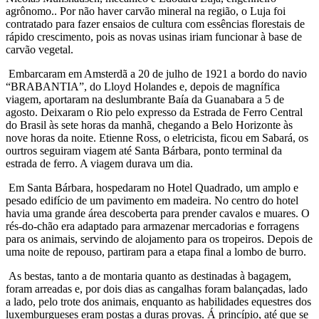
agrônomo.. Por não haver carvão mineral na região, o Luja foi
contratado para fazer ensaios de cultura com essências florestais de
rápido crescimento, pois as novas usinas iriam funcionar à base de
carvão vegetal.
Embarcaram em Amsterdã a 20 de julho de 1921 a bordo do navio
“BRABANTIA”, do Lloyd Holandes e, depois de magnífica
viagem, aportaram na deslumbrante Baía da Guanabara a 5 de
agosto. Deixaram o Rio pelo expresso da Estrada de Ferro Central
do Brasil às sete horas da manhã, chegando a Belo Horizonte às
nove horas da noite. Etienne Ross, o eletricista, ficou em Sabará, os
ourtros seguiram viagem até Santa Bárbara, ponto terminal da
estrada de ferro. A viagem durava um dia.
Em Santa Bárbara, hospedaram no Hotel Quadrado, um amplo e
pesado edifício de um pavimento em madeira. No centro do hotel
havia uma grande área descoberta para prender cavalos e muares. O
rés-do-chão era adaptado para armazenar mercadorias e forragens
para os animais, servindo de alojamento para os tropeiros. Depois de
uma noite de repouso, partiram para a etapa final a lombo de burro.
As bestas, tanto a de montaria quanto as destinadas à bagagem,
foram arreadas e, por dois dias as cangalhas foram balançadas, lado
a lado, pelo trote dos animais, enquanto as habilidades equestres dos
luxemburgueses eram postas a duras provas. Á princípio, até que se