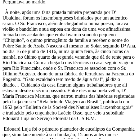
Perguntava ao marido.
À noite, após uma farta pratada mineira preparada por Dª
Ubaldina, foram os luxemburgueses brindados por um autentico
sarau. O Sr. Francisco, além de chegadinho numa poesia, tocava
violão e bandolim e sua esposa era dona de uma voz afinadíssima,
treinada nos acalantos que embalavam o sono do pequeno
“Chiquito”, o quinto primogênito da família a receber o nome do
Pobre Santo de Assis. Nascera ali mesmo no Solar, segundo Dª Ana,
no dia 16 de junho de 1916, numa quinta feira, às cinco horas da
manhã, no último quarto da segunda varanda que dá de rente para o
Rio Piracicaba. Com a chegada dos técnicos o casal seguiu viagem
para Rio Piracicaba, onde o Sr. Francisco se associou com o Sr.
Dilinho Augusto, dono de uma fábrica de ferraduras na Fazenda do
Engenho. “Gato escaldado tem medo de água fria!”, já diz o
ditado… Cuidando da casa ficaram alguns trabalhadores que ali
estavam desde o século passado. Entre eles uma preta velha, Dª
Maria Francisca Martins, que narrou muitas das histórias registradas
pelo Luja em seu “Relatório de Viagem ao Brasil”, publicada em
1952 pelo “Bulletin de la Societé des Naturalistes Luxembourgois”
e traduzido pelo engenheiro Laécio Osse, que veio a substituir
Edouard Luja no Serviço Florestal da C.S.B.M.
Edouard Luja foi o primeiro plantador de eucaliptos da Companhia
que, simultaneamente à sua fundação, 15 anos antes que se