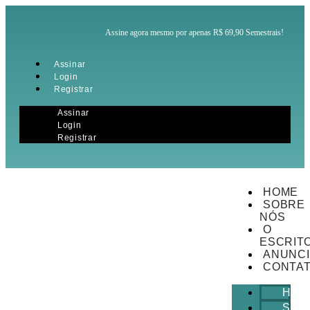
Assine agora mesmo por apenas R$ 69,90 Semestrais!
Assinar
Login
Registrar
Assinar
Login
Registrar
HOME
SOBRE
NÓS
O
ESCRIT
ANUNCI
CONTA
HOM
SOB