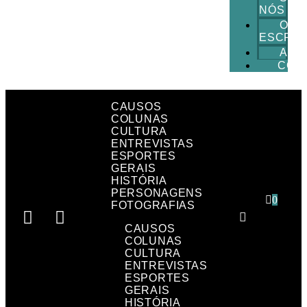
NÓS
O
ESCRIT
ANU
CON
CAUSOS
COLUNAS
CULTURA
ENTREVISTAS
ESPORTES
GERAIS
HISTÓRIA
PERSONAGENS
0
FOTOGRAFIAS
CAUSOS
COLUNAS
CULTURA
ENTREVISTAS
ESPORTES
GERAIS
HISTÓRIA