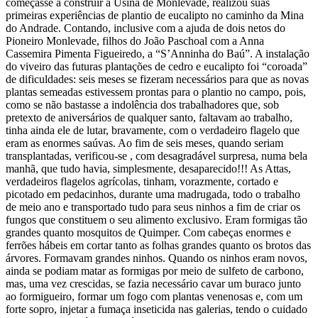
começasse a construir a Usina de Monlevade, realizou suas
primeiras experiências de plantio de eucalipto no caminho da Mina
do Andrade. Contando, inclusive com a ajuda de dois netos do
Pioneiro Monlevade, filhos do João Paschoal com a Anna
Cassemira Pimenta Figueiredo, a “S’Anninha do Baú”. A instalação
do viveiro das futuras plantações de cedro e eucalipto foi “coroada”
de dificuldades: seis meses se fizeram necessários para que as novas
plantas semeadas estivessem prontas para o plantio no campo, pois,
como se não bastasse a indolência dos trabalhadores que, sob
pretexto de aniversários de qualquer santo, faltavam ao trabalho,
tinha ainda ele de lutar, bravamente, com o verdadeiro flagelo que
eram as enormes saúvas. Ao fim de seis meses, quando seriam
transplantadas, verificou-se , com desagradável surpresa, numa bela
manhã, que tudo havia, simplesmente, desaparecido!!! As Attas,
verdadeiros flagelos agrícolas, tinham, vorazmente, cortado e
picotado em pedacinhos, durante uma madrugada, todo o trabalho
de meio ano e transportado tudo para seus ninhos a fim de criar os
fungos que constituem o seu alimento exclusivo. Eram formigas tão
grandes quanto mosquitos de Quimper. Com cabeças enormes e
ferrões hábeis em cortar tanto as folhas grandes quanto os brotos das
árvores. Formavam grandes ninhos. Quando os ninhos eram novos,
ainda se podiam matar as formigas por meio de sulfeto de carbono,
mas, uma vez crescidas, se fazia necessário cavar um buraco junto
ao formigueiro, formar um fogo com plantas venenosas e, com um
forte sopro, injetar a fumaça inseticida nas galerias, tendo o cuidado