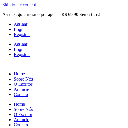
Skip to the content
Assine agora mesmo por apenas R$ 69,90 Semestrais!
Assinar
Login
Registrar
Assinar
Login
Registrar
Home
Sobre Nós
O Escritor
Anuncie
Contato
Home
Sobre Nós
O Escritor
Anuncie
Contato