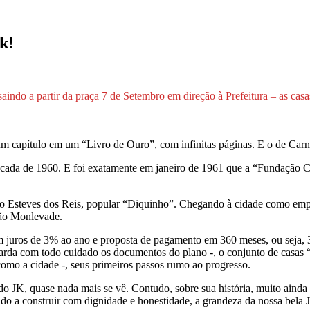
k!
saindo a partir da praça 7 de Setembro em direção à Prefeitura – as ca
 um capítulo em um “Livro de Ouro”, com infinitas páginas. E o de Carn
cada de 1960. E foi exatamente em janeiro de 1961 que a “Fundação Ca
o Esteves dos Reis, popular “Diquinho”. Chegando à cidade como empr
oão Monlevade.
 juros de 3% ao ano e proposta de pagamento em 360 meses, ou seja, 3
rda com todo cuidado os documentos do plano -, o conjunto de casas “
omo a cidade -, seus primeiros passos rumo ao progresso.
do JK, quase nada mais se vê. Contudo, sobre sua história, muito aind
do a construir com dignidade e honestidade, a grandeza da nossa bela