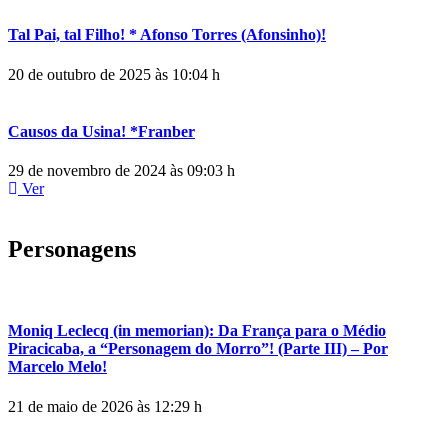
Tal Pai, tal Filho! * Afonso Torres (Afonsinho)!
20 de outubro de 2025 às 10:04 h
Causos da Usina! *Franber
29 de novembro de 2024 às 09:03 h
Ver
Personagens
Moniq Leclecq (in memorian): Da França para o Médio
Piracicaba, a “Personagem do Morro”! (Parte III) – Por
Marcelo Melo!
21 de maio de 2026 às 12:29 h