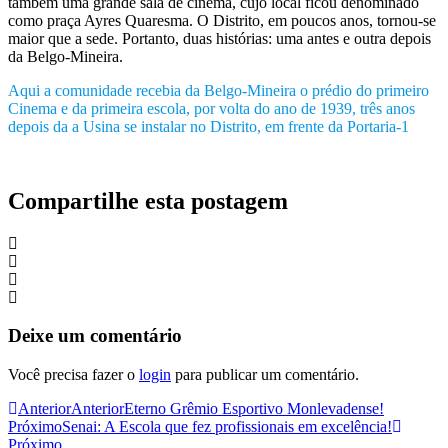
também uma grande sala de cinema, cujo local ficou denominado
como praça Ayres Quaresma. O Distrito, em poucos anos, tornou-se
maior que a sede. Portanto, duas histórias: uma antes e outra depois
da Belgo-Mineira.
Aqui a comunidade recebia da Belgo-Mineira o prédio do primeiro
Cinema e da primeira escola, por volta do ano de 1939, três anos
depois da a Usina se instalar no Distrito, em frente da Portaria-1
Compartilhe esta postagem
Deixe um comentário
Você precisa fazer o
login
para publicar um comentário.
Anterior
Anterior
Eterno Grêmio Esportivo Monlevadense!
Próximo
Senai: A Escola que fez profissionais em excelência!
Próximo