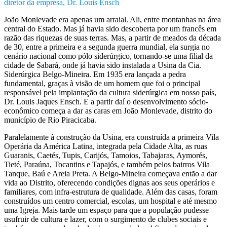
diretor da empresa, Dr. Louis Ensch
João Monlevade era apenas um arraial. Ali, entre montanhas na área
central do Estado. Mas já havia sido descoberta por um francês em
razão das riquezas de suas terras. Mas, a partir de meados da década
de 30, entre a primeira e a segunda guerra mundial, ela surgia no
cenário nacional como pólo siderúrgico, tornando-se uma filial da
cidade de Sabará, onde já havia sido instalada a Usina da Cia.
Siderúrgica Belgo-Mineira. Em 1935 era lançada a pedra
fundamental, graças à visão de um homem que foi o principal
responsável pela implantação da cultura siderúrgica em nosso país,
Dr. Louis Jaques Ensch. E a partir daí o desenvolvimento sócio-
econômico começa a dar as caras em João Monlevade, distrito do
município de Rio Piracicaba.
Paralelamente à construção da Usina, era construída a primeira Vila
Operária da América Latina, integrada pela Cidade Alta, as ruas
Guaranis, Caetés, Tupis, Carijós, Tamoios, Tabajaras, Aymorés,
Tieté, Paraúna, Tocantins e Tapajós, e também pelos bairros Vila
Tanque, Baú e Areia Preta. A Belgo-Mineira começava então a dar
vida ao Distrito, oferecendo condições dignas aos seus operários e
familiares, com infra-estrutura de qualidade. Além das casas, foram
construídos um centro comercial, escolas, um hospital e até mesmo
uma Igreja. Mais tarde um espaço para que a população pudesse
usufruir de cultura e lazer, com o surgimento de clubes sociais e