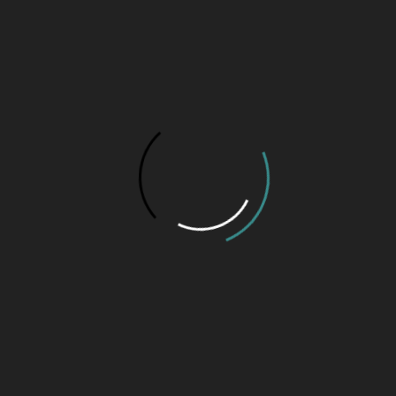
Para Matar a Saudade!
18 de fevereiro de 2026 às 11:45 h
Ver
Entrevistas
Gerson Menezes: o Cassino será o Centro da Cultura e da
Memória de João Monlevade!
8 de janeiro de 2026 às 08:23 h
Uma entrevista com o escriturário do Armazém do Geo, do
“Seu Leleu”! – Por Marcelo Melo!
17 de setembro de 2025 às 12:28 h
Luiz Simões: A História deste grande homem que tanto fez por