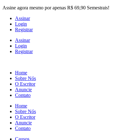
Skip
Assine agora mesmo por apenas R$ 69,90 Semestrais!
to
Assinar
the
Login
content
Registrar
Assinar
Login
Registrar
Home
Sobre Nós
O Escritor
Anuncie
Contato
Home
Sobre Nós
O Escritor
Anuncie
Contato
Causos