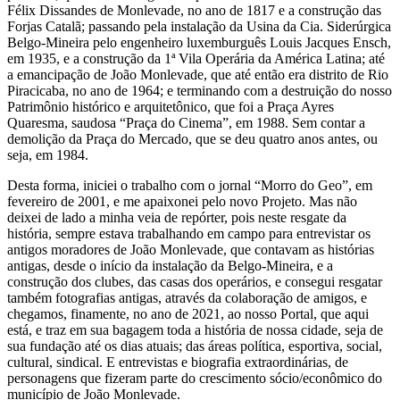
Félix Dissandes de Monlevade, no ano de 1817 e a construção das
Forjas Catalã; passando pela instalação da Usina da Cia. Siderúrgica
Belgo-Mineira pelo engenheiro luxemburguês Louis Jacques Ensch,
em 1935, e a construção da 1ª Vila Operária da América Latina; até
a emancipação de João Monlevade, que até então era distrito de Rio
Piracicaba, no ano de 1964; e terminando com a destruição do nosso
Patrimônio histórico e arquitetônico, que foi a Praça Ayres
Quaresma, saudosa “Praça do Cinema”, em 1988. Sem contar a
demolição da Praça do Mercado, que se deu quatro anos antes, ou
seja, em 1984.
Desta forma, iniciei o trabalho com o jornal “Morro do Geo”, em
fevereiro de 2001, e me apaixonei pelo novo Projeto. Mas não
deixei de lado a minha veia de repórter, pois neste resgate da
história, sempre estava trabalhando em campo para entrevistar os
antigos moradores de João Monlevade, que contavam as histórias
antigas, desde o início da instalação da Belgo-Mineira, e a
construção dos clubes, das casas dos operários, e consegui resgatar
também fotografias antigas, através da colaboração de amigos, e
chegamos, finamente, no ano de 2021, ao nosso Portal, que aqui
está, e traz em sua bagagem toda a história de nossa cidade, seja de
sua fundação até os dias atuais; das áreas política, esportiva, social,
cultural, sindical. E entrevistas e biografia extraordinárias, de
personagens que fizeram parte do crescimento sócio/econômico do
município de João Monlevade.