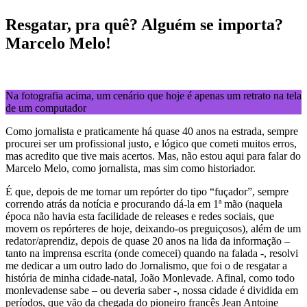
Resgatar, pra quê? Alguém se importa?
Marcelo Melo!
Na fotografia acima, um cenário que hoje é apenas um retrato na tela
de um computador
Como jornalista e praticamente há quase 40 anos na estrada, sempre
procurei ser um profissional justo, e lógico que cometi muitos erros,
mas acredito que tive mais acertos. Mas, não estou aqui para falar do
Marcelo Melo, como jornalista, mas sim como historiador.
É que, depois de me tornar um repórter do tipo “fuçador”, sempre
correndo atrás da notícia e procurando dá-la em 1ª mão (naquela
época não havia esta facilidade de releases e redes sociais, que
movem os repórteres de hoje, deixando-os preguiçosos), além de um
redator/aprendiz, depois de quase 20 anos na lida da informação –
tanto na imprensa escrita (onde comecei) quando na falada -, resolvi
me dedicar a um outro lado do Jornalismo, que foi o de resgatar a
história de minha cidade-natal, João Monlevade. Afinal, como todo
monlevadense sabe – ou deveria saber -, nossa cidade é dividida em
períodos, que vão da chegada do pioneiro francês Jean Antoine