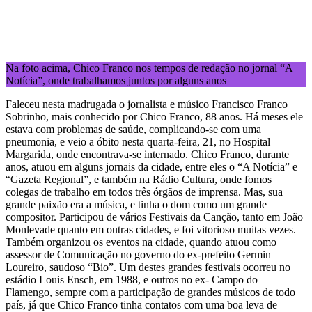
Na foto acima, Chico Franco nos tempos de redação no jornal “A
Notícia”, onde trabalhamos juntos por alguns anos
Faleceu nesta madrugada o jornalista e músico Francisco Franco
Sobrinho, mais conhecido por Chico Franco, 88 anos. Há meses ele
estava com problemas de saúde, complicando-se com uma
pneumonia, e veio a óbito nesta quarta-feira, 21, no Hospital
Margarida, onde encontrava-se internado. Chico Franco, durante
anos, atuou em alguns jornais da cidade, entre eles o “A Notícia” e
“Gazeta Regional”, e também na Rádio Cultura, onde fomos
colegas de trabalho em todos três órgãos de imprensa. Mas, sua
grande paixão era a música, e tinha o dom como um grande
compositor. Participou de vários Festivais da Canção, tanto em João
Monlevade quanto em outras cidades, e foi vitorioso muitas vezes.
Também organizou os eventos na cidade, quando atuou como
assessor de Comunicação no governo do ex-prefeito Germin
Loureiro, saudoso “Bio”. Um destes grandes festivais ocorreu no
estádio Louis Ensch, em 1988, e outros no ex- Campo do
Flamengo, sempre com a participação de grandes músicos de todo
país, já que Chico Franco tinha contatos com uma boa leva de