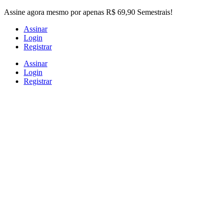
Skip
Assine agora mesmo por apenas R$ 69,90 Semestrais!
to
Assinar
the
Login
content
Registrar
Assinar
Login
Registrar