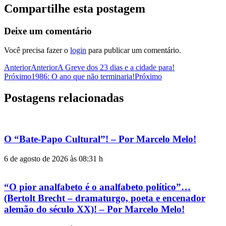
Compartilhe esta postagem
Deixe um comentário
Você precisa fazer o
login
para publicar um comentário.
Anterior
Anterior
A Greve dos 23 dias e a cidade para!
Próximo
1986: O ano que não terminaria!
Próximo
Postagens relacionadas
O “Bate-Papo Cultural”! – Por Marcelo Melo!
6 de agosto de 2026 às 08:31 h
“O pior analfabeto é o analfabeto político”…
(Bertolt Brecht – dramaturgo, poeta e encenador
alemão do século XX)! – Por Marcelo Melo!