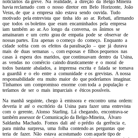
noticiários da greve. Na realidade, a direção da Belgo Mineira
havia reclamado com o nosso diretor em Belo Horizonte, João
Veras, de que a empresa não estava sendo ouvida. Tudo
motivado pela entrevista que tinha ido ao ar. Rebati, afirmando
que todos os boletins que eram encaminhados pela empresa
iam também ao ar. Ao longo da conversa, os ânimos se
amainaram e um certo grau de empatia pode se observar de
nossas partes. Era apenas o começo do começo. Enquanto a
cidade sofria com os efeitos da paralisação – que já durava
mais de duas semanas -, com esposas e filhos pequenos nas
casas à espera dos maridos, que continuavam dentro da Usina,
as vendas no comércio caindo drasticamente e o moral de
todos bastante abalados, a imprensa escrita e falada se tornava
a guardiã e o elo entre a comunidade e os grevistas. A nossa
responsabilidade era muito maior do que poderíamos imaginar.
Tínhamos um compromisso enorme com toda a população e
teríamos de ser o mais imparciais e éticos possíveis.
Na manhã seguinte, chego à emissora e encontro uma ordem:
deveria ir até o escritório da Usina para fazer uma entrevista
com o gerente, Alonso Starling. Lá chegando, encontrava-se
também assessor de Comunicação da Belgo-Mineira, Álvaro
Saldanha Machado. Fomos dali até o prédio da gerência e,
para minha surpresa, uma folha contendo as perguntas que
teria de fazer. Não estava acostumado com aquele tipo de