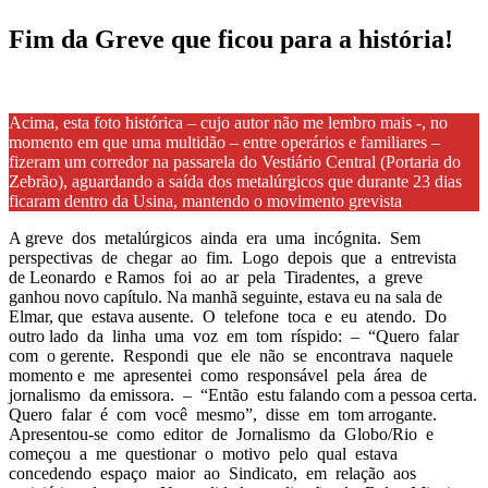
Fim da Greve que ficou para a história!
Acima, esta foto histórica – cujo autor não me lembro mais -, no
momento em que uma multidão – entre operários e familiares –
fizeram um corredor na passarela do Vestiário Central (Portaria do
Zebrão), aguardando a saída dos metalúrgicos que durante 23 dias
ficaram dentro da Usina, mantendo o movimento grevista
A greve dos metalúrgicos ainda era uma incógnita. Sem
perspectivas de chegar ao fim. Logo depois que a entrevista
de Leonardo e Ramos foi ao ar pela Tiradentes, a greve
ganhou novo capítulo. Na manhã seguinte, estava eu na sala de
Elmar, que estava ausente. O telefone toca e eu atendo. Do
outro lado da linha uma voz em tom ríspido: – “Quero falar
com o gerente. Respondi que ele não se encontrava naquele
momento e me apresentei como responsável pela área de
jornalismo da emissora. – “Então estu falando com a pessoa certa.
Quero falar é com você mesmo”, disse em tom arrogante.
Apresentou-se como editor de Jornalismo da Globo/Rio e
começou a me questionar o motivo pelo qual estava
concedendo espaço maior ao Sindicato, em relação aos