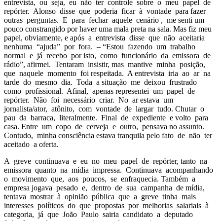
entrevista, ou seja, eu não ter controle sobre o meu papel de
repórter. Alonso disse que poderia ficar à vontade para fazer
outras perguntas. E para fechar aquele cenário , me senti um
pouco constrangido por haver uma mala preta na sala. Mas fiz meu
papel, obviamente, e após a entrevista disse que não aceitaria
nenhuma “ajuda” por fora. – “Estou fazendo um trabalho
normal e já recebo por isto, como funcionário da emissora de
rádio”, afirmei. Tentaram insistir, mas mantive minha posição,
que naquele momento foi respeitada. A entrevista iria ao ar na
tarde do mesmo dia. Toda a situação me deixou frustrado
como profissional. Afinal, apenas representei um papel de
repórter. Não foi necessário criar. No ar estava um
jornalista/ator, atônito, com vontade de largar tudo. Chutar o
pau da barraca, literalmente. Final de expediente e volto para
casa. Entre um copo de cerveja e outro, pensava no assunto.
Contudo, minha consciência estava tranquila pelo fato de não ter
aceitado a oferta.
A greve continuava e eu no meu papel de repórter, tanto na
emissora quanto na mídia impressa. Continuava acompanhando
o movimento que, aos poucos, se enfraquecia. Também a
empresa jogava pesado e, dentro de sua campanha de mídia,
tentava mostrar à opinião pública que a greve tinha mais
interesses políticos do que propostas por melhorias salariais à
categoria, já que João Paulo sairia candidato a deputado