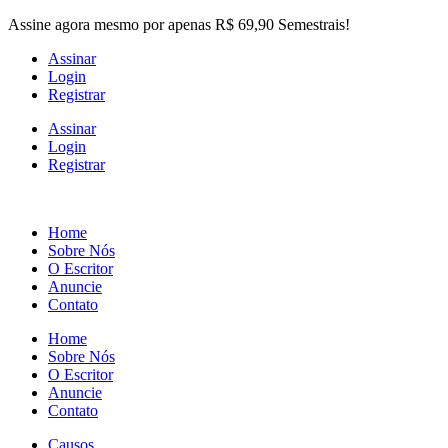
Skip
Assine agora mesmo por apenas R$ 69,90 Semestrais!
to
Assinar
the
Login
content
Registrar
Assinar
Login
Registrar
Home
Sobre Nós
O Escritor
Anuncie
Contato
Home
Sobre Nós
O Escritor
Anuncie
Contato
Causos