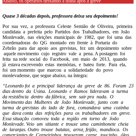
Abaixo, os operários deixando a usina após a greve
Quase 3 décadas depois, professora deixa seu depoimento!
Por sua vez, a professora Celeste Semião de Oliveira, primeira
candidata a prefeita pelo Partidos dos Trabalhadores, em João
Monlevade, nas eleições municipais de 1982, que foi uma das
coordenadoras do QG montado em frente à Portaria do
Zebrão para dar apoio aos grevistas, fez um depoimento sobre
aquele movimento cujo registro vale a pena. A postagem foi
feita na rede social do Facebook, em maio de 2013, quando
já estava escrevendo estas memórias, e bateu forte. Para ela,
foi um momento que marcou a solidariedade do povo
monlevadense, que segue abaixo, na íntegra:
“Leonardo foi a principal liderança da greve de 86. Foram 23
dias dentro da Usina. Leonardo e Ramos lideravam a turma
da resistência dentro da fábrica, sem sair pra nada. O
Movimento das Mulheres de João Monlevade, junto com a
turma de grevistas do lado de fora, comandava uma cozinha
que dava conta das refeições para os trabalhadores em greve.
Essa situação comoveu toda a região em torno de João
Monlevade. Veio um sitiante e trouxe uma caminhonete cheia
de laranjas. Outro trouxe batatas, arroz, feijão, mandioca. Os
comerciantes de Carneirinhos trouxeram carne, toucinho, óleo,