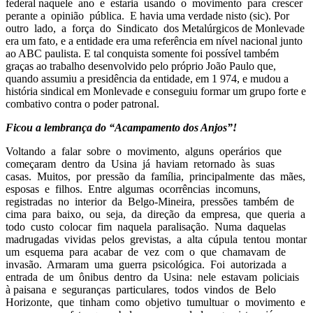
federal naquele ano e estaria usando o movimento para crescer
perante a opinião pública. E havia uma verdade nisto (sic). Por
outro lado, a força do Sindicato dos Metalúrgicos de Monlevade
era um fato, e a entidade era uma referência em nível nacional junto
ao ABC paulista. E tal conquista somente foi possível também
graças ao trabalho desenvolvido pelo próprio João Paulo que,
quando assumiu a presidência da entidade, em 1 974, e mudou a
história sindical em Monlevade e conseguiu formar um grupo forte e
combativo contra o poder patronal.
Ficou a lembrança do “Acampamento dos Anjos”!
Voltando a falar sobre o movimento, alguns operários que
começaram dentro da Usina já haviam retornado às suas
casas. Muitos, por pressão da família, principalmente das mães,
esposas e filhos. Entre algumas ocorrências incomuns,
registradas no interior da Belgo-Mineira, pressões também de
cima para baixo, ou seja, da direção da empresa, que queria a
todo custo colocar fim naquela paralisação. Numa daquelas
madrugadas vividas pelos grevistas, a alta cúpula tentou montar
um esquema para acabar de vez com o que chamavam de
invasão. Armaram uma guerra psicológica. Foi autorizada a
entrada de um ônibus dentro da Usina: nele estavam policiais
à paisana e seguranças particulares, todos vindos de Belo
Horizonte, que tinham como objetivo tumultuar o movimento e