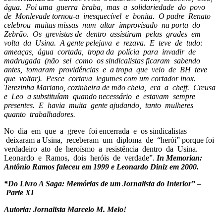
água. Foi uma guerra braba, mas a solidariedade do povo
de Monlevade
tornou-a inesquecível e bonita. O padre Renato
celebrou muitas missas num altar improvisado na porta do
Zebrão. Os grevistas de dentro assistiram pelas grades em
volta da Usina. A gente pelejava e rezava. E teve de tudo:
ameaças, água cortada, tropa da polícia para invadir de
madrugada (não sei como os sindicalistas ficaram sabendo
antes, tomaram providências e a tropa que veio de BH teve
que voltar). Pesce cortava legumes com um cortador inox.
Terezinha Mariano, cozinheira de mão cheia, era a cheff. Creusa
e Leo a substituíam quando necessário e estavam sempre
presentes. E havia muita gente ajudando, tanto mulheres
quanto trabalhadores.
No dia em que a greve foi encerrada e os sindicalistas
deixaram a Usina, receberam um diploma de “herói” porque foi
verdadeiro ato de heroísmo a resistência dentro da Usina.
Leonardo e Ramos, dois heróis de verdade”.
In Memorian:
Antônio Ramos faleceu em 1999 e Leonardo Diniz em 2000.
*Do Livro A Saga: Memórias de um Jornalista do Interior”
–
Parte XI
Autoria: Jornalista Marcelo M. Melo!