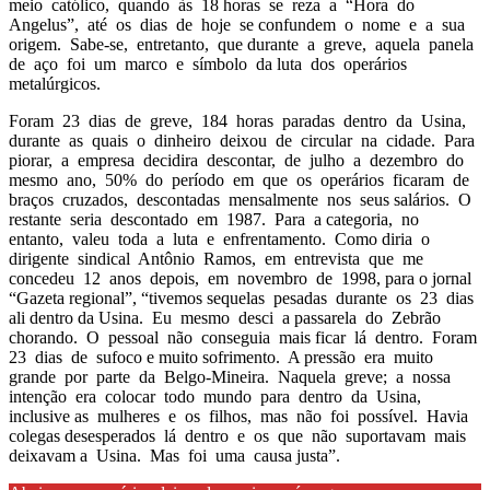
meio católico, quando às 18 horas se reza a “Hora do
Angelus”, até os dias de hoje se confundem o nome e a sua
origem. Sabe-se, entretanto, que durante a greve, aquela panela
de aço foi um marco e símbolo da luta dos operários
metalúrgicos.
Foram 23 dias de greve, 184 horas paradas dentro da Usina,
durante as quais o dinheiro deixou de circular na cidade. Para
piorar, a empresa decidira descontar, de julho a dezembro do
mesmo ano, 50% do período em que os operários ficaram de
braços cruzados, descontadas mensalmente nos seus salários. O
restante seria descontado em 1987. Para a categoria, no
entanto, valeu toda a luta e enfrentamento. Como diria o
dirigente sindical Antônio Ramos, em entrevista que me
concedeu 12 anos depois, em novembro de 1998, para o jornal
“Gazeta regional”, “tivemos sequelas pesadas durante os 23 dias
ali dentro da Usina. Eu mesmo desci a passarela do Zebrão
chorando. O pessoal não conseguia mais ficar lá dentro. Foram
23 dias de sufoco e muito sofrimento. A pressão era muito
grande por parte da Belgo-Mineira. Naquela greve; a nossa
intenção era colocar todo mundo para dentro da Usina,
inclusive as mulheres e os filhos, mas não foi possível. Havia
colegas desesperados lá dentro e os que não suportavam mais
deixavam a Usina. Mas foi uma causa justa”.