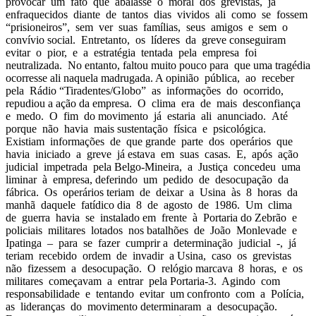
provocar um fato que abalasse o moral dos grevistas, já
enfraquecidos diante de tantos dias vividos ali como se fossem
“prisioneiros”, sem ver suas famílias, seus amigos e sem o
convívio social. Entretanto, os líderes da greve conseguiram
evitar o pior, e a estratégia tentada pela empresa foi
neutralizada. No entanto, faltou muito pouco para que uma tragédia
ocorresse ali naquela madrugada. A opinião pública, ao receber
pela Rádio “Tiradentes/Globo” as informações do ocorrido,
repudiou a ação da empresa. O clima era de mais desconfiança
e medo. O fim do movimento já estaria ali anunciado. Até
porque não havia mais sustentação física e psicológica.
Existiam informações de que grande parte dos operários que
havia iniciado a greve já estava em suas casas. E, após ação
judicial impetrada pela Belgo-Mineira, a Justiça concedeu uma
liminar à empresa, deferindo um pedido de desocupação da
fábrica. Os operários teriam de deixar a Usina às 8 horas da
manhã daquele fatídico dia 8 de agosto de 1986. Um clima
de guerra havia se instalado em frente à Portaria do Zebrão e
policiais militares lotados nos batalhões de João Monlevade e
Ipatinga – para se fazer cumprir a determinação judicial -, já
teriam recebido ordem de invadir a Usina, caso os grevistas
não fizessem a desocupação. O relógio marcava 8 horas, e os
militares começavam a entrar pela Portaria-3. Agindo com
responsabilidade e tentando evitar um confronto com a Polícia,
as lideranças do movimento determinaram a desocupação.