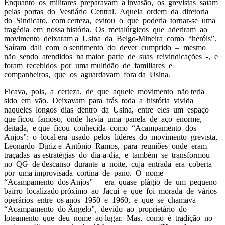
Enquanto os militares preparavam a invasão, os grevistas saíam
pelas portas do Vestiário Central. Aquela ordem da diretoria
do Sindicato, com certeza, evitou o que poderia tornar-se uma
tragédia em nossa história. Os metalúrgicos que aderiram ao
movimento deixaram a Usina da Belgo-Mineira como “heróis”.
Saíram dali com o sentimento do dever cumprido – mesmo
não sendo atendidos na maior parte de suas reivindicações -, e
foram recebidos por uma multidão de familiares e
companheiros, que os aguardavam fora da Usina.
Ficava, pois, a certeza, de que aquele movimento não teria
sido em vão. Deixavam para trás toda a história vivida
naqueles longos dias dentro da Usina, entre eles um espaço
que ficou famoso, onde havia uma panela de aço enorme,
deitada, e que ficou conhecida como “Acampamento dos
Anjos”: o local era usado pelos líderes do movimento grevista,
Leonardo Diniz e Antônio Ramos, para reuniões onde eram
traçadas as estratégias do dia-a-dia, e também se transformou
no QG de descanso durante a noite, cuja entrada era coberta
por uma improvisada cortina de pano. O nome –
“Acampamento dos Anjos” – era quase plágio de um pequeno
bairro localizado próximo ao Jacuí e que foi morada de vários
operários entre os anos 1950 e 1960, e que se chamava
“Acampamento do Ângelo”, devido ao proprietário do
loteamento que deu nome ao lugar. Mas, como é tradição no