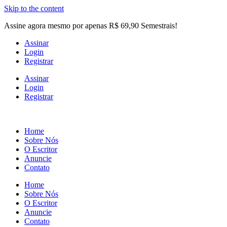
Skip to the content
Assine agora mesmo por apenas R$ 69,90 Semestrais!
Assinar
Login
Registrar
Assinar
Login
Registrar
Home
Sobre Nós
O Escritor
Anuncie
Contato
Home
Sobre Nós
O Escritor
Anuncie
Contato