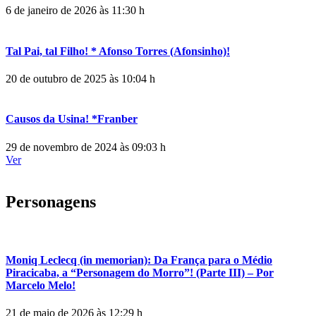
6 de janeiro de 2026 às 11:30 h
Tal Pai, tal Filho! * Afonso Torres (Afonsinho)!
20 de outubro de 2025 às 10:04 h
Causos da Usina! *Franber
29 de novembro de 2024 às 09:03 h
Ver
Personagens
Moniq Leclecq (in memorian): Da França para o Médio
Piracicaba, a “Personagem do Morro”! (Parte III) – Por
Marcelo Melo!
21 de maio de 2026 às 12:29 h