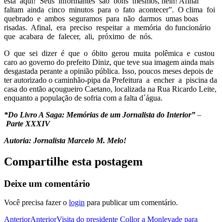
está aqui! Seus informantes são bons mesmos, hein! Afinal
faltam ainda cinco minutos para o fato acontecer”. O clima foi
quebrado e ambos seguramos para não darmos umas boas
risadas. Afinal, era preciso respeitar a memória do funcionário
que acabara de falecer, ali, próximo de nós.
O que sei dizer é que o óbito gerou muita polêmica e custou
caro ao governo do prefeito Diniz, que teve sua imagem ainda mais
desgastada perante a opinião pública. Isso, poucos meses depois de
ter autorizado o caminhão-pipa da Prefeitura a encher a piscina da
casa do então açougueiro Caetano, localizada na Rua Ricardo Leite,
enquanto a população de sofria com a falta d´água.
*Do Livro A Saga: Memórias de um Jornalista do Interior”
–
Parte XXXIV
Autoria: Jornalista Marcelo M. Melo!
Compartilhe esta postagem
Deixe um comentário
Você precisa fazer o
login
para publicar um comentário.
Anterior
Anterior
Visita do presidente Collor a Monlevade para