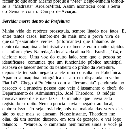
fechar do que abrir. Mesmo porque a “Mãe” Belgo-Mineira tornou-
se a “Madrasta” ArcelorMittal. Assim aconteceu com a Serra
do Seara e com o Campo de Aviação.
Servidor morre dentro da Prefeitura
Minha vida de repórter prosseguia, sempre ligado nos fatos. E,
entre tantos casos, lembro-me de mais um; a prova viva de
que os “passarinhos verdes” (informantes) que tínhamos de
dentro da máquina administrativa realmente eram muito rápidos
nas informações. Na redação localizada ali na Rua Brasília, 104, o
telefone toca. Uma voz do outro lado, sem que a pessoa se
identificasse, comunica que um funcionário público municipal
acabava de falecer dentro do banheiro do prédio da Prefeitura,
depois de ter sido negado a ele uma consulta na Policlínica.
Apanho a máquina fotográfica e saio em disparada no velho
Fiat 147. Chego à Prefeitura com a “ferramenta” pendurada no
pescoço e a primeira pessoa que vejo é justamente o chefe do
Departamento de Administração, José Theodoro. O relógio
marcava meio-dia e não fazia 10 minutos que havia sido
registrado o óbito. Nem a perícia havia chegado ao local,
embora isso não seja novidade, pois na maioria das vezes eles
são os que mais se atrasam. Nesse instante, Theodoro me
olha, dá um sorriso discreto, em tom de gozação, e vai logo
falando: – “Marcelo, o camarada nem morreu ainda e você já