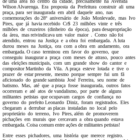
de uma área no centro da cidade, precisamente na Avenida
Wilson Alvarenga. Era proposta da Prefeitura construir ali uma
praça, para ser inaugurada em abril daquele ano, nas
comemorações do 28º aniversário de João Monlevade, mas Ivo
Pires, que já havia recebido Cr$ 23 milhões vinte e três
milhões de cruzeiros (dinheiro da época), para desapropriação
da área, mas reivindicava um valor maior . Como não foi
atendido, entrou na Justiça e a obra foi embargada. A luta
durou meses na Justiça, ora com a obra em andamento, ora
embargada. O caso terminou em favor do governo, que
conseguiu inaugurar a praça com meses de atraso, pouco antes
das eleições municipais, com um grande show do cantor e
compositor Martinho da Vila. A praça esteve lotada e tive o
prazer de estar presente, mesmo porque sempre fui um fã
aficionado do grande sambista José Ferreira, seu nome de
batismo. Mas, até que a praça fosse inaugurada, outros fatos
ocorreram e até atos de vandalismo, por parte de alguns
militantes petistas que ocupavam cargos de confiança no
governo do prefeito Leonardo Diniz, foram registrados. Eles
chegaram a derrubar as placas instaladas no local pelo
proprietário do terreno, Ivo Pires, além de promoverem
pichações em murais que cercavam a obra quando estava
embargada. Coisa comum entre ações de militantes petistas!
Entre esses pichadores, uma história que merece registro.