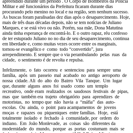
apreendido durante um período . O Corpo de Bombeiros da Polícia
Militar e até funcionários da Prefeitura ficaram durante dias
procurando pelo menino no local e na região, sem nenhum sucesso.
As buscas foram paralisadas dez dias após o desaparecimento. Hoje,
mais de três duas décadas depois, não se tem notícias de Juliano
Marques, e se está vivo ou não. Porém, sua mãe, Dona Matutina
ainda tinha esperança de encontrá-lo. E o outro rapaz, réu confesso
de ter estuprado Juliano no no dia de seu desaparecimento, continua
em liberdade e, como muitas vezes ocorre entre os marginais,
tornou-se evangélico e como todo “convertido”, jura
arrependimento. E sempre que o via perambulando pelas ruas da
cidade, o sentimento é de revolta e repulsa.
Infelizmente, o fato ocorreu e sentenciou para sempre uma
família, após um passeio mal acabado no antigo aeroporto de
nossa cidade. Ali do alto do Bairro Vila Tanque. Um lugar
que, durante alguns anos foi usado como um templo
recreativo, onde eram realizados os saudosos festivais de pipas,
mas que também era trajeto obrigatório para aprendizes de
motoristas, no tempo que não havia a “máfia” das auto-
escolas. Ou ainda, o point para acampamentos de jovens
moças e rapazes ou piqueniques entre famílias. Hoje, está
totalmente isolado e fechado à comunidade, por ordem do
indiano. Em João Monlevade, as coisas são diferentes da
modernidade do mundo, porque as portas costumam mais se