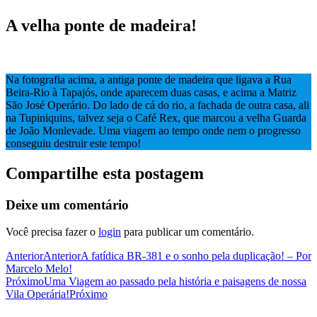
A velha ponte de madeira!
Na fotografia acima, a antiga ponte de madeira que ligava a Rua
Beira-Rio à Tapajós, onde aparecem duas casas, e acima a Matriz
São José Operário. Do lado de cá do rio, a fachada de outra casa, ali
na Tupiniquins, talvez seja o Café Rex, que marcou a velha Guarda
de João Monlevade. Uma viagem ao tempo onde nem o progresso
conseguiu destruir este tempo!
Compartilhe esta postagem
Deixe um comentário
Você precisa fazer o
login
para publicar um comentário.
Anterior
Anterior
A fatídica BR-381 e o sonho pela duplicação! – Por
Marcelo Melo!
Próximo
Uma Viagem ao passado pela história e paisagens de nossa
Vila Operária!
Próximo