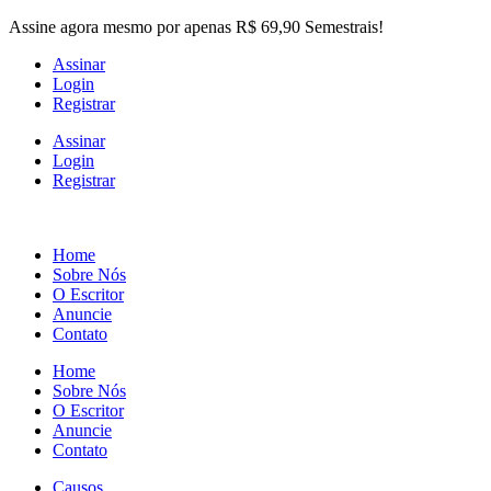
Skip
Assine agora mesmo por apenas R$ 69,90 Semestrais!
to
Assinar
the
Login
content
Registrar
Assinar
Login
Registrar
Home
Sobre Nós
O Escritor
Anuncie
Contato
Home
Sobre Nós
O Escritor
Anuncie
Contato
Causos