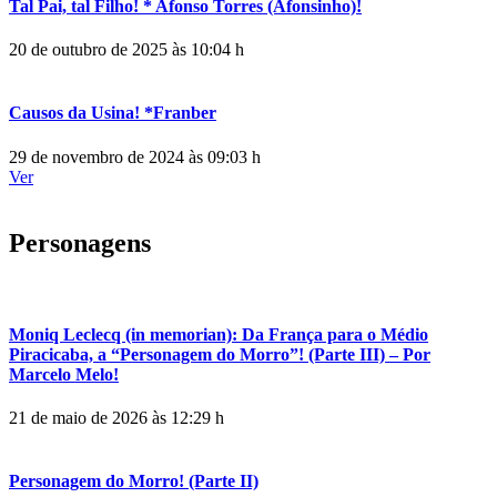
Tal Pai, tal Filho! * Afonso Torres (Afonsinho)!
20 de outubro de 2025 às 10:04 h
Causos da Usina! *Franber
29 de novembro de 2024 às 09:03 h
Ver
Personagens
Moniq Leclecq (in memorian): Da França para o Médio
Piracicaba, a “Personagem do Morro”! (Parte III) – Por
Marcelo Melo!
21 de maio de 2026 às 12:29 h
Personagem do Morro! (Parte II)