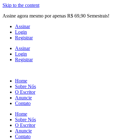
Skip to the content
Assine agora mesmo por apenas R$ 69,90 Semestrais!
Assinar
Login
Registrar
Assinar
Login
Registrar
Home
Sobre Nós
O Escritor
Anuncie
Contato
Home
Sobre Nós
O Escritor
Anuncie
Contato