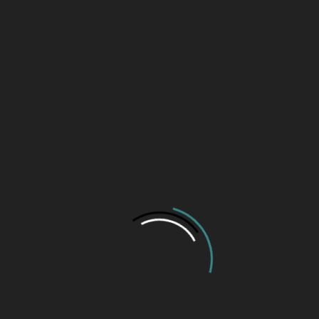
estigação.
17 de setembro de 2025 às 1
fiançável,
Luiz Simões: A Hi
que tanto fez por 
para esta nova
Melo!
5 de abril de 2022 às 11:09 
 estuprar, portar
o menor”. Um
eso, mesmo que
r (TRÊS) anos!!!
ileira,
Colunas
bandidos menores
entem ao sair à
os que se
Coluna da Cora: A 
Sr. Nastrini!
rbana no Brasil.
7 de abril de 2026 às 10:42 
es de idade. Vou
Minha Crônica para
uma criança de 4
23 de abril de 2025 às 18:21
 por dois
A Fé dos Pioneiros
tiveiro, como a
17 de outubro de 2024 às 11