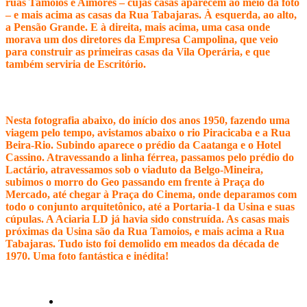
ruas Tamoios e Aimorés – cujas casas aparecem ao meio da foto
– e mais acima as casas da Rua Tabajaras.
À esquerda, ao alto,
a Pensão Grande. E à direita, mais acima, uma casa onde
morava um dos diretores da Empresa Campolina, que veio
para construir as primeiras casas da Vila Operária, e que
também serviria de Escritório.
Nesta fotografia abaixo, do início dos anos 1950, fazendo uma
viagem pelo tempo, avistamos abaixo o rio Piracicaba e a Rua
Beira-Rio. Subindo aparece o prédio da Caatanga e o Hotel
Cassino. Atravessando a linha férrea, passamos pelo prédio do
Lactário, atravessamos sob o viaduto da Belgo-Mineira,
subimos o morro do Geo passando em frente à Praça do
Mercado, até chegar à Praça do Cinema, onde deparamos com
todo o conjunto arquitetônico, até a Portaria-1 da Usina e suas
cúpulas. A Aciaria LD já havia sido construída. As casas mais
próximas da Usina são da Rua Tamoios, e mais acima a Rua
Tabajaras. Tudo isto foi demolido em meados da década de
1970. Uma foto fantástica e inédita!