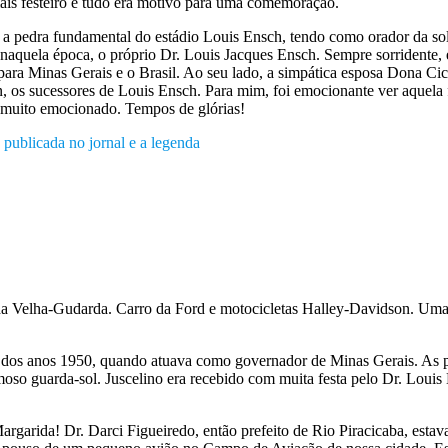
ais festeiro e tudo era motivo para uma comemoração.
a pedra fundamental do estádio Louis Ensch, tendo como orador da sole
naquela época, o próprio Dr. Louis Jacques Ensch. Sempre sorridente, e
a Minas Gerais e o Brasil. Ao seu lado, a simpática esposa Dona Cici
 os sucessores de Louis Ensch. Para mim, foi emocionante ver aquela fit
, muito emocionado. Tempos de glórias!
 publicada no jornal e a legenda
 da Velha-Gudarda. Carro da Ford e motocicletas Halley-Davidson. Uma 
 dos anos 1950, quando atuava como governador de Minas Gerais. As 
moso guarda-sol. Juscelino era recebido com muita festa pelo Dr. Louis
garida! Dr. Darci Figueiredo, então prefeito de Rio Piracicaba, esta