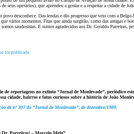
tir ao pouso de um pequeno avião no Campo de Aviação de nossa cidad
de seus operários), que aprendeu a gostar e a respeitar a cidade de Jo
o povo desconhece. Das lendas e dio progresso que veio com a Belgo-Mi
que vários momentos. Fitas que ainda surgirão, como das antigas e boni
 somos saudosistas. E somos agradecidos aos Dr. Geraldo Parreiras, pel
ue foi publicada
ie de reportagens no extinto “Jornal de Monlevade”, periódico est
sa cidade, bairros e fatos curiosos sobre a história de João Monle
dição de nº 307 do “Jornal de Monlevade”, de dezembro/1989.
 Dr. Parreiras! – Marcelo Melo”