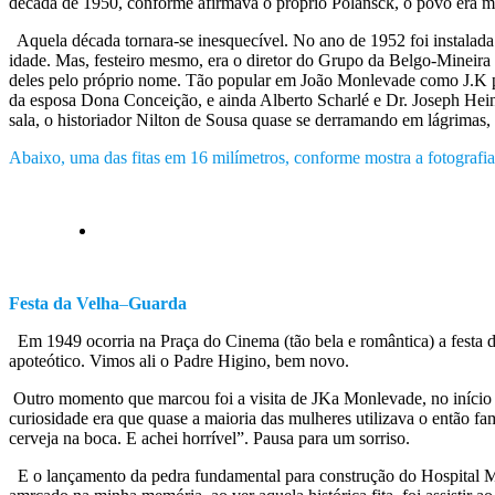
década de 1950, conforme afirmava o próprio Polansck, o povo era m
Aquela década tornara-se inesquecível. No ano de 1952 foi instalada 
idade. Mas, festeiro mesmo, era o diretor do Grupo da Belgo-Mineira 
deles pelo próprio nome. Tão popular em João Monlevade como J.K par
da esposa Dona Conceição, e ainda Alberto Scharlé e Dr. Joseph Hein,
sala, o historiador Nilton de Sousa quase se derramando em lágrimas
Abaixo, uma das fitas em 16 milímetros, conforme mostra a fotografia
Festa da Velha
–
Guarda
Em 1949 ocorria na Praça do Cinema (tão bela e romântica) a festa
apoteótico. Vimos ali o Padre Higino, bem novo.
Outro momento que marcou foi a visita de JKa Monlevade, no início
curiosidade era que quase a maioria das mulheres utilizava o então fa
cerveja na boca. E achei horrível”. Pausa para um sorriso.
E o lançamento da pedra fundamental para construção do Hospital Mar