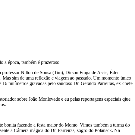
do a época, também é prazeroso.
professor Nilton de Sousa (Tim), Dirson Fraga de Assis, Éder
nsa. Mas sim de uma reflexão e viagem ao passado. Um momento único
e 16 milímetros gravadas pelo saudoso Dr. Geraldo Parreiras, ex-chefe
storiador sobre João Monlevade e eu pelas reportagens especiais qiue
dos.
 gente bonita fazendo a festa maior do Momo. Vimos também a turma do
esente a Câmera mágica do Dr. Parreiras, sogro do Polansck. Na