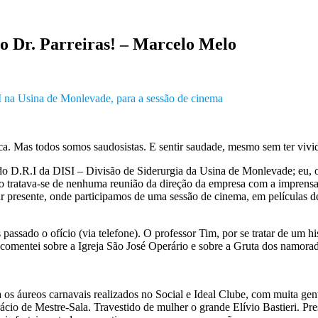
lo Dr. Parreiras! – Marcelo Melo
I na Usina de Monlevade, para a sessão de cinema
. Mas todos somos saudosistas. E sentir saudade, mesmo sem ter vivi
o D.R.I da DISI – Divisão de Siderurgia da Usina de Monlevade; eu, o 
Não tratava-se de nenhuma reunião da direção da empresa com a impre
r presente, onde participamos de uma sessão de cinema, em películas d
ssado o ofício (via telefone). O professor Tim, por se tratar de um hi
comentei sobre a Igreja São José Operário e sobre a Gruta dos namora
ava os áureos carnavais realizados no Social e Ideal Clube, com muita
cio de Mestre-Sala. Travestido de mulher o grande Elívio Bastieri. Pr