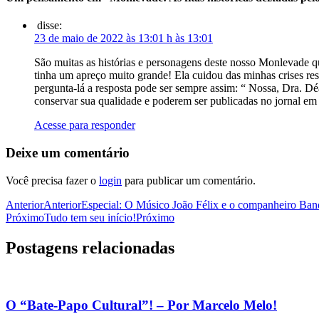
disse:
23 de maio de 2022 às 13:01 h às 13:01
São muitas as histórias e personagens deste nosso Monlevade 
tinha um apreço muito grande! Ela cuidou das minhas crises res
pergunta-lá a resposta pode ser sempre assim: “ Nossa, Dra. Dé
conservar sua qualidade e poderem ser publicadas no jornal em 
Acesse para responder
Deixe um comentário
Você precisa fazer o
login
para publicar um comentário.
Anterior
Anterior
Especial: O Músico João Félix e o companheiro Ba
Próximo
Tudo tem seu início!
Próximo
Postagens relacionadas
O “Bate-Papo Cultural”! – Por Marcelo Melo!