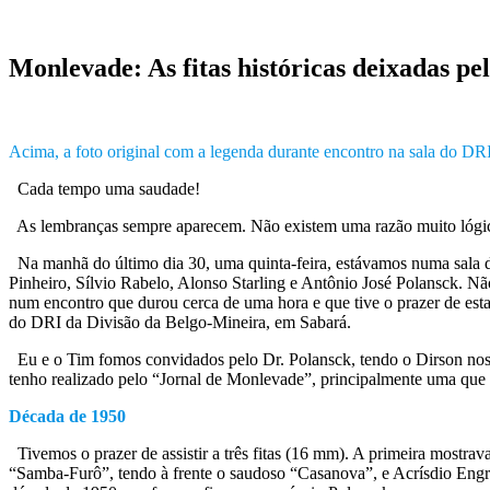
Monlevade: As fitas históricas deixadas pe
Acima, a foto original com a legenda durante encontro na sala do DR
Cada tempo uma saudade!
As lembranças sempre aparecem. Não existem uma razão muito lógica
Na manhã do último dia 30, uma quinta-feira, estávamos numa sala d
Pinheiro, Sílvio Rabelo, Alonso Starling e Antônio José Polansck. 
num encontro que durou cerca de uma hora e que tive o prazer de esta
do DRI da Divisão da Belgo-Mineira, em Sabará.
Eu e o Tim fomos convidados pelo Dr. Polansck, tendo o Dirson nos pa
tenho realizado pelo “Jornal de Monlevade”, principalmente uma que 
Década de 1950
Tivemos o prazer de assistir a três fitas (16 mm). A primeira mostr
“Samba-Furô”, tendo à frente o saudoso “Casanova”, e Acrísdio Engrá