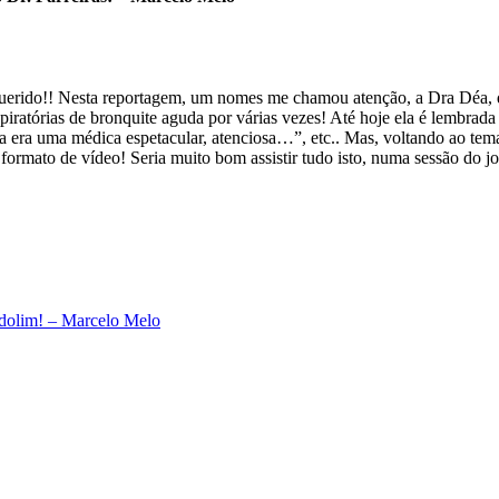
querido!! Nesta reportagem, um nomes me chamou atenção, a Dra Déa, qu
piratórias de bronquite aguda por várias vezes! Até hoje ela é lembrad
a era uma médica espetacular, atenciosa…”, etc.. Mas, voltando ao tema
formato de vídeo! Seria muito bom assistir tudo isto, numa sessão do j
ndolim! – Marcelo Melo