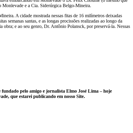
e. Estava embarcando em Monlevade o Dr. Félix Choumé (o mesmo que
ão Monlevade e a Cia. Siderúrgica Belgo-Mineira.
neira. A cidade mostrada nessas fitas de 16 milímetros deixadas
tas semanas santas, e as longas procissões realizadas ao longo da
a obra; e ao seu genro, Dr. Antônio Polansck, por preservá-la. Nessas
e fundado pelo amigo e jornalista Elmo José Lima – hoje
vade, que estarei publicando em nosso Site.