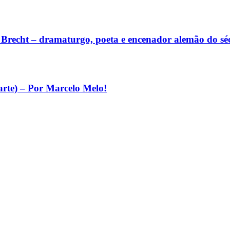
lt Brecht – dramaturgo, poeta e encenador alemão do s
arte) – Por Marcelo Melo!