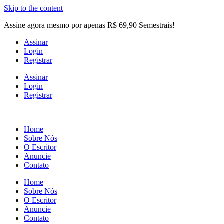
Skip to the content
Assine agora mesmo por apenas R$ 69,90 Semestrais!
Assinar
Login
Registrar
Assinar
Login
Registrar
Home
Sobre Nós
O Escritor
Anuncie
Contato
Home
Sobre Nós
O Escritor
Anuncie
Contato