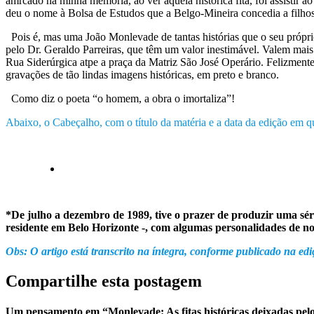
amrcado na minha memória, ao ver aquela histórica fita, foi assis
deu o nome à Bolsa de Estudos que a Belgo-Mineira concedia a filhos 
Pois é, mas uma João Monlevade de tantas histórias que o seu própri
pelo Dr. Geraldo Parreiras, que têm um valor inestimável. Valem mais 
Rua Siderúrgica atpe a praça da Matriz São José Operário. Felizmente
gravações de tão lindas imagens históricas, em preto e branco.
Como diz o poeta “o homem, a obra o imortaliza”!
Abaixo, o Cabeçalho, com o título da matéria e a data da edição em q
*De julho a dezembro de 1989, tive o prazer de produzir uma sér
residente em Belo Horizonte -, com algumas personalidades de nos
Obs: O artigo está transcrito na íntegra, conforme publicado na e
Compartilhe esta postagem
Um pensamento em “Monlevade: As fitas históricas deixadas pelo