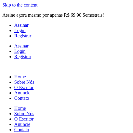
Skip to the content
Assine agora mesmo por apenas R$ 69,90 Semestrais!
Assinar
Login
Registrar
Assinar
Login
Registrar
Home
Sobre Nós
O Escritor
Anuncie
Contato
Home
Sobre Nós
O Escritor
Anuncie
Contato