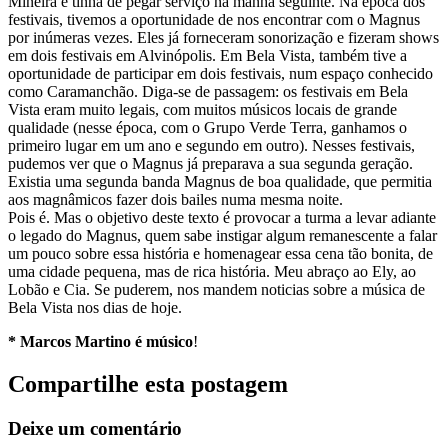
Mineira e tinha de pegar serviço na manhã seguinte. Na época dos
festivais, tivemos a oportunidade de nos encontrar com o Magnus
por inúmeras vezes. Eles já forneceram sonorização e fizeram shows
em dois festivais em Alvinópolis. Em Bela Vista, também tive a
oportunidade de participar em dois festivais, num espaço conhecido
como Caramanchão. Diga-se de passagem: os festivais em Bela
Vista eram muito legais, com muitos músicos locais de grande
qualidade (nesse época, com o Grupo Verde Terra, ganhamos o
primeiro lugar em um ano e segundo em outro). Nesses festivais,
pudemos ver que o Magnus já preparava a sua segunda geração.
Existia uma segunda banda Magnus de boa qualidade, que permitia
aos magnâmicos fazer dois bailes numa mesma noite.
Pois é. Mas o objetivo deste texto é provocar a turma a levar adiante
o legado do Magnus, quem sabe instigar algum remanescente a falar
um pouco sobre essa história e homenagear essa cena tão bonita, de
uma cidade pequena, mas de rica história. Meu abraço ao Ely, ao
Lobão e Cia. Se puderem, nos mandem noticias sobre a música de
Bela Vista nos dias de hoje.
* Marcos Martino é músico
!
Compartilhe esta postagem
Deixe um comentário