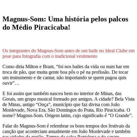
Magnus-Som: Uma história pelos palcos
do Médio Piracicaba!
Os integrantes do Magnus-Som antes de um baile no Ideal Clube em
pose para fotografia com o tradicional vestimento
Como diria Milton e Brant, “foi nos bailes da vida ou num bar em
troca de pão, que muita gente boa pôs o pé na profissão. De tocar
um instrumento e de cantar, não importando se quem pagou quis
ouvir”…
E foi assim que também nasceu bem no interior de Minas, das
Gerais, um grupo musical formado por amigos. A cidade? Bela Vista
de Minas, antigo “Onça”, município que faz divisa com João
Monlevade, Nova Era, São Domingos do Prata, Rio Piracicaba. O
nome? Magnus-Som. Origem latim, cujo significado é “O Grande”.
Falar do Magnus-Som é relembrar os bons tempos dos festivais da
canção que aconteciam anualmente em João Monlevade e também
nas cidades da região. Tempo da calça Pantalona e do sapato