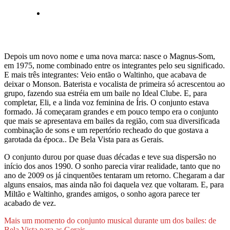
Depois um novo nome e uma nova marca: nasce o Magnus-Som,
em 1975, nome combinado entre os integrantes pelo seu significado.
E mais três integrantes: Veio então o Waltinho, que acabava de
deixar o Monson. Baterista e vocalista de primeira só acrescentou ao
grupo, fazendo sua estréia em um baile no Ideal Clube. E, para
completar, Eli, e a linda voz feminina de Íris. O conjunto estava
formado. Já começaram grandes e em pouco tempo era o conjunto
que mais se apresentava em bailes da região, com sua diversificada
combinação de sons e um repertório recheado do que gostava a
garotada da época.. De Bela Vista para as Gerais.
O conjunto durou por quase duas décadas e teve sua dispersão no
início dos anos 1990. O sonho parecia virar realidade, tanto que no
ano de 2009 os já cinquentões tentaram um retorno. Chegaram a dar
alguns ensaios, mas ainda não foi daquela vez que voltaram. E, para
Miltão e Waltinho, grandes amigos, o sonho agora parece ter
acabado de vez.
Mais um momento do conjunto musical durante um dos bailes: de
Bela Vista para as Gerais