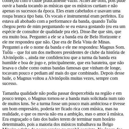
começou com o clube praticamente vazio. Achei até bom, pois pude
ouvir a banda tocando as músicas que os músicos curtiam e não
apenas os sucessos da época. Eles eram cabeludos e usavam uma
roupa branca tipo bata. Os vocais e instrumental eram perfeitos. Eu
estava ali abobado com a performance da banda, quando Tuôla
chegou perto de mim perguntando se eu estava gostando (eu era um
espécie de consultor de qualidade pra ele). Disse-lhe que sim, que
era muito boa. Perguntei a ele se a banda era de Belo Horizonte e
ele me respondeu que não. Que era de Bela Vista de Minas.
Perguntei a ele o nome da banda e ele me respondeu: Magnus Som.
Tuôla – que foi um dos melhores presidentes de clube da história de
Alvinópolis -, ainda me confidenciou que a turma da banda era
humilde e boa de jogo e, principalmente, que era barateira, que não
lesava o clube como outras bandas famosas que vinham de longe,
tocavam pouco e pediam até mais do que combinado. Depois desse
baile, o Magnus voltou a Alvinópolis muitas vezes, sempre com
sucesso.
Tamanha qualidade não podia passar despercebida na região e em
pouco tempo, o Magnus tornou-se a banda mais solicitada num raio
de muitos kms. Se a turma fosse um pouco mais ambiciosa e tivesse
um bom empresário, poderia ter ficado rica com música, mas na
realidade, o que os movia não era a ambição, mas o amor à música.
Era engraçado o fato dos bailes terem de terminar num horário
determinado, pois a maioria dos músicos trabalhava na Belgo