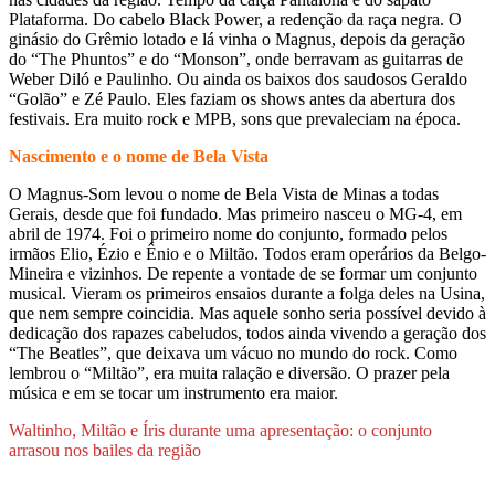
Plataforma. Do cabelo Black Power, a redenção da raça negra. O
ginásio do Grêmio lotado e lá vinha o Magnus, depois da geração
do “The Phuntos” e do “Monson”, onde berravam as guitarras de
Weber Diló e Paulinho. Ou ainda os baixos dos saudosos Geraldo
“Golão” e Zé Paulo. Eles faziam os shows antes da abertura dos
festivais. Era muito rock e MPB, sons que prevaleciam na época.
Nascimento e o nome de Bela Vista
O Magnus-Som levou o nome de Bela Vista de Minas a todas
Gerais, desde que foi fundado. Mas primeiro nasceu o MG-4, em
abril de 1974. Foi o primeiro nome do conjunto, formado pelos
irmãos Elio, Ézio e Ênio e o Miltão. Todos eram operários da Belgo-
Mineira e vizinhos. De repente a vontade de se formar um conjunto
musical. Vieram os primeiros ensaios durante a folga deles na Usina,
que nem sempre coincidia. Mas aquele sonho seria possível devido à
dedicação dos rapazes cabeludos, todos ainda vivendo a geração dos
“The Beatles”, que deixava um vácuo no mundo do rock. Como
lembrou o “Miltão”, era muita ralação e diversão. O prazer pela
música e em se tocar um instrumento era maior.
Waltinho, Miltão e Íris durante uma apresentação: o conjunto
arrasou nos bailes da região