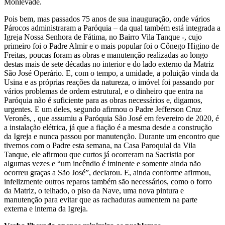
Monlevade.
Pois bem, mas passados 75 anos de sua inauguração, onde vários
Párocos administraram a Paróquia – da qual também está integrada a
Igreja Nossa Senhora de Fátima, no Bairro Vila Tanque -, cujo
primeiro foi o Padre Almir e o mais popular foi o Cônego Higino de
Freitas, poucas foram as obras e manutenção realizadas ao longo
destas mais de sete décadas no interior e do lado externo da Matriz
São José Operário. E, com o tempo, a umidade, a poluição vinda da
Usina e as próprias reações da natureza, o imóvel foi passando por
vários problemas de ordem estrutural, e o dinheiro que entra na
Paróquia não é suficiente para as obras necessários e, digamos,
urgentes. E um deles, segundo afirmou o Padre Jefferson Cruz
Veronês, , que assumiu a Paróquia São José em fevereiro de 2020, é
a instalação elétrica, já que a fiação é a mesma desde a construção
da Igreja e nunca passou por manutenção. Durante um encontro que
tivemos com o Padre esta semana, na Casa Paroquial da Vila
Tanque, ele afirmou que curtos já ocorreram na Sacristia por
algumas vezes e “um incêndio é iminente e somente ainda não
ocorreu graças a São José”, declarou. E, ainda conforme afirmou,
infelizmente outros reparos também são necessários, como o forro
da Matriz, o telhado, o piso da Nave, uma nova pintura e
manutenção para evitar que as rachaduras aumentem na parte
externa e interna da Igreja.