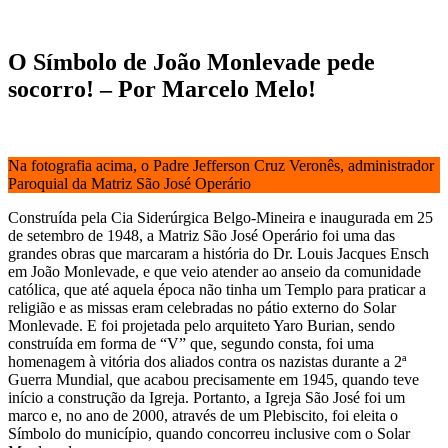
O Símbolo de João Monlevade pede
socorro! – Por Marcelo Melo!
Na fotografia acima, o Padre Jefferson Cruz Veronês, administrador
Paroquial da Matriz São José Operário
Construída pela Cia Siderúrgica Belgo-Mineira e inaugurada em 25
de setembro de 1948, a Matriz São José Operário foi uma das
grandes obras que marcaram a história do Dr. Louis Jacques Ensch
em João Monlevade, e que veio atender ao anseio da comunidade
católica, que até aquela época não tinha um Templo para praticar a
religião e as missas eram celebradas no pátio externo do Solar
Monlevade. E foi projetada pelo arquiteto Yaro Burian, sendo
construída em forma de “V” que, segundo consta, foi uma
homenagem à vitória dos aliados contra os nazistas durante a 2ª
Guerra Mundial, que acabou precisamente em 1945, quando teve
início a construção da Igreja. Portanto, a Igreja São José foi um
marco e, no ano de 2000, através de um Plebiscito, foi eleita o
Símbolo do município, quando concorreu inclusive com o Solar