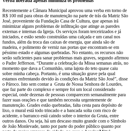
Verba liberada apenas minimiza os problemas
Recentemente a Câmara Municipal aprovou uma verba em torno de
R$ 100 mil para obras de manutenção na parte de trás da Matriz São
José, proveniente da Fundação Casa de Cultura, que apenas irá
minimizar alguns problemas de infiltração que atinge as paredes
externas e internas da Igreja. Os serviços foram terceirizados e já
iniciados, e estão sendo construídas uma calçada e um canal nos
fundos, além da troca das caixas de energia, que ainda são de
madeira, e polimento de verniz nas portas que encontram-se em
péssimo estado e algumas quebradas. No entanto, os recursos não
serão suficientes para sanar problemas mais graves, segundo afirmou
o Padre Jefferson. “Durante a celebração da Missa semanas atrás, no
momento que dava a Comunhão, uma lajota do teto quase caiu
sobre minha cabeça. Portanto, é uma situação grave pela qual
estamos enfrentando devido às condições da Matriz São José”, disse
o Pároco. Isto sem contar a Gruta de Nossa Senhora de Lourdes,
que faz parte do complexo e sempre foi um local considerado
especial, onde dezenas de pessoas comparecem semanalmente para
fazer suas orações e que também necessita urgentemente de
manutenção. Grades estão quebradas, falta cesta para depósito de
lixo, o mural está todo trincado e a bancada solta com risco de
acidente, o barranco está caindo sobre o interior da Gruta, entre
outros danos. Ou seja, há um descaso muito grande com o Símbolo
de João Monlevade, tanto por parte do poder público quanto por