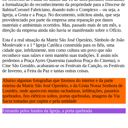
a formalização do reconhecimento da propriedade para a Diocese de
Itabira/Coronel Fabriciano, doando todo o Complexo – ou seja, a
Igreja, a Gruta e a Praça. No documento, solicitou ainda, que seja
providenciado por parte da empresa uma reparação por danos
materiais e ambientais ocorridos. Mas, passado mais de um mês, a
direção da empresa ainda não havia se manifestado sobre o Ofício.
Esta é a real situação da Matriz São José Operário, Símbolo de João
Monlevade e a 1 ª Igreja Católica construída para os fiéis, uma
cidade que, infelizmente, tem como cultura um povo que não
reconhece suas raízes e nem mantém suas tradições. E assim nós
perdemos a Praça Ayres Quaresma (saudosa Praça do Cinema), o
Cine São Geraldo, acabaram-se os Festivais da Canção, os Festivais
de Inverno, a Feira da Paz e tantas outras coisas.
Abaixo algumas fotografias que fizemos do interior e da parte
externa da Matriz São José Operário, e da Gruta Nossa Senhora de
Lourdes, onde aparecem muitas rachaduras, infiltrações, passeios
quebrados, fios elétricos soltos, portas quebradas, imagens da Via
Sacra tomadas por cupins e pela umidade
Entrando pelos fundos da Igreja, a porta quebrada