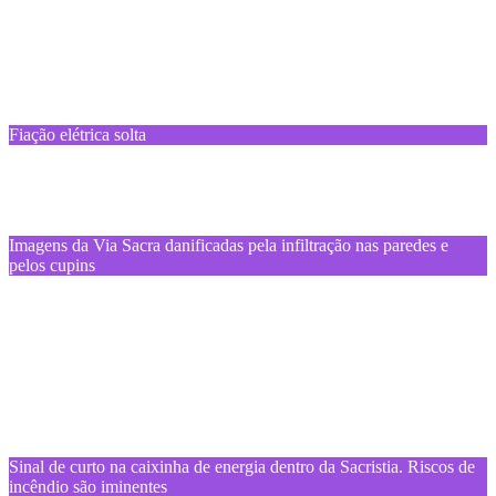
Fiação elétrica solta
Imagens da Via Sacra danificadas pela infiltração nas paredes e
pelos cupins
Sinal de curto na caixinha de energia dentro da Sacristia. Riscos de
incêndio são iminentes