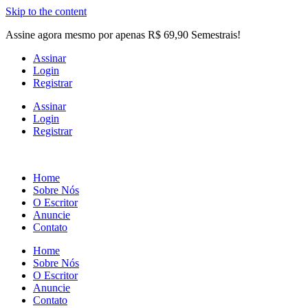
Skip to the content
Assine agora mesmo por apenas R$ 69,90 Semestrais!
Assinar
Login
Registrar
Assinar
Login
Registrar
Home
Sobre Nós
O Escritor
Anuncie
Contato
Home
Sobre Nós
O Escritor
Anuncie
Contato