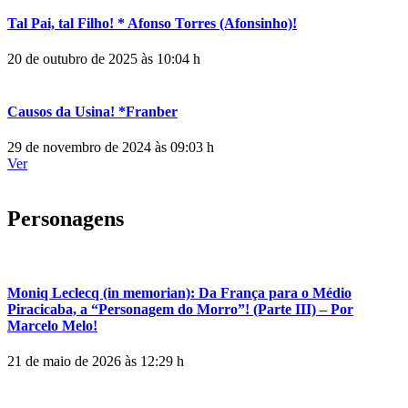
Tal Pai, tal Filho! * Afonso Torres (Afonsinho)!
20 de outubro de 2025 às 10:04 h
Causos da Usina! *Franber
29 de novembro de 2024 às 09:03 h
Ver
Personagens
Moniq Leclecq (in memorian): Da França para o Médio
Piracicaba, a “Personagem do Morro”! (Parte III) – Por
Marcelo Melo!
21 de maio de 2026 às 12:29 h