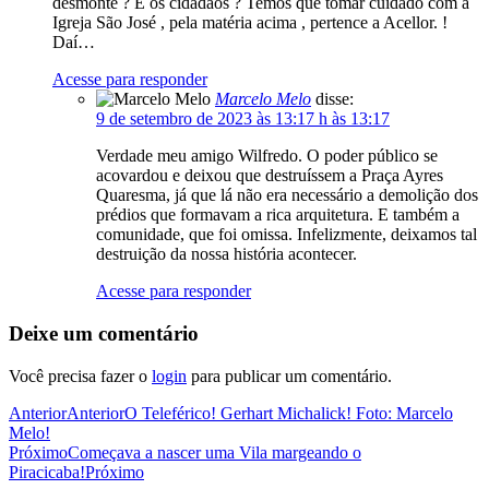
desmonte ? E os cidadãos ? Temos que tomar cuidado com a
Igreja São José , pela matéria acima , pertence a Acellor. !
Daí…
Acesse para responder
Marcelo Melo
disse:
9 de setembro de 2023 às 13:17 h às 13:17
Verdade meu amigo Wilfredo. O poder público se
acovardou e deixou que destruíssem a Praça Ayres
Quaresma, já que lá não era necessário a demolição dos
prédios que formavam a rica arquitetura. E também a
comunidade, que foi omissa. Infelizmente, deixamos tal
destruição da nossa história acontecer.
Acesse para responder
Deixe um comentário
Você precisa fazer o
login
para publicar um comentário.
Anterior
Anterior
O Teleférico! Gerhart Michalick! Foto: Marcelo
Melo!
Próximo
Começava a nascer uma Vila margeando o
Piracicaba!
Próximo