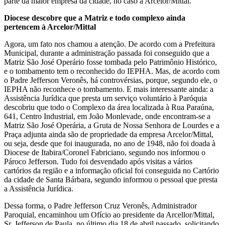
parte da maior empresa da cidade, no caso a Arcelor/Mittal.
Diocese descobre que a Matriz e todo complexo ainda
pertencem à Arcelor/Mittal
Agora, um fato nos chamou a atenção. De acordo com a Prefeitura
Municipal, durante a administração passada foi conseguido que a
Matriz São José Operário fosse tombada pelo Patrimônio Histórico,
e o tombamento tem o reconhecido do IEPHA. Mas, de acordo com
o Padre Jefferson Veronês, há controvérsias, porque, segundo ele, o
IEPHA não reconhece o tombamento. E mais interessante ainda: a
Assistência Jurídica que presta um serviço voluntário à Paróquia
descobriu que todo o Complexo da área localizada à Rua Paraúna,
641, Centro Industrial, em João Monlevade, onde encontram-se a
Matriz São José Operária, a Gruta de Nossa Senhora de Lourdes e a
Praça adjunta ainda são de propriedade da empresa Arcelor/Mittal,
ou seja, desde que foi inaugurada, no ano de 1948, não foi doada à
Diocese de Itabira/Coronel Fabriciano, segundo nos informou o
Pároco Jefferson. Tudo foi desvendado após visitas a vários
cartórios da região e a informação oficial foi conseguida no Cartório
da cidade de Santa Bárbara, segundo informou o pessoal que presta
a Assistência Jurídica.
Dessa forma, o Padre Jefferson Cruz Veronês, Administrador
Paroquial, encaminhou um Ofício ao presidente da Arcellor/Mittal,
Sr. Jefferson de Paula, no último dia 18 de abril passado, solicitando