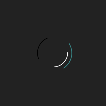
26 de maio de 2026 às 10:52 h
A famosa “Banda de “Zé Teco”!
17 de março de 2026 às 10:22 h
Ver
Esportes
Momento do Futebol (II Parte)!
11 de julho de 2026 às 11:06 h
Momento do Futebol (I Parte)!
30 de junho de 2026 às 11:18 h