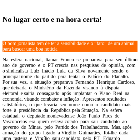
No lugar certo e na hora certa!
O bom jornalista tem de ter a sensibilidade e o “faro” de um animal
para buscar uma boa notícia
Na esfera nacional, Itamar Franco se preparava para seu último
ano de governo e o PT crescia nas pesquisas de opinião, com
o sindicalista Luiz Inácio Lula da Silva novamente sendo o
principal nome do partido para tentar o Palácio do Planalto.
Por sua vez, a situação preparava Fernando Henrique Cardoso,
que deixaria o Ministério da Fazenda visando à disputa
eleitoral e sairia consagrado após implantar o Plano Real na
economia, visando combater a inflação . Apresentou resultados
satisfatórios, o que levaria seu nome como o candidato mais
forte à presidência da República pela Situação. Na esfera
estadual, o deputado monlevadense João Paulo Pires de
Vasconcelos era quem estava cotado para sair candidato ao
governo de Minas, pelo Partido dos Trabalhadores. Mas, após
armação do grupo ligado a Virgílio Guimarães, foi-lhe dada
uma rasteira e Virgílio saiu candidato pelo PT. Eduardo