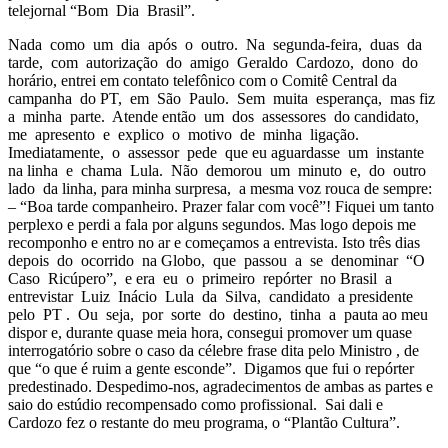
telejornal “Bom Dia Brasil”.
Nada como um dia após o outro. Na segunda-feira, duas da
tarde, com autorização do amigo Geraldo Cardozo, dono do
horário, entrei em contato telefônico com o Comitê Central da
campanha do PT, em São Paulo. Sem muita esperança, mas fiz
a minha parte. Atende então um dos assessores do candidato,
me apresento e explico o motivo de minha ligação.
Imediatamente, o assessor pede que eu aguardasse um instante
na linha e chama Lula. Não demorou um minuto e, do outro
lado da linha, para minha surpresa, a mesma voz rouca de sempre:
– “Boa tarde companheiro. Prazer falar com você”! Fiquei um tanto
perplexo e perdi a fala por alguns segundos. Mas logo depois me
recomponho e entro no ar e começamos a entrevista. Isto três dias
depois do ocorrido na Globo, que passou a se denominar “O
Caso Ricúpero”, e era eu o primeiro repórter no Brasil a
entrevistar Luiz Inácio Lula da Silva, candidato a presidente
pelo PT . Ou seja, por sorte do destino, tinha a pauta ao meu
dispor e, durante quase meia hora, consegui promover um quase
interrogatório sobre o caso da célebre frase dita pelo Ministro , de
que “o que é ruim a gente esconde”. Digamos que fui o repórter
predestinado. Despedimo-nos, agradecimentos de ambas as partes e
saio do estúdio recompensado como profissional. Sai dali e
Cardozo fez o restante do meu programa, o “Plantão Cultura”.