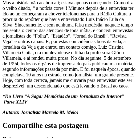
Mas a história não acabou ali; estava apenas começando. Como diz
o velho ditado, “ a notícia corre”! Minutos depois de a entrevista ter
ido ao ar, começaram a chover telefonemas para a Rádio Cultura à
procura do repórter que havia entrevistado Luiz Inácio Lula da
Silva. Sinceramente, e sem nenhuma falsa modéstia, naquele tempo
me sentia o centro das atenções de toda mídia, e concedi entrevistas
a jornalistas do “Folha”, “Estadão”, “Jornal do Brasil”, “Revista
Veja” e outros canais. E, por estas coincidências boas da vida, a
jornalista da Veja que entrou em contato comigo, Luiz Cristina
Villameia Cotta, era monlevadense e filha da professora Glória
Villameia, e ai rendeu muita prosa. No dia seguinte, 5 de setembro
de 1994, todos os órgãos de imprensa do país publicaram a matéria,
segundo informações passada por mim. E foi naquela época, quando
completava 10 anos na estrada como jornalista, um grande presente.
Hoje, com toda certeza, jamais me curvaria para entrevistar este ser
desprezível, um descondenado que está levando o Brasil ao caos.
*Do Livro “A Saga: Memórias de um Jornalista do Interior”
–
Parte XLIV
Autoria: Jornalista Marcelo M. Melo!
Compartilhe esta postagem