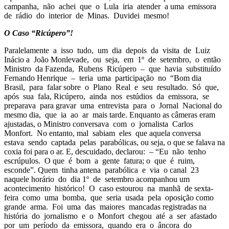
campanha, não achei que o Lula iria atender a uma emissora
de rádio do interior de Minas. Duvidei mesmo!
O Caso “Ricúpero”!
Paralelamente a isso tudo, um dia depois da visita de Luiz
Inácio a João Monlevade, ou seja, em 1º de setembro, o então
Ministro da Fazenda, Rubens Ricúpero – que havia substituído
Fernando Henrique – teria uma participação no “Bom dia
Brasil, para falar sobre o Plano Real e seu resultado. Só que,
após sua fala, Ricúpero, ainda nos estúdios da emissora, se
preparava para gravar uma entrevista para o Jornal Nacional do
mesmo dia, que ia ao ar mais tarde. Enquanto as câmeras eram
ajustadas, o Ministro conversava com o jornalista Carlos
Monfort. No entanto, mal sabiam eles que aquela conversa
estava sendo captada pelas parabólicas, ou seja, o que se falava na
coxia foi para o ar. E, descuidado, declarou: – “Eu não tenho
escrúpulos. O que é bom a gente fatura; o que é ruim,
esconde”. Quem tinha antena parabólica e via o canal 23
naquele horário do dia 1º de setembro acompanhou um
acontecimento histórico! O caso estourou na manhã de sexta-
feira como uma bomba, que seria usada pela oposição como
grande arma. Foi uma das maiores mancadas registradas na
história do jornalismo e o Monfort chegou até a ser afastado
por um período da emissora, quando era o âncora do