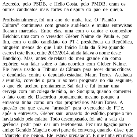
Azeredo, pelo PSDB, e Hélio Costa, pelo PMDB, eram os
outros candidatos mais fortes na disputa do pão de queijo.
Profissionalmente, foi um ano de muita luz. O “Plantão
Cultura” continuava com grande audiência e muitas entrevistas
ficaram marcadas. Entre elas, uma com o cantor e compositor
Belchior, uma com o vereador Gleber Naime de Paula e, por
fim, com o então candidato do PT à presidência da República,
ninguém menos do que Luiz Inácio Lula da Silva (quando
escrevi este livro, entre 2013/2014, ainda falava o nome deste
Bandido). Mas, antes de relatar do meu grande dia como
repórter, vou falar sobre o fato ocorrido com Gleber Naime.
Ele havia usado a Tribuna da Câmara para tecer duras críticas
e denúncias contra o deputado estadual Mauri Torres. Acabada
a reunião, convidei-o para ir ao meu programa no dia seguinte,
o que ele aceitou prontamente. Sai dali e fui tomar uma
cerveja com um colega de rádio, no Sucupira, quando comentei
o fato com ele. Discordou prontamente, mesmo porque a
emissora tinha como um dos proprietários Mauri Torres. A
questão era que estava “armado” para o vereador do PT e,
após a entrevista, Gleber saiu arrasado do estúdio, porque o tiro
havia saído pela culatra. Todo descmpasado, foi até a sala da
gerência pedir para dar um telefonema. Fez uma ligação para o
amigo Geraldo Magela e ouvi parte da conversa, quando disse que
“Marcelo me pegou. Ele estava preparado”. É que tinha em mãos