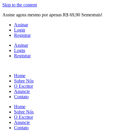
Skip to the content
Assine agora mesmo por apenas R$ 69,90 Semestrais!
Assinar
Login
Registrar
Assinar
Login
Registrar
Home
Sobre Nós
O Escritor
Anuncie
Contato
Home
Sobre Nós
O Escritor
Anuncie
Contato