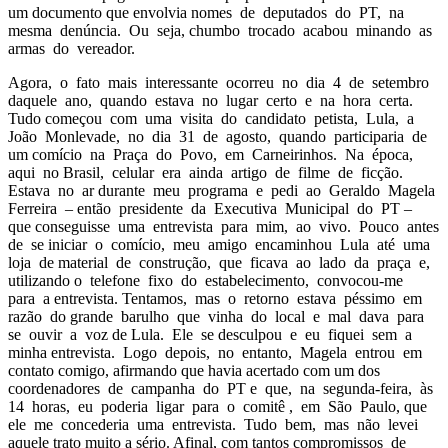
um documento que envolvia nomes de deputados do PT, na
mesma denúncia. Ou seja, chumbo trocado acabou minando as
armas do vereador.
Agora, o fato mais interessante ocorreu no dia 4 de setembro
daquele ano, quando estava no lugar certo e na hora certa.
Tudo começou com uma visita do candidato petista, Lula, a
João Monlevade, no dia 31 de agosto, quando participaria de
um comício na Praça do Povo, em Carneirinhos. Na época,
aqui no Brasil, celular era ainda artigo de filme de ficção.
Estava no ar durante meu programa e pedi ao Geraldo Magela
Ferreira – então presidente da Executiva Municipal do PT –
que conseguisse uma entrevista para mim, ao vivo. Pouco antes
de se iniciar o comício, meu amigo encaminhou Lula até uma
loja de material de construção, que ficava ao lado da praça e,
utilizando o telefone fixo do estabelecimento, convocou-me
para a entrevista. Tentamos, mas o retorno estava péssimo em
razão do grande barulho que vinha do local e mal dava para
se ouvir a voz de Lula. Ele se desculpou e eu fiquei sem a
minha entrevista. Logo depois, no entanto, Magela entrou em
contato comigo, afirmando que havia acertado com um dos
coordenadores de campanha do PT e que, na segunda-feira, às
14 horas, eu poderia ligar para o comitê , em São Paulo, que
ele me concederia uma entrevista. Tudo bem, mas não levei
aquele trato muito a sério. Afinal, com tantos compromissos de