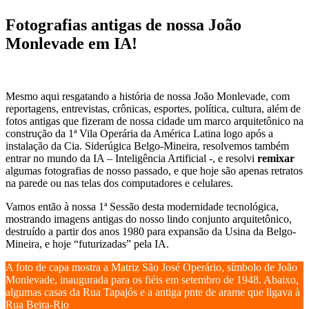
Fotografias antigas de nossa João
Monlevade em IA!
Mesmo aqui resgatando a história de nossa João Monlevade, com
reportagens, entrevistas, crônicas, esportes, política, cultura, além de
fotos antigas que fizeram de nossa cidade um marco arquitetônico na
construção da 1ª Vila Operária da América Latina logo após a
instalação da Cia. Siderúgica Belgo-Mineira, resolvemos também
entrar no mundo da IA – Inteligência Artificial -, e resolvi
remixar
algumas fotografias de nosso passado, e que hoje são apenas retratos
na parede ou nas telas dos computadores e celulares.
Vamos então à nossa 1ª Sessão desta modernidade tecnológica,
mostrando imagens antigas do nosso lindo conjunto arquitetônico,
destruído a partir dos anos 1980 para expansão da Usina da Belgo-
Mineira, e hoje “futurizadas” pela IA.
A foto de capa mostra a Matriz São José Operário, símbolo de João
Monlevade, inaugurada para os fiéis em setembro de 1948. Abaixo,
algumas casas da Rua Tapajós e a antiga pnte de arame que ligava à
Rua Beira-Rio