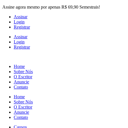
Skip
Assine agora mesmo por apenas R$ 69,90 Semestrais!
to
Assinar
the
Login
content
Registrar
Assinar
Login
Registrar
Home
Sobre Nós
O Escritor
Anuncie
Contato
Home
Sobre Nós
O Escritor
Anuncie
Contato
Causos