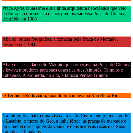
Praça Ayres Quaresma e sua linda arquitetura neoclássica que veio
da Europa, com seus arcos nos prédios, saudosa Praça do Cinema,
destrúida em 1988
Abaixo, outras fotografias, a começar pela Praça do Mercado,
destuída em 1984
Abaixo as escadarias do Viaduto que começava na Praça do Cinema
e levava moradores para suas casas nas ruas Aimorés, Tamoios e
Tabajaras. À esquerda, no alto, a famosa Pensão Grande
O Terminal Rodoviário, quando funcionava na Rua Beira-Rio
Na fotografia abaixo uma vista parcial do Centro antigo, mostrando
o Lactário, o morro do Geo, a linha férrea, as praças do mercado e
do Cinema e as cúpulas da Usina, e mais acima as casas das Ruas
Tamoios e Tabajaras