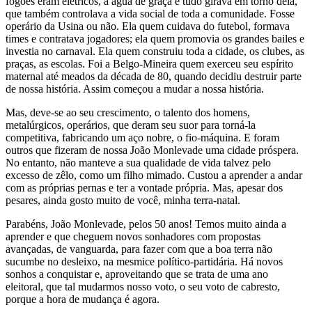
fogões eram elétricos, a água de graça e tudo girava em torno dela,
que também controlava a vida social de toda a comunidade. Fosse
operário da Usina ou não. Ela quem cuidava do futebol, formava
times e contratava jogadores; ela quem promovia os grandes bailes e
investia no carnaval. Ela quem construiu toda a cidade, os clubes, as
praças, as escolas. Foi a Belgo-Mineira quem exerceu seu espírito
maternal até meados da década de 80, quando decidiu destruir parte
de nossa história. Assim começou a mudar a nossa história.
Mas, deve-se ao seu crescimento, o talento dos homens,
metalúrgicos, operários, que deram seu suor para torná-la
competitiva, fabricando um aço nobre, o fio-máquina. E foram
outros que fizeram de nossa João Monlevade uma cidade próspera.
No entanto, não manteve a sua qualidade de vida talvez pelo
excesso de zêlo, como um filho mimado. Custou a aprender a andar
com as próprias pernas e ter a vontade própria. Mas, apesar dos
pesares, ainda gosto muito de você, minha terra-natal.
Parabéns, João Monlevade, pelos 50 anos! Temos muito ainda a
aprender e que cheguem novos sonhadores com propostas
avançadas, de vanguarda, para fazer com que a boa terra não
sucumbe no desleixo, na mesmice político-partidária. Há novos
sonhos a conquistar e, aproveitando que se trata de uma ano
eleitoral, que tal mudarmos nosso voto, o seu voto de cabresto,
porque a hora de mudança é agora.