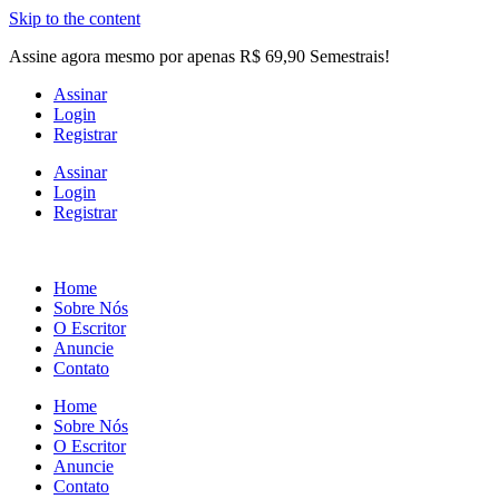
Skip to the content
Assine agora mesmo por apenas R$ 69,90 Semestrais!
Assinar
Login
Registrar
Assinar
Login
Registrar
Home
Sobre Nós
O Escritor
Anuncie
Contato
Home
Sobre Nós
O Escritor
Anuncie
Contato