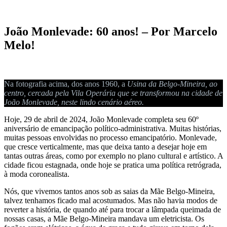
João Monlevade: 60 anos! – Por Marcelo
Melo!
Na fotografia acima, dos anos 1960, a
Usina da Belgo-Mineira, ao
centro, cercada pela Vila Operária que se transformou na cidade de
João Monlevade, neste lindo cenário aéreo.
Hoje, 29 de abril de 2024, João Monlevade completa seu 60º
aniversário de emancipação político-administrativa. Muitas histórias,
muitas pessoas envolvidas no processo emancipatório. Monlevade,
que cresce verticalmente, mas que deixa tanto a desejar hoje em
tantas outras áreas, como por exemplo no plano cultural e artístico. A
cidade ficou estagnada, onde hoje se pratica uma política retrógrada,
à moda coronealista.
Nós, que vivemos tantos anos sob as saias da Mãe Belgo-Mineira,
talvez tenhamos ficado mal acostumados. Mas não havia modos de
reverter a história, de quando até para trocar a lâmpada queimada de
nossas casas, a Mãe Belgo-Mineira mandava um eletricista. Os