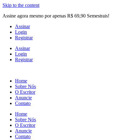
Skip to the content
Assine agora mesmo por apenas R$ 69,90 Semestrais!
Assinar
Login
Registrar
Assinar
Login
Registrar
Home
Sobre Nós
O Escritor
Anuncie
Contato
Home
Sobre Nós
O Escritor
Anuncie
Contato