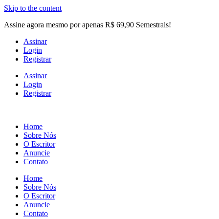
Skip to the content
Assine agora mesmo por apenas R$ 69,90 Semestrais!
Assinar
Login
Registrar
Assinar
Login
Registrar
Home
Sobre Nós
O Escritor
Anuncie
Contato
Home
Sobre Nós
O Escritor
Anuncie
Contato