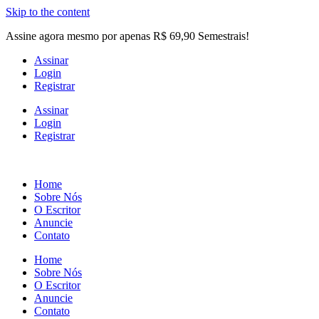
Skip to the content
Assine agora mesmo por apenas R$ 69,90 Semestrais!
Assinar
Login
Registrar
Assinar
Login
Registrar
Home
Sobre Nós
O Escritor
Anuncie
Contato
Home
Sobre Nós
O Escritor
Anuncie
Contato