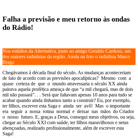
Falha a previsão e meu retorno às ondas
do Rádio!
Nos estúdios da Alternativa, junto ao amigo Geraldo Cardozo, um
dos maiores radialistas da região. Ainda na foto o radialista Marco
Braga
Chegávamos à década final do século. As mudanças aconteceriam
de fato de acordo com as previsões apocalípticas? Mesmo com a
quase certeza de que o mundo atravessaria o século XX ainda
pairava aquela profética ameaça de que “a mil chegará, mas de dois
mil não passará”. . . Será que faltavam apenas 10 anos para tudo se
acabar quando ainda tínhamos tanto a construir? Eu, por exemplo,
ter filhos, escrever esta Saga e ainda ser avô! Mas o importante
era seguir a nossa rotina normal e deixar nas mãos do Criador
o nosso futuro. E, graças a Deus, consegui meus objetivos, ou seja,
chegar ao Século XXI com saúde, ter filhos maravilhosos e netas
abençoadas, realizado profissionalmente, além de escrever esta
Saga!