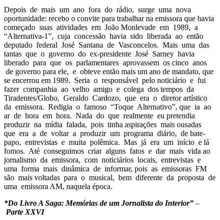
Depois de mais um ano fora do rádio, surge uma nova
oportunidade: recebo o convite para trabalhar na emissora que havia
começado suas atividades em João Monlevade em 1989, a
“Alternativa-1”, cuja concessão havia sido liberada ao então
deputado federal José Santana de Vasconcelos. Mais uma das
tantas que o governo do ex-presidente José Sarney havia
liberado para que os parlamentares aprovassem os cinco anos
de governo para ele, e obteve então mais um ano de mandato, que
se encerrou em 1989. Seria o responsável pelo noticiário e fui
fazer companhia ao velho amigo e colega dos tempos da
Tiradentes/Globo, Geraldo Cardozo, que era o diretor artístico
da emissora. Redigia o famoso “Toque Alternativo”, que ia ao
ar de hora em hora. Nada do que realmente eu pretendia
produzir na mídia falada, pois tinha aspirações mais ousadas
que era a de voltar a produzir um programa diário, de bate-
papo, entrevistas e muita polêmica. Mas já era um início e lá
fomos. Até conseguimos criar alguns fatos e dar mais vida ao
jornalismo da emissora, com noticiários locais, entrevistas e
uma forma mais dinâmica de informar, pois as emissoras FM
são mais voltadas para o musical, bem diferente da proposta de
uma emissora AM, naquela época.
*Do Livro A Saga: Memórias de um Jornalista do Interior”
–
Parte XXVI