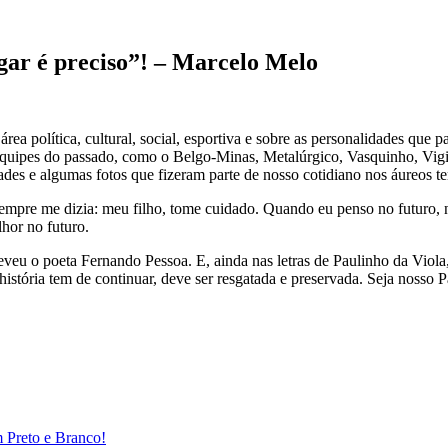
ar é preciso”! – Marcelo Melo
 área política, cultural, social, esportiva e sobre as personalidades qu
quipes do passado, como o Belgo-Minas, Metalúrgico, Vasquinho, Vigilant
s e algumas fotos que fizeram parte de nosso cotidiano nos áureos te
sempre me dizia: meu filho, tome cuidado. Quando eu penso no futuro,
hor no futuro.
creveu o poeta Fernando Pessoa. E, ainda nas letras de Paulinho da Viola
stória tem de continuar, deve ser resgatada e preservada. Seja nosso Pa
m Preto e Branco!