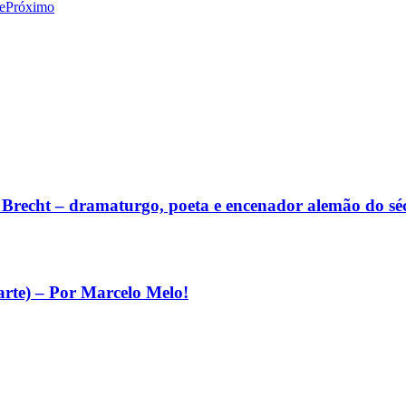
e
Próximo
lt Brecht – dramaturgo, poeta e encenador alemão do s
arte) – Por Marcelo Melo!