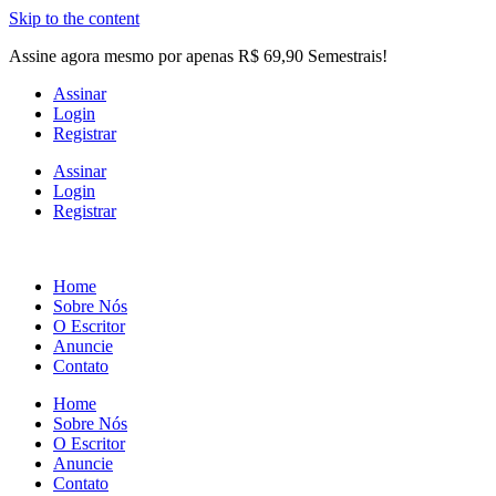
Skip to the content
Assine agora mesmo por apenas R$ 69,90 Semestrais!
Assinar
Login
Registrar
Assinar
Login
Registrar
Home
Sobre Nós
O Escritor
Anuncie
Contato
Home
Sobre Nós
O Escritor
Anuncie
Contato