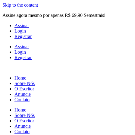
Skip to the content
Assine agora mesmo por apenas R$ 69,90 Semestrais!
Assinar
Login
Registrar
Assinar
Login
Registrar
Home
Sobre Nós
O Escritor
Anuncie
Contato
Home
Sobre Nós
O Escritor
Anuncie
Contato