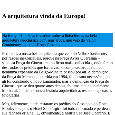
A arquitetura vinda da Europa!
Na fotografia acima, o viaduto sobre a linha férrea, na bela
arquitetura neoclássica com seus arcos, que veio do Velho
Continente; abaixo o Hotel Cassino
Perdemos a nossa bela arquitetura que veio do Velho Continente,
por razões inexplicáveis, porque na Praça Ayres Quaresma –
saudosa Praça do Cinema, como ficou mais conhecida -, onde foram
destruídos os prédios que formavam o complexo arquitetônico,
nenhuma expansão da Belgo-Mineira passou por ali. A demolição
da Praça do Mercado, ocorrida em 1984, foi mesmo necessária, pois
ali foi construído o novo Laminador, mas a demolição da Praça do
Cinema, que se deu quatro anos depois, foi uma atitude totalmente
irracional. Perdemos nossa história arquitetônica, restando apenas as
fotografias.
Mas, felizmente, ainda restaram os prédios do Cassino e do Hotel
Monlevade, pois o Hotel Siderúrgica foi todo reformado e perdeu a
sua fachada original. E, obviamente, a Matriz São José Operário. E,