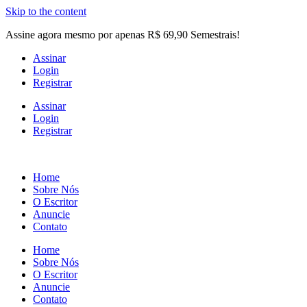
Skip to the content
Assine agora mesmo por apenas R$ 69,90 Semestrais!
Assinar
Login
Registrar
Assinar
Login
Registrar
Home
Sobre Nós
O Escritor
Anuncie
Contato
Home
Sobre Nós
O Escritor
Anuncie
Contato