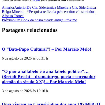
Anterior
Anterior
De Cia. Siderúrgica Mineira a Cia. Siderúrgica
Belgo-Mineira – *Pesquisa realizada pelo escritor e historiador
Afonso Torres!
Próximo
Um Book da nossa cidade antiga!
Próximo
Postagens relacionadas
O “Bate-Papo Cultural”! – Por Marcelo Melo!
6 de agosto de 2026 às 08:31 h
“O pior analfabeto é o analfabeto político”…
(Bertolt Brecht – dramaturgo, poeta e encenador
alemão do século XX)! – Por Marcelo Melo!
3 de agosto de 2026 às 12:16 h
Uma viagem ao Carneirinhos dos anos 1970/80! (II