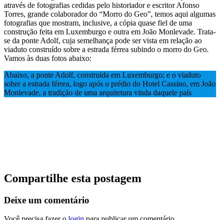
através de fotografias cedidas pelo historiador e escritor Afonso
Torres, grande colaborador do “Morro do Geo”, temos aqui algumas
fotografias que mostram, inclusive, a cópia quase fiel de uma
construção feita em Luxemburgo e outra em João Monlevade. Trata-
se da ponte Adolf, cuja semelhança pode ser vista em relação ao
viaduto construído sobre a estrada férrea subindo o morro do Geo.
Vamos às duas fotos abaixo:
Abaixo, a ponte Adolf, construída em Luxemburgo; e o viaduto
sobre a estrada férrea, logo após o prédio do Hotel Cassino, em João
Monlevade, a tradição de uma arquitetura vinda daquele país
Compartilhe esta postagem
Deixe um comentário
Você precisa fazer o
login
para publicar um comentário.