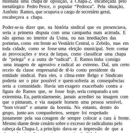
montada uma chapa de oposição, a Chapa-2, encabeçada pelo
metalúrgico Pedro Pesce, o popular “Pedroca”. Pela situação,
Antônio Ramos, que ocupava o cargo de secretário geral,
encabeçava a chapa.
Poder-se-ia dizer que, na história sindical que eu presenciava,
seria a primeira disputa com uma campanha mais acirrada. E
não apenas no interior da Usina, ou nas imediações das
portarias, como em frente ao Vestiário Central, o Zebrão, mas em
toda cidade, como se fosse uma eleição municipal. Sem contar
as provocações e troca de farpas, como classificar uma chapa
de “pelega” e a outra de “radical”. E Ramos tinha consigo
uma imagem de agressivo e radical ao extremo. Daí, um certo
receio da classe empresarial de tê-lo como presidente da
entidade sindical. Para eles, o clima entre Belgo e Sindicato
poderia ser o pior possível e quem sofreria as consequências
seria a comunidade. Havia um exagero exacerbado contra a
figura do Ramos que, se fosse hoje, seria comparado a um
extremista. Eu, particularmente, jamais acreditei na imagem com
que o pintaram, e via naquele homem uma pessoa sensível,
“bom vivant” e amante da boemia. No entanto, dentro do
grupo, junto aos companheiros, sempre foi respeitado
justamente pela sua coragem de sempre colocar a cara à frente.
Mesmo diante deste cenário sobre o excesso de radicalismo pelo
cabeça da Chapa-1, a princípio dava-se a impressão de que a