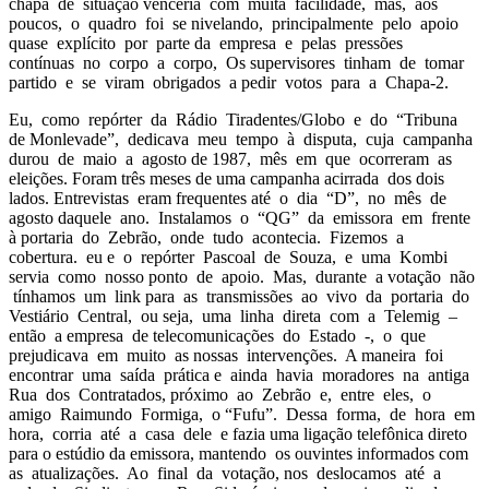
chapa de situação venceria com muita facilidade, mas, aos
poucos, o quadro foi se nivelando, principalmente pelo apoio
quase explícito por parte da empresa e pelas pressões
contínuas no corpo a corpo, Os supervisores tinham de tomar
partido e se viram obrigados a pedir votos para a Chapa-2.
Eu, como repórter da Rádio Tiradentes/Globo e do “Tribuna
de Monlevade”, dedicava meu tempo à disputa, cuja campanha
durou de maio a agosto de 1987, mês em que ocorreram as
eleições. Foram três meses de uma campanha acirrada dos dois
lados. Entrevistas eram frequentes até o dia “D”, no mês de
agosto daquele ano. Instalamos o “QG” da emissora em frente
à portaria do Zebrão, onde tudo acontecia. Fizemos a
cobertura. eu e o repórter Pascoal de Souza, e uma Kombi
servia como nosso ponto de apoio. Mas, durante a votação não
tínhamos um link para as transmissões ao vivo da portaria do
Vestiário Central, ou seja, uma linha direta com a Telemig –
então a empresa de telecomunicações do Estado -, o que
prejudicava em muito as nossas intervenções. A maneira foi
encontrar uma saída prática e ainda havia moradores na antiga
Rua dos Contratados, próximo ao Zebrão e, entre eles, o
amigo Raimundo Formiga, o “Fufu”. Dessa forma, de hora em
hora, corria até a casa dele e fazia uma ligação telefônica direto
para o estúdio da emissora, mantendo os ouvintes informados com
as atualizações. Ao final da votação, nos deslocamos até a