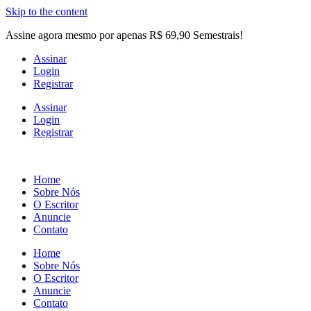
Skip to the content
Assine agora mesmo por apenas R$ 69,90 Semestrais!
Assinar
Login
Registrar
Assinar
Login
Registrar
Home
Sobre Nós
O Escritor
Anuncie
Contato
Home
Sobre Nós
O Escritor
Anuncie
Contato