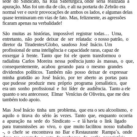
sede do Sindicato, na Rua Siderúrgica, onde seria realizada a
apuração. Mas foi um dia de cão, e ali na portaria do Zebrão era
normal ver e ouvir provocações de ambos os lados, e algumas delas
quase terminaram em vias de fato. Mas, felizmente, as agressões
ficaram apenas na verbalidade!
São muitas as histórias, impossível registrar todas… Uma,
entretanto, não pode deixar de ser relatada: o nosso patrão, o
diretor da Tiradentes/Globo, saudoso José Inácio. Um
profissional de uma inteligência e capacidade raras, capaz de
enxergar à frente. Tanto que foi ele quem transformou o
radialista Carlos Moreira nessa potência junto às massas, o que,
consequentemente, acabou gerando para o mesmo grandes
dividendos políticos. Também não posso deixar de expressar
minha gratidão ao José Inácio, por ter aberto as portas para
que pudesse produzir meu próprio programa jornalístico, que
era um sonho profissional e foi líder de audiência. Tanto a ele
quanto o seu antecessor, Elmar Venícius de Oliveira, que me deu
também todo apoio.
Mas José Inácio tinha um problema, que era o seu alcoolismo, e
aquilo o tirava do sério às vezes. Tanto que, enquanto ocorria
a apuração na sede do Sindicato – e lá havia o link ligado
para transmissões ao vivo, o que muito facilitou nosso trabalho
-, o chefe se encontrava no Bar e Restaurante Rampa´s, onde