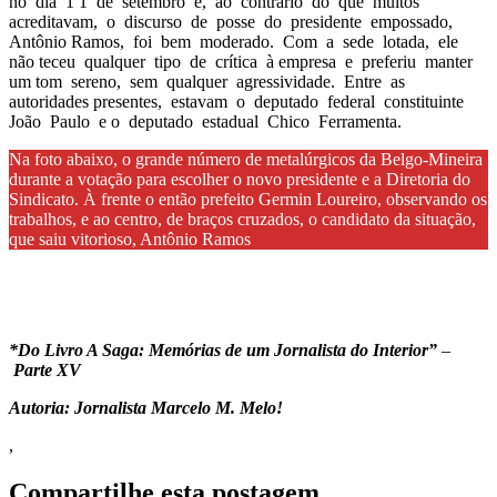
no dia 1 1 de setembro e, ao contrário do que muitos
acreditavam, o discurso de posse do presidente empossado,
Antônio Ramos, foi bem moderado. Com a sede lotada, ele
não teceu qualquer tipo de crítica à empresa e preferiu manter
um tom sereno, sem qualquer agressividade. Entre as
autoridades presentes, estavam o deputado federal constituinte
João Paulo e o deputado estadual Chico Ferramenta.
Na foto abaixo, o grande número de metalúrgicos da Belgo-Mineira
durante a votação para escolher o novo presidente e a Diretoria do
Sindicato. À frente o então prefeito Germin Loureiro, observando os
trabalhos, e ao centro, de braços cruzados, o candidato da situação,
que saiu vitorioso, Antônio Ramos
*Do Livro A Saga: Memórias de um Jornalista do Interior”
–
Parte XV
Autoria: Jornalista Marcelo M. Melo!
,
Compartilhe esta postagem