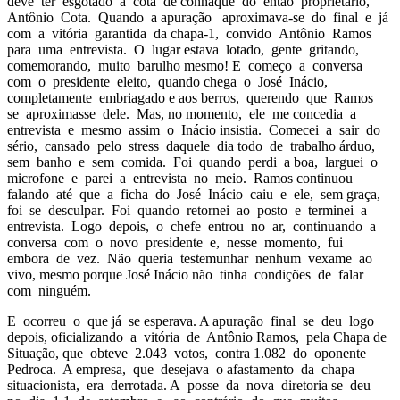
deve ter esgotado a cota de conhaque do então proprietário,
Antônio Cota. Quando a apuração aproximava-se do final e já
com a vitória garantida da chapa-1, convido Antônio Ramos
para uma entrevista. O lugar estava lotado, gente gritando,
comemorando, muito barulho mesmo! E começo a conversa
com o presidente eleito, quando chega o José Inácio,
completamente embriagado e aos berros, querendo que Ramos
se aproximasse dele. Mas, no momento, ele me concedia a
entrevista e mesmo assim o Inácio insistia. Comecei a sair do
sério, cansado pelo stress daquele dia todo de trabalho árduo,
sem banho e sem comida. Foi quando perdi a boa, larguei o
microfone e parei a entrevista no meio. Ramos continuou
falando até que a ficha do José Inácio caiu e ele, sem graça,
foi se desculpar. Foi quando retornei ao posto e terminei a
entrevista. Logo depois, o chefe entrou no ar, continuando a
conversa com o novo presidente e, nesse momento, fui
embora de vez. Não queria testemunhar nenhum vexame ao
vivo, mesmo porque José Inácio não tinha condições de falar
com ninguém.
E ocorreu o que já se esperava. A apuração final se deu logo
depois, oficializando a vitória de Antônio Ramos, pela Chapa de
Situação, que obteve 2.043 votos, contra 1.082 do oponente
Pedroca. A empresa, que desejava o afastamento da chapa
situacionista, era derrotada. A posse da nova diretoria se deu