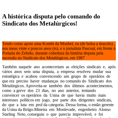
A histórica disputa pelo comando do
Sindicato dos Metalúrgicos!
Tendo como apoio uma Kombi da Monbel, eu (de bolsa a tiracolo) ,
nos meus vinte e poucos anos (rs), e o jornalista Pascoal, em frente à
Portaria do Zebrão, durante cobertura da história disputa pela
sucessão no Sindicato dos Metalúrgicos, em 1987
Também naquele ano aconteceriam as eleições sindicais e, após
vários anos sem uma disputa, a empresa resolveu mudar sua
estratégica e acabou convencendo um grupo de operários de
que era preciso haver mudanças no comando do Sindicato dos
Metalúrgicos. Aproveita-se também dos últimos acontecimentos,
como a greve dos 23 dias, no ano anterior, tentando
convencer os operários da Usina de que havia muito mais
interesses políticos em jogo, por parte dos dirigentes sindicais,
do que a luta em prol da categoria. Dessa forma, o então gerente
da Usina da Belgo-Mineira em Monlevade, engenheiro Alonso
Starling Neto, conseguiu o que parecia improvável, e foi