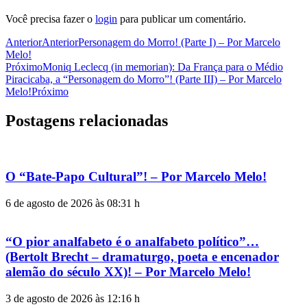
Você precisa fazer o
login
para publicar um comentário.
Anterior
Anterior
Personagem do Morro! (Parte I) – Por Marcelo
Melo!
Próximo
Moniq Leclecq (in memorian): Da França para o Médio
Piracicaba, a “Personagem do Morro”! (Parte III) – Por Marcelo
Melo!
Próximo
Postagens relacionadas
O “Bate-Papo Cultural”! – Por Marcelo Melo!
6 de agosto de 2026 às 08:31 h
“O pior analfabeto é o analfabeto político”…
(Bertolt Brecht – dramaturgo, poeta e encenador
alemão do século XX)! – Por Marcelo Melo!
3 de agosto de 2026 às 12:16 h