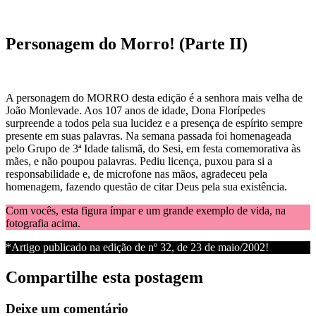
Personagem do Morro! (Parte II)
A personagem do MORRO desta edição é a senhora mais velha de
João Monlevade. Aos 107 anos de idade, Dona Florípedes
surpreende a todos pela sua lucidez e a presença de espírito sempre
presente em suas palavras. Na semana passada foi homenageada
pelo Grupo de 3ª Idade talismã, do Sesi, em festa comemorativa às
mães, e não poupou palavras. Pediu licença, puxou para si a
responsabilidade e, de microfone nas mãos, agradeceu pela
homenagem, fazendo questão de citar Deus pela sua existência.
Com vocês, esta figura ímpar e um grande exemplo de vida, na
fotografia acima.
*Artigo publicado na edição de nº 32, de 23 de maio/2002!
Compartilhe esta postagem
Deixe um comentário