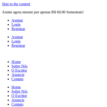
Skip to the content
Assine agora mesmo por apenas R$ 69,90 Semestrais!
Assinar
Login
Registrar
Assinar
Login
Registrar
Home
Sobre Nós
O Escritor
Anuncie
Contato
Home
Sobre Nós
O Escritor
Anuncie
Contato