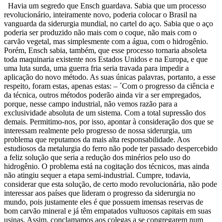
Havia um segredo que Ensch guardava. Sabia que um processo
revolucionário, inteiramente novo, poderia colocar o Brasil na
vanguarda da siderurgia mundial, no cartel do aço. Sabia que o aço
poderia ser produzido não mais com o coque, não mais com o
carvão vegetal, mas simplesmente com a água, com o hidrogênio.
Porém, Ensch sabia, também, que esse processo tornaria absoleta
toda maquinaria existente nos Estados Unidos e na Europa, e que
uma luta surda, uma guerra fria seria travada para impedir a
aplicação do novo método. As suas únicas palavras, portanto, a esse
respeito, foram estas, apenas estas: – ´Com o progresso da ciência e
da técnica, outros métodos poderão ainda vir a ser empregados,
porque, nesse campo industrial, não vemos razão para a
exclusividade absoluta de um sistema. Com a total supressão dos
demais. Permitimo-nos, por isso, apontar à consideração dos que se
interessam realmente pelo progresso de nossa siderurgia, um
problema que reputamos da mais alta responsabilidade. Aos
estudiosos da metalurgia do ferro não pode ter passado despercebido
a feliz solução que seria a redução dos minérios pelo uso do
hidrogênio. O problema está na cogitação dos técnicos, mas ainda
não atingiu sequer a etapa semi-industrial. Cumpre, todavia,
considerar que esta solução, de certo modo revolucionária, não pode
interessar aos países que lideram o progresso da siderurgia no
mundo, pois justamente eles é que possuem imensas reservas de
bom carvão mineral e já têm empatados vultuosos capitais em suas
usinas. Assim, conclamamos aos colegas a se congregarem num