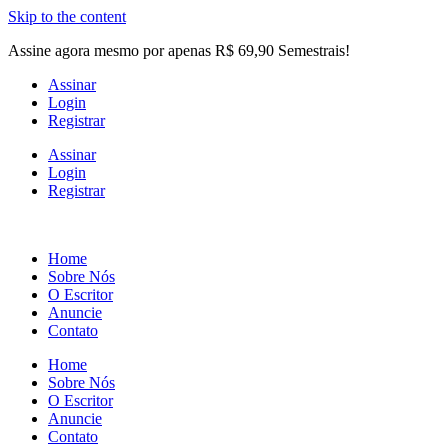
Skip to the content
Assine agora mesmo por apenas R$ 69,90 Semestrais!
Assinar
Login
Registrar
Assinar
Login
Registrar
Home
Sobre Nós
O Escritor
Anuncie
Contato
Home
Sobre Nós
O Escritor
Anuncie
Contato