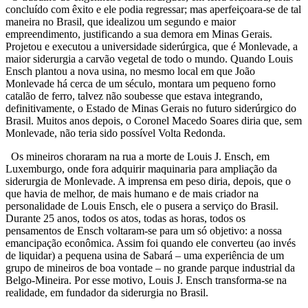
concluído com êxito e ele podia regressar; mas aperfeiçoara-se de tal
maneira no Brasil, que idealizou um segundo e maior
empreendimento, justificando a sua demora em Minas Gerais.
Projetou e executou a universidade siderúrgica, que é Monlevade, a
maior siderurgia a carvão vegetal de todo o mundo. Quando Louis
Ensch plantou a nova usina, no mesmo local em que João
Monlevade há cerca de um século, montara um pequeno forno
catalão de ferro, talvez não soubesse que estava integrando,
definitivamente, o Estado de Minas Gerais no futuro siderúrgico do
Brasil. Muitos anos depois, o Coronel Macedo Soares diria que, sem
Monlevade, não teria sido possível Volta Redonda.
Os mineiros choraram na rua a morte de Louis J. Ensch, em
Luxemburgo, onde fora adquirir maquinaria para ampliação da
siderurgia de Monlevade. A imprensa em peso diria, depois, que o
que havia de melhor, de mais humano e de mais criador na
personalidade de Louis Ensch, ele o pusera a serviço do Brasil.
Durante 25 anos, todos os atos, todas as horas, todos os
pensamentos de Ensch voltaram-se para um só objetivo: a nossa
emancipação econômica. Assim foi quando ele converteu (ao invés
de liquidar) a pequena usina de Sabará – uma experiência de um
grupo de mineiros de boa vontade – no grande parque industrial da
Belgo-Mineira. Por esse motivo, Louis J. Ensch transforma-se na
realidade, em fundador da siderurgia no Brasil.