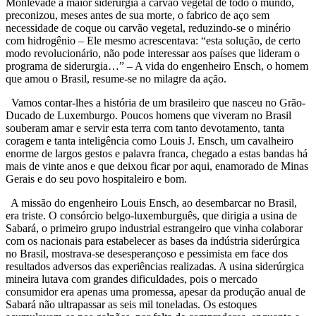
Monlevade a maior siderurgia a carvão vegetal de todo o mundo,
preconizou, meses antes de sua morte, o fabrico de aço sem
necessidade de coque ou carvão vegetal, reduzindo-se o minério
com hidrogênio – Ele mesmo acrescentava: “esta solução, de certo
modo revolucionário, não pode interessar aos países que lideram o
programa de siderurgia…” – A vida do engenheiro Ensch, o homem
que amou o Brasil, resume-se no milagre da ação.
Vamos contar-lhes a história de um brasileiro que nasceu no Grão-
Ducado de Luxemburgo. Poucos homens que viveram no Brasil
souberam amar e servir esta terra com tanto devotamento, tanta
coragem e tanta inteligência como Louis J. Ensch, um cavalheiro
enorme de largos gestos e palavra franca, chegado a estas bandas há
mais de vinte anos e que deixou ficar por aqui, enamorado de Minas
Gerais e do seu povo hospitaleiro e bom.
A missão do engenheiro Louis Ensch, ao desembarcar no Brasil,
era triste. O consórcio belgo-luxemburguês, que dirigia a usina de
Sabará, o primeiro grupo industrial estrangeiro que vinha colaborar
com os nacionais para estabelecer as bases da indústria siderúrgica
no Brasil, mostrava-se desesperançoso e pessimista em face dos
resultados adversos das experiências realizadas. A usina siderúrgica
mineira lutava com grandes dificuldades, pois o mercado
consumidor era apenas uma promessa, apesar da produção anual de
Sabará não ultrapassar as seis mil toneladas. Os estoques