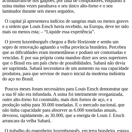
acumulavam-se nos galpões, por falta de compradores, enquanto a
usina muitas vezes paralisava o seu único alto-forno e o seu
laminador durante seis meses seguidos.
O capital já apresentava indícios de sangrias mais ou menos graves
e a ordem que Louis Ensch havia recebido, na Europa, deve ter sido
mais ou menos esta; – “Liquide essa experiência”.
O jovem luxemburguês chegou a Belo Horizonte e sentiu um
sopro de renovação agitando a velha província brasileira. Percebeu
que as dificuldades eram momentâneas e podiam ser contornadas e
vencidas. E por sua própria conta mandou dizer aos seus superiores
que o Brasil era um país cheio de possibilidades. Sabará não devia
ser suprimida. Sabará necessitava de um aumento na sua capacidade
produtora, para que servisse de marco inicial da moderna indústria
do aço no Brasil.
Poucos meses foram necessários para Louis Ensch demonstrar que
a sua fé não era infundada. A usina foi inteiramente reorganizada,
outro alto-forno foi construído, mais dois fornos de aço, e a
produção subiu para 30.000 toneladas. E o mercado nacional, que
não tinha capacidade para absorver as 6.000 toneladas anuais,
devorou, rapidamente, as 30.000, que a energia de Louis J. Ensch
arrancara da velha Sabará.
O trabalho do engenheiro luxemburguês, em terra brasileira, estava