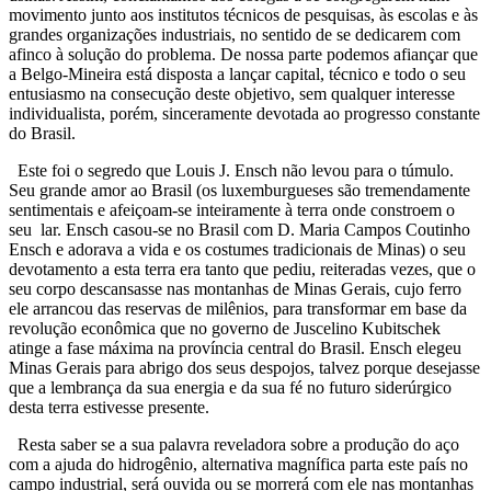
movimento junto aos institutos técnicos de pesquisas, às escolas e às
grandes organizações industriais, no sentido de se dedicarem com
afinco à solução do problema. De nossa parte podemos afiançar que
a Belgo-Mineira está disposta a lançar capital, técnico e todo o seu
entusiasmo na consecução deste objetivo, sem qualquer interesse
individualista, porém, sinceramente devotada ao progresso constante
do Brasil.
Este foi o segredo que Louis J. Ensch não levou para o túmulo.
Seu grande amor ao Brasil (os luxemburgueses são tremendamente
sentimentais e afeiçoam-se inteiramente à terra onde constroem o
seu lar. Ensch casou-se no Brasil com D. Maria Campos Coutinho
Ensch e adorava a vida e os costumes tradicionais de Minas) o seu
devotamento a esta terra era tanto que pediu, reiteradas vezes, que o
seu corpo descansasse nas montanhas de Minas Gerais, cujo ferro
ele arrancou das reservas de milênios, para transformar em base da
revolução econômica que no governo de Juscelino Kubitschek
atinge a fase máxima na província central do Brasil. Ensch elegeu
Minas Gerais para abrigo dos seus despojos, talvez porque desejasse
que a lembrança da sua energia e da sua fé no futuro siderúrgico
desta terra estivesse presente.
Resta saber se a sua palavra reveladora sobre a produção do aço
com a ajuda do hidrogênio, alternativa magnífica parta este país no
campo industrial, será ouvida ou se morrerá com ele nas montanhas