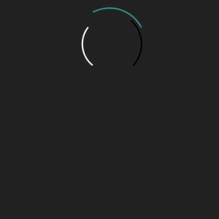
17 de setembro de 2025 às 1
Luiz Simões: A Hi
que tanto fez por 
Melo!
5 de abril de 2022 às 11:09 
Colunas
Coluna da Cora: A 
Sr. Nastrini!
7 de abril de 2026 às 10:42 
Minha Crônica para
23 de abril de 2025 às 18:21
A Fé dos Pioneiros
17 de outubro de 2024 às 11