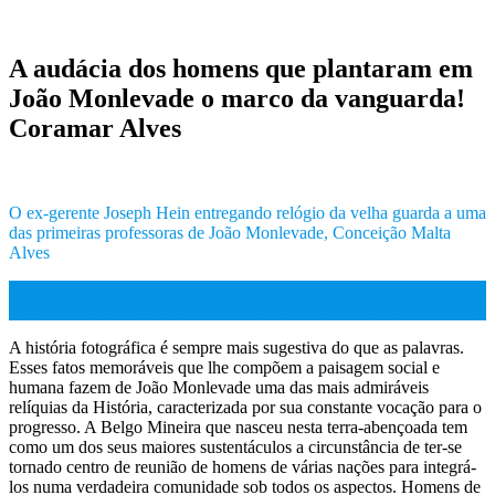
A audácia dos homens que plantaram em
João Monlevade o marco da vanguarda!
Coramar Alves
O ex-gerente Joseph Hein entregando relógio da velha guarda a uma
das primeiras professoras de João Monlevade, Conceição Malta
Alves
O ex-gerente Joseph Hein entregando relógio da velha guarda a uma
das primeiras professoras deoão Monlevade, Conceição Malta Alves
A história fotográfica é sempre mais sugestiva do que as palavras.
Esses fatos memoráveis que lhe compõem a paisagem social e
humana fazem de João Monlevade uma das mais admiráveis
relíquias da História, caracterizada por sua constante vocação para o
progresso. A Belgo Mineira que nasceu nesta terra-abençoada tem
como um dos seus maiores sustentáculos a circunstância de ter-se
tornado centro de reunião de homens de várias nações para integrá-
los numa verdadeira comunidade sob todos os aspectos. Homens de