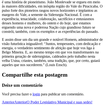
é uma história de pioneirismo. João Monlevade se ergueu em meio
às maiores dificuldades, em inóspita região do Vale do Piracicaba. O
pulso forte dos pioneiros rasgou novos horizontes e implantou as
margens do Vale, a semente da Siderurgia Nacional. É com a
experiência, tenacidade, colaboração, sacrifícios e entusiasmos
desses homens e mulheres, do ontem e do hoje, que estamos
erguendo uma nova e poderosa Nação cujo grandioso futuro se
constrói, também, com os exemplos e as experiências do passado.
E assim disse um dia um grande e notável Homem, administrador de
visão futurística inigualável: “Juntos, temperastes, com dedicação e
energia, o verdadeiro sentimento de afeição que hoje vos liga à
Belgo Mineira. E, ao mesmo tempo em que vos transformastes na
primeira geração de siderurgistas, caldeados pelo trabalho nesta
velha Usina, criastes, também, uma tradição, que, por certo, guiará
aqueles que nos sucederem.” (Louis Ensch).
Compartilhe esta postagem
Deixe um comentário
Você precisa fazer o
login
para publicar um comentário.
Anterior
Anterior
O Poder Legislativo Municipal e suas sedes!