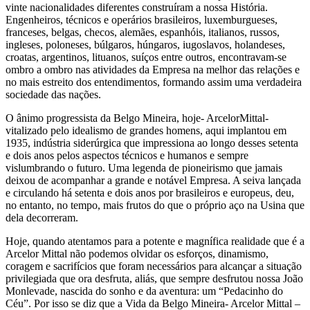
vinte nacionalidades diferentes construíram a nossa História.
Engenheiros, técnicos e operários brasileiros, luxemburgueses,
franceses, belgas, checos, alemães, espanhóis, italianos, russos,
ingleses, poloneses, búlgaros, húngaros, iugoslavos, holandeses,
croatas, argentinos, lituanos, suíços entre outros, encontravam-se
ombro a ombro nas atividades da Empresa na melhor das relações e
no mais estreito dos entendimentos, formando assim uma verdadeira
sociedade das nações.
O ânimo progressista da Belgo Mineira, hoje- ArcelorMittal-
vitalizado pelo idealismo de grandes homens, aqui implantou em
1935, indústria siderúrgica que impressiona ao longo desses setenta
e dois anos pelos aspectos técnicos e humanos e sempre
vislumbrando o futuro. Uma legenda de pioneirismo que jamais
deixou de acompanhar a grande e notável Empresa. A seiva lançada
e circulando há setenta e dois anos por brasileiros e europeus, deu,
no entanto, no tempo, mais frutos do que o próprio aço na Usina que
dela decorreram.
Hoje, quando atentamos para a potente e magnífica realidade que é a
Arcelor Mittal não podemos olvidar os esforços, dinamismo,
coragem e sacrifícios que foram necessários para alcançar a situação
privilegiada que ora desfruta, aliás, que sempre desfrutou nossa João
Monlevade, nascida do sonho e da aventura: um “Pedacinho do
Céu”. Por isso se diz que a Vida da Belgo Mineira- Arcelor Mittal –