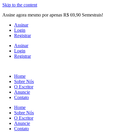
Skip to the content
Assine agora mesmo por apenas R$ 69,90 Semestrais!
Assinar
Login
Registrar
Assinar
Login
Registrar
Home
Sobre Nós
O Escritor
Anuncie
Contato
Home
Sobre Nós
O Escritor
Anuncie
Contato