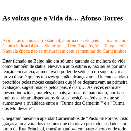
As voltas que a Vida dá… Afonso Torres
Acima, as meninas do Estadual, a turma de colegiais – a maioria no
Centro industrial (ruas Siderúrgiia, Tieté, Tapajós, Vila Tanque etc).
Naquela época não se misturavam com as meninas do Carneirinhos
Estar fichado na Belgo não era só uma garantia de melhora de vida
como também de status, elevava a auto estima e, não sei se por uma
reação em cadeia, aumentava o poder de sedução do sujeito. Uma
prova disso é que os rapazes que não alcançavam tal intento se viam
preteridos pelas moças casadoiras que já os descartavam na primeira
avaliação, sugestionadas pelos pais, é claro… Às vezes eram até
mesmo induzidas, por eles, os pais, a trocar de namorado, por isso
muitos se viram dispensados de suas posições afetivas, o que só
aumentava a rivalidade entre a “Turma dos Carneirin’” e a “Turma
dos Monlevade’”.
Chegaram mesmo a apelidar Carneirinhos de “Pasto de Porcos”, isto
graças a uma vara dos mesmos que circulava por todos os lados em
torno da Rua Principal, transformando-o em pasto aberto onde todo