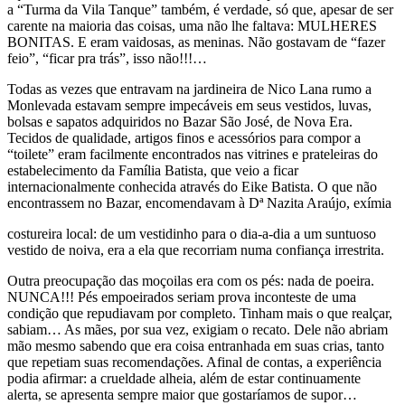
a “Turma da Vila Tanque” também, é verdade, só que, apesar de ser
carente na maioria das coisas, uma não lhe faltava: MULHERES
BONITAS. E eram vaidosas, as meninas. Não gostavam de “fazer
feio”, “ficar pra trás”, isso não!!!…
Todas as vezes que entravam na jardineira de Nico Lana rumo a
Monlevada estavam sempre impecáveis em seus vestidos, luvas,
bolsas e sapatos adquiridos no Bazar São José, de Nova Era.
Tecidos de qualidade, artigos finos e acessórios para compor a
“toilete” eram facilmente encontrados nas vitrines e prateleiras do
estabelecimento da Família Batista, que veio a ficar
internacionalmente conhecida através do Eike Batista. O que não
encontrassem no Bazar, encomendavam à Dª Nazita Araújo, exímia
costureira local: de um vestidinho para o dia-a-dia a um suntuoso
vestido de noiva, era a ela que recorriam numa confiança irrestrita.
Outra preocupação das moçoilas era com os pés: nada de poeira.
NUNCA!!! Pés empoeirados seriam prova inconteste de uma
condição que repudiavam por completo. Tinham mais o que realçar,
sabiam… As mães, por sua vez, exigiam o recato. Dele não abriam
mão mesmo sabendo que era coisa entranhada em suas crias, tanto
que repetiam suas recomendações. Afinal de contas, a experiência
podia afirmar: a crueldade alheia, além de estar continuamente
alerta, se apresenta sempre maior que gostaríamos de supor…