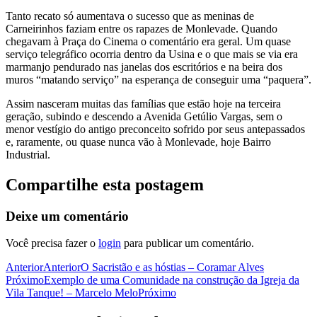
Tanto recato só aumentava o sucesso que as meninas de
Carneirinhos faziam entre os rapazes de Monlevade. Quando
chegavam à Praça do Cinema o comentário era geral. Um quase
serviço telegráfico ocorria dentro da Usina e o que mais se via era
marmanjo pendurado nas janelas dos escritórios e na beira dos
muros “matando serviço” na esperança de conseguir uma “paquera”.
Assim nasceram muitas das famílias que estão hoje na terceira
geração, subindo e descendo a Avenida Getúlio Vargas, sem o
menor vestígio do antigo preconceito sofrido por seus antepassados
e, raramente, ou quase nunca vão à Monlevade, hoje Bairro
Industrial.
Compartilhe esta postagem
Deixe um comentário
Você precisa fazer o
login
para publicar um comentário.
Anterior
Anterior
O Sacristão e as hóstias – Coramar Alves
Próximo
Exemplo de uma Comunidade na construção da Igreja da
Vila Tanque! – Marcelo Melo
Próximo