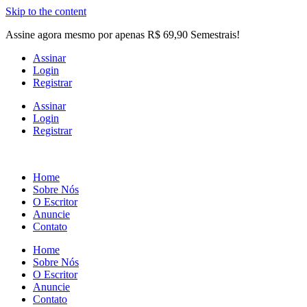
Skip to the content
Assine agora mesmo por apenas R$ 69,90 Semestrais!
Assinar
Login
Registrar
Assinar
Login
Registrar
Home
Sobre Nós
O Escritor
Anuncie
Contato
Home
Sobre Nós
O Escritor
Anuncie
Contato