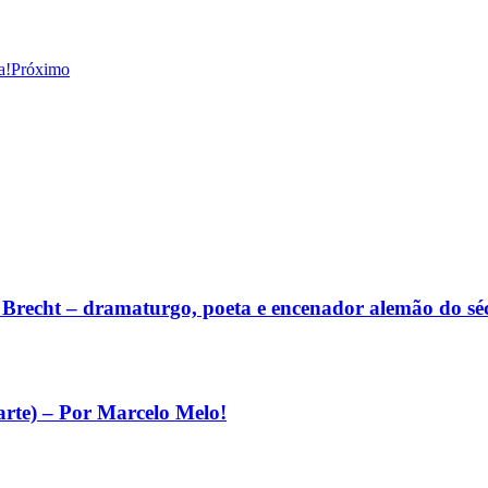
a!
Próximo
lt Brecht – dramaturgo, poeta e encenador alemão do s
arte) – Por Marcelo Melo!