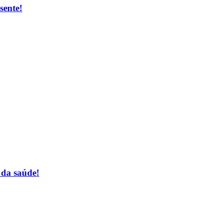
sente!
 da saúde!