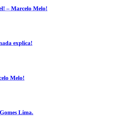
l! – Marcelo Melo!
nada explica!
celo Melo!
o Gomes Lima.