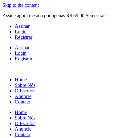
Skip to the content
Assine agora mesmo por apenas R$ 69,90 Semestrais!
Assinar
Login
Registrar
Assinar
Login
Registrar
Home
Sobre Nós
O Escritor
Anuncie
Contato
Home
Sobre Nós
O Escritor
Anuncie
Contato